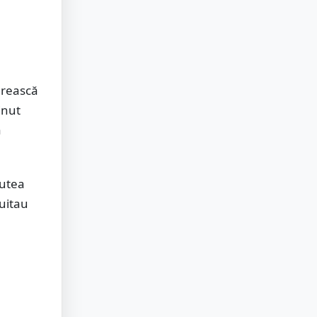
ărească
inut
a
putea
 uitau