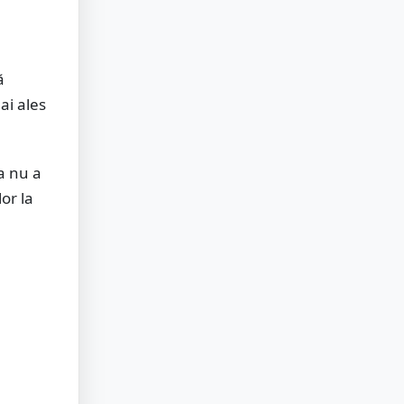
ă
mai ales
ia nu a
or la