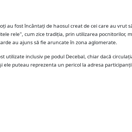
oți au fost încântați de haosul creat de cei care au vrut s
tele rele", cum zice tradiția, prin utilizarea pocnitorilor, 
tarde au ajuns să fie aruncate în zona aglomerate.
fost utilizate inclusiv pe podul Decebal, chiar dacă circulaț
 și ele puteau reprezenta un pericol la adresa participanțil