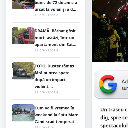
bunic de 72 de ani s-a
urcat la volan și a d...
13 ore • Locale
DRAMĂ. Bărbat găsit
mort, astăzi, într-un
apartament din Sat...
11 ore • Locale
FOTO. Duster rămas
fără puntea spate
după un impact
violent....
11 ore • Locale
Cum va fi vremea în
Un traseu c
weekend la Satu Mare.
dig, spre c
Când scad temperat...
spectacolul
11 ore • Life