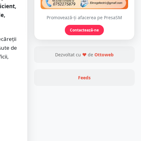
icient,
de,
Promovează-ți afacerea pe PresaSM
Contactează-ne
căreții
 sute de
Dezvoltat cu
❤
de
Ottoweb
cii,
Feeds