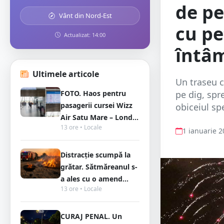
de pe
Vânt din Nord-Est
cu pet
Actualizat: 14:00
întâ
Ultimele articole
Un traseu c
FOTO. Haos pentru
pe dig, spr
pasagerii cursei Wizz
obiceiul sp
Air Satu Mare – Lond...
13 ore • Locale
1 ianuarie 
Distracție scumpă la
grătar. Sătmăreanul s-
a ales cu o amend...
13 ore • Locale
CURAJ PENAL. Un