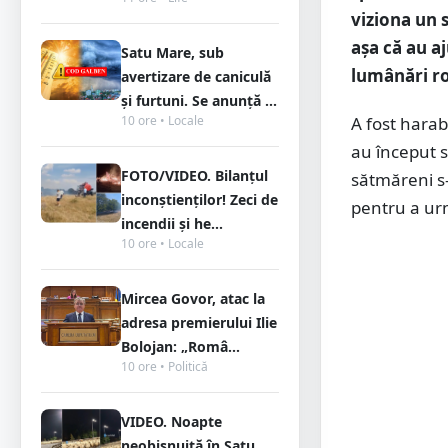
viziona un 
așa că au a
Satu Mare, sub
lumânări rom
avertizare de caniculă
și furtuni. Se anunță ...
10 ore • Locale
A fost harab
au început s
FOTO/VIDEO. Bilanțul
sătmăreni s-
inconștienților! Zeci de
pentru a ur
incendii și he...
10 ore • Locale
Mircea Govor, atac la
adresa premierului Ilie
Bolojan: „Româ...
10 ore • Politică
VIDEO. Noapte
neobișnuită în Satu