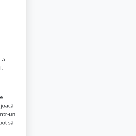
, a
i.
pe
 joacă
într-un
pot să