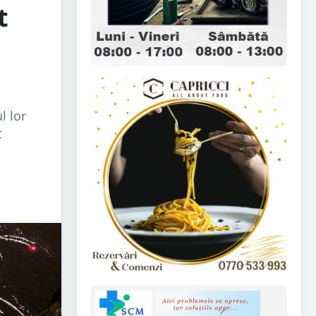
t
l lor
t