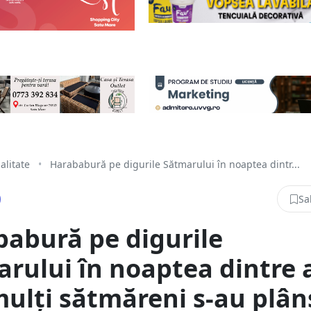
alitate
•
Harababură pe digurile Sătmarului în noaptea dintr...
Sa
abură pe digurile
rului în noaptea dintre a
ulți sătmăreni s-au plân