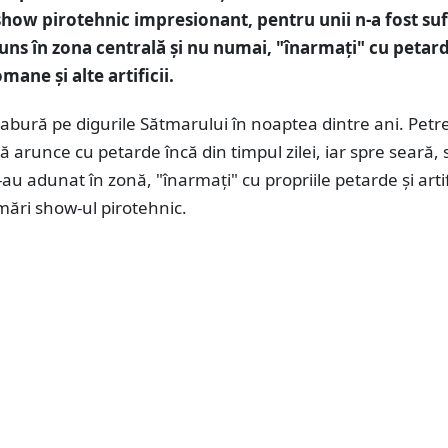
show pirotehnic impresionant, pentru unii n-a fost suf
juns în zona centrală și nu numai, "înarmați" cu petar
ane și alte artificii.
abură pe digurile Sătmarului în noaptea dintre ani. Petre
ă arunce cu petarde încă din timpul zilei, iar spre seară,
au adunat în zonă, "înarmați" cu propriile petarde și artifi
mări show-ul pirotehnic.