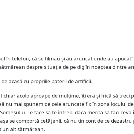
ul în telefon, că se filmau și au aruncat unde au apucat"
sătmărean despre situația de pe dig în noaptea dintre an
t de acasă cu propriile baterii de artificii.
t chiar acolo aproape de mulțime, îți era și frică să treci 
 să nu mai spunem de cele aruncate fix în zona locului de
Someșului. Te face să te întrebi dacă merită să faci ceva 
 așa se comportă cetățenii, că nu țin cont de ce dezastru 
s un alt sătmărean.