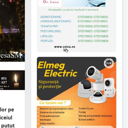
lor pe
iceiul
u putut