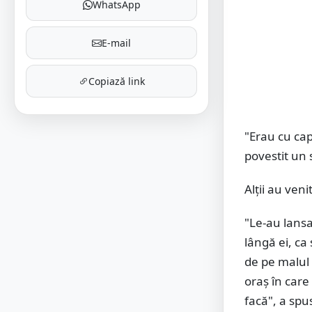
WhatsApp
E-mail
Copiază link
"Erau cu cap
povestit un 
Alții au veni
"Le-au lansa
lângă ei, ca
de pe malul 
oraș în care
facă", a spu