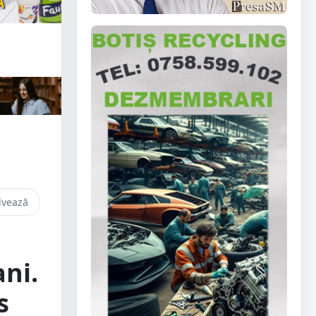
lvează
ni.
s