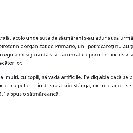
trală, acolo unde sute de sătmăreni s-au adunat să urm
pirotehnic organizat de Primărie, unii petrecăreți nu au ț
o regulă de siguranță și au aruncat cu pocnitori inclusiv l
ecătorilor.
 mulți, cu copiii, să vadă artificiile. Pe dig abia dacă se 
ncau cu petarde în dreapta și în stânga, nici măcar nu se
," a spus o sătmăreancă.