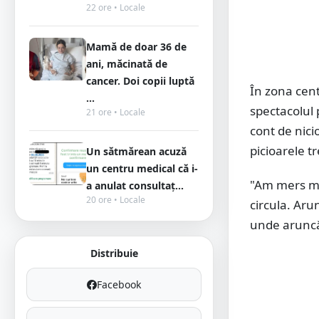
22 ore • Locale
Mamă de doar 36 de
ani, măcinată de
cancer. Doi copii luptă
În zona cen
...
spectacolul 
21 ore • Locale
cont de nici
picioarele tr
Un sătmărean acuză
un centru medical că i-
"Am mers mai
a anulat consultaț...
20 ore • Locale
circula. Aru
unde aruncă
Distribuie
Facebook