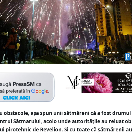
u obstacole, așa spun unii sătmăreni că a fost drumul 
entrul Sătmarului, acolo unde autoritățile au reluat ob
ui pirotehnic de Revelion. Și cu toate că sătmărenii a