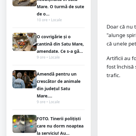
Mare. O turmă de sute
de o...
10 ore • Locale
Doar că nu t
"alunge spiri
O covrigărie și o
că unele pe
cantină din Satu Mare,
amendate. Ce s-a gă...
9 ore • Locale
Artificii au 
fost închisă
Amendă pentru un
trafic.
crescător de animale
din județul Satu
Mare....
9 ore • Locale
FOTO. Tinerii polițiști
care nu dorm noaptea
la serviciu! Au...