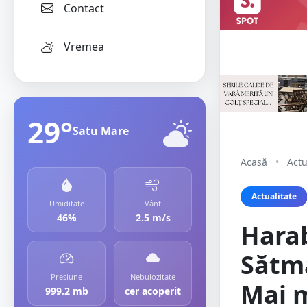
Contact
Vremea
29°
Satu Mare
Acasă
•
Actu
Actualitate
Umiditate
Vânt
46%
2.5 m/s
Harab
Sătma
Presiune
Nebulozitate
Mai m
999.2 mb
cer acoperit