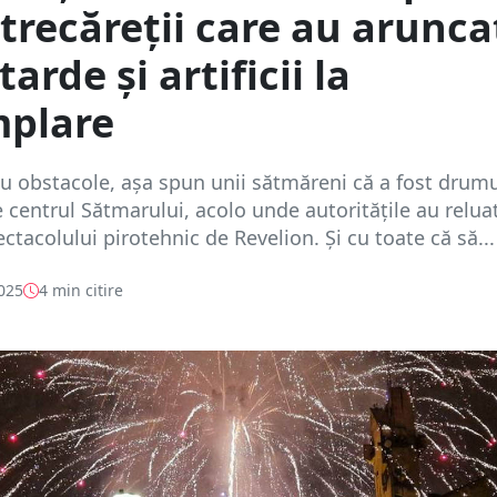
trecăreții care au arunca
arde și artificii la
mplare
u obstacole, așa spun unii sătmăreni că a fost drumu
e centrul Sătmarului, acolo unde autoritățile au relua
ectacolului pirotehnic de Revelion. Și cu toate că să...
2025
4 min citire