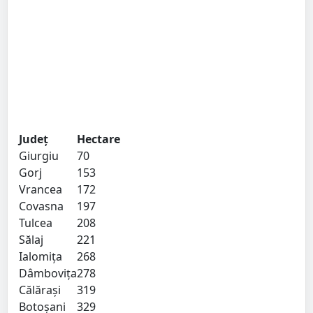
Județ
Hectare
Giurgiu
70
Gorj
153
Vrancea
172
Covasna
197
Tulcea
208
Sălaj
221
Ialomița
268
Dâmbovița
278
Călărași
319
Botoșani
329