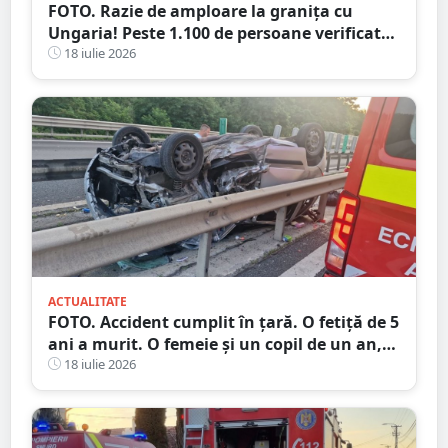
FOTO. Razie de amploare la granița cu
Ungaria! Peste 1.100 de persoane verificate,
amenzi și dosare penale
18 iulie 2026
ACTUALITATE
FOTO. Accident cumplit în țară. O fetiță de 5
ani a murit. O femeie și un copil de un an,
la spital
18 iulie 2026