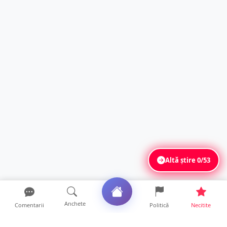
Altă știre
0/53
Anchete
Comentarii
Politică
Necitite