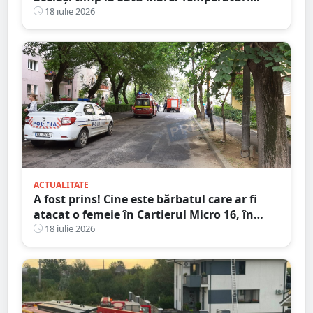
extreme și avertizări de vijelii și grindină
18 iulie 2026
ACTUALITATE
A fost prins! Cine este bărbatul care ar fi
atacat o femeie în Cartierul Micro 16, în
plină zi, pe stradă
18 iulie 2026