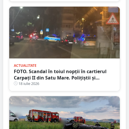
ACTUALITATE
FOTO. Scandal în toiul nopții în cartierul
Carpați II din Satu Mare. Polițiștii și
jandarmii au intervenit după un apel la 112
18 iulie 2026