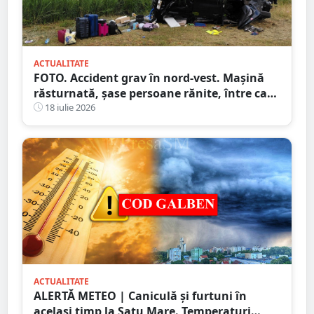
ACTUALITATE
FOTO. Accident grav în nord-vest. Mașină
răsturnată, șase persoane rănite, între care
doi copii
18 iulie 2026
ACTUALITATE
ALERTĂ METEO | Caniculă și furtuni în
același timp la Satu Mare. Temperaturi