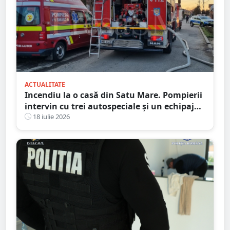
ACTUALITATE
Incendiu la o casă din Satu Mare. Pompierii
intervin cu trei autospeciale și un echipaj
SMURD
18 iulie 2026