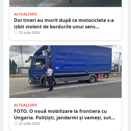
ACTUALITATE
Doi tineri au murit după ce motocicleta s-a
izbit violent de bordurile unui sens
giratoriu. Tragedie în județul vecin
25 iulie 2026
ACTUALITATE
FOTO. O nouă mobilizare la frontiera cu
Ungaria. Polițiști, jandarmi și vameși, sute
de persoane verificate
25 iulie 2026