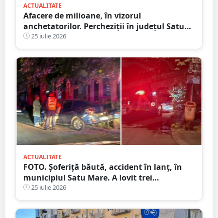
ACTUALITATE
Afacere de milioane, în vizorul
anchetatorilor. Percheziții în județul Satu
Mare, mai multe rețineri
25 iulie 2026
ACTUALITATE
FOTO. Șoferiță băută, accident în lanț, în
municipiul Satu Mare. A lovit trei
autoturisme în miez de noapte
25 iulie 2026