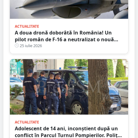
ACTUALITATE
A doua dronă doborâtă în România! Un
pilot român de F-16 a neutralizat o nouă
țintă aeriană în apropierea Deltei Dunării
25 iulie 2026
ACTUALITATE
Adolescent de 14 ani, inconștient după un
conflict în Parcul Turnul Pompierilor. Poliția