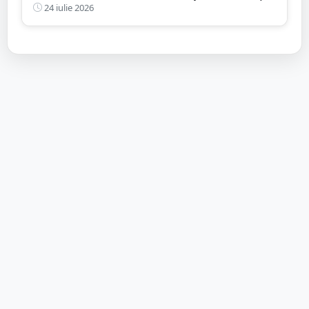
a deschis dosar penal
24 iulie 2026