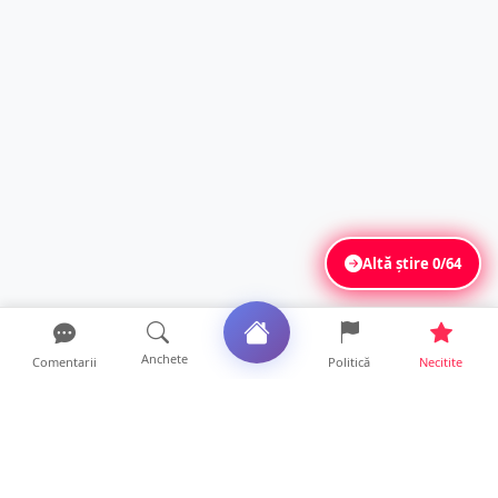
Altă știre
0/64
Anchete
Comentarii
Politică
Necitite
Ultimele articole
TOP Trapez lansează în premieră gardul