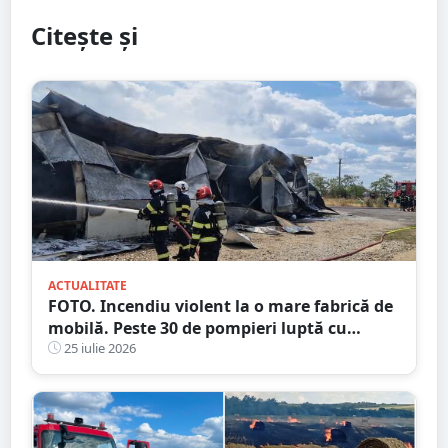
Citește și
ACTUALITATE
FOTO. Incendiu violent la o mare fabrică de
mobilă. Peste 30 de pompieri luptă cu
flăcările, județul vecin
25 iulie 2026