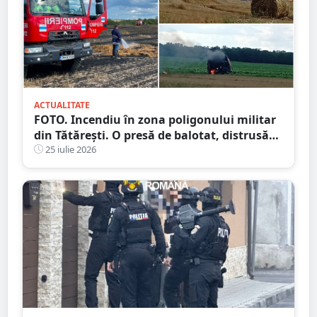
ACTUALITATE
FOTO. Incendiu în zona poligonului militar
din Tătărești. O presă de balotat, distrusă
complet! Flăcările s-au extins
25 iulie 2026