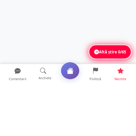
Altă știre
0/65
Anchete
Comentarii
Politică
Necitite
Ultimele articole
Polițist din Satu Mare, prins la volan cu 1,75
g/l alcool în...
19 ore • Locale