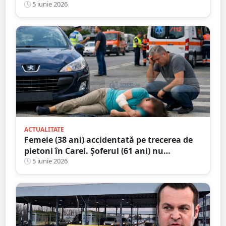
Ungaria
5 iunie 2026
ACTUALITATE
Femeie (38 ani) accidentată pe trecerea de
pietoni în Carei. Șoferul (61 ani) nu
consumase alcool
5 iunie 2026