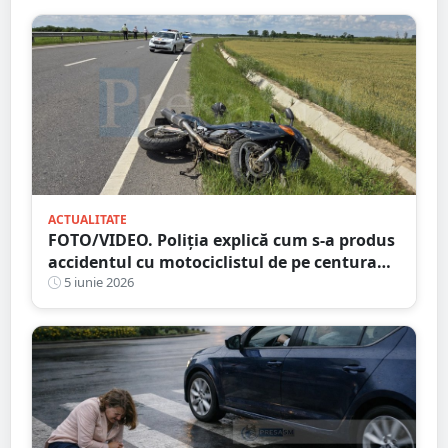
ACTUALITATE
FOTO/VIDEO. Poliția explică cum s-a produs
accidentul cu motociclistul de pe centura
Satu Mare
5 iunie 2026