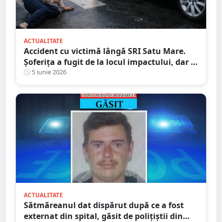
ACTUALITATE
Accident cu victimă lângă SRI Satu Mare.
Șoferița a fugit de la locul impactului, dar a
fost identificată de polițiști
5 iunie 2026
ACTUALITATE
Sătmăreanul dat dispărut după ce a fost
externat din spital, găsit de polițiștii din