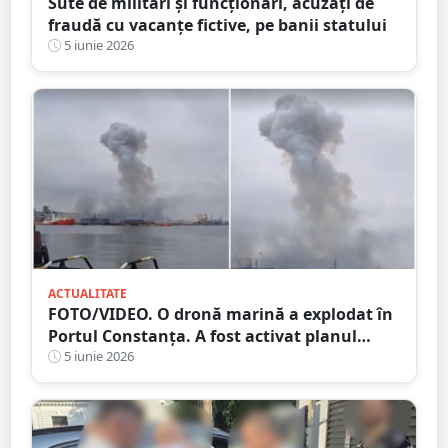
Sute de militari și funcționari, acuzați de
fraudă cu vacanțe fictive, pe banii statului
5 iunie 2026
ACTUALITATE
FOTO/VIDEO. O dronă marină a explodat în
Portul Constanța. A fost activat planul
Roșu de Intervenție
5 iunie 2026