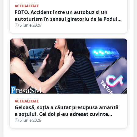
ACTUALITATE
FOTO. Accident între un autobuz și un
autoturism în sensul giratoriu de la Podul
Transilvania
5 iunie 2026
ACTUALITATE
Geloasă, soția a căutat presupusa amantă
a soțului. Cei doi și-au adresat cuvinte
grele, cazul a ajuns la Judecătorie
5 iunie 2026