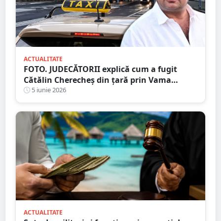
ACTUALITATE
FOTO. JUDECĂTORII explică cum a fugit
Cătălin Cherecheș din țară prin Vama
Petea. „Plan bine pus la punct, în cele mai
5 iunie 2026
mici detalii”
ACTUALITATE