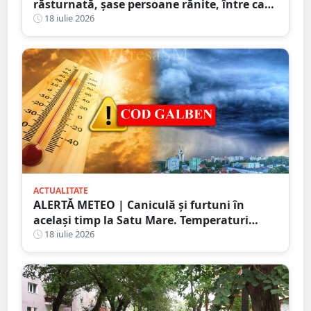
răsturnată, șase persoane rănite, între care
doi copii
18 iulie 2026
ACTUALITATE
ALERTĂ METEO | Caniculă și furtuni în
același timp la Satu Mare. Temperaturi
extreme și avertizări de vijelii și grindină
18 iulie 2026