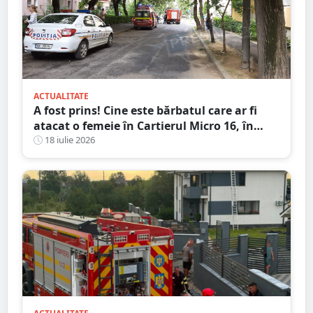
ACTUALITATE
A fost prins! Cine este bărbatul care ar fi
atacat o femeie în Cartierul Micro 16, în
plină zi, pe stradă
18 iulie 2026