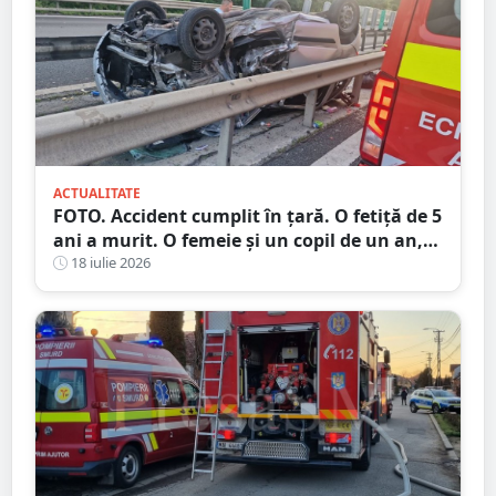
ACTUALITATE
FOTO. Accident cumplit în țară. O fetiță de 5
ani a murit. O femeie și un copil de un an,
la spital
18 iulie 2026