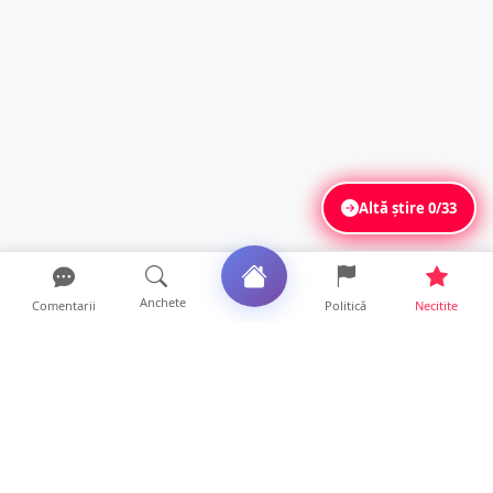
Altă știre
0/33
Anchete
Comentarii
Politică
Necitite
Ultimele articole
Accident grav la Luna Șes. Persoană
răsturnată cu ATV-ul și ...
8 ore • Locale