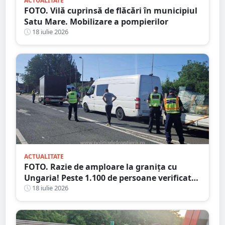
ACTUALITATE
FOTO. Vilă cuprinsă de flăcări în municipiul
Satu Mare. Mobilizare a pompierilor
18 iulie 2026
ACTUALITATE
FOTO. Razie de amploare la granița cu
Ungaria! Peste 1.100 de persoane verificate,
amenzi și dosare penale
18 iulie 2026