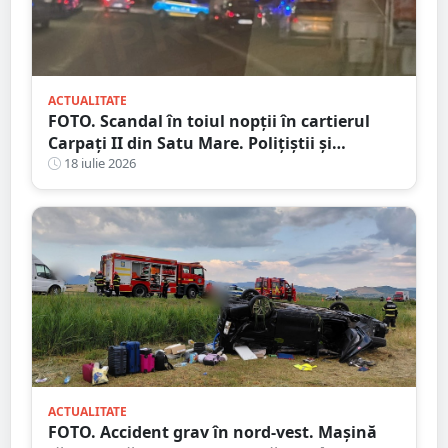
ACTUALITATE
FOTO. Scandal în toiul nopții în cartierul
Carpați II din Satu Mare. Polițiștii și
jandarmii au intervenit după un apel la 112
18 iulie 2026
ACTUALITATE
FOTO. Accident grav în nord-vest. Mașină