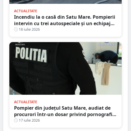
ACTUALITATE
Incendiu la o casă din Satu Mare. Pompierii
intervin cu trei autospeciale și un echipaj
SMURD
18 iulie 2026
ACTUALITATE
Pompier din județul Satu Mare, audiat de
procurori într-un dosar privind pornografia
infantilă
17 iulie 2026