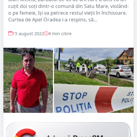
cuțit doi soți dintr-o comună din Satu Mare, violând-
o pe femeie, își va petrece restul vieții în închisoare.
Curtea de Apel Oradea i-a respins, să...
15 august 2022
4 min citire