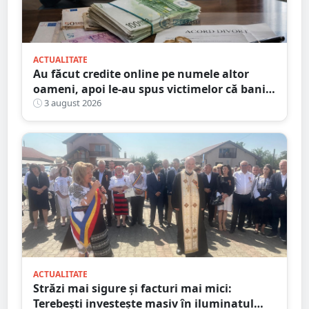
ACTUALITATE
Au făcut credite online pe numele altor
oameni, apoi le-au spus victimelor că banii
sunt din... moștenire
3 august 2026
ACTUALITATE
Străzi mai sigure și facturi mai mici:
Terebești investește masiv în iluminatul