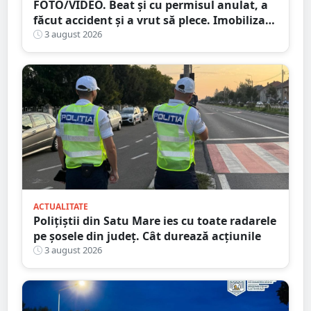
FOTO/VIDEO. Beat și cu permisul anulat, a
făcut accident și a vrut să plece. Imobilizat
de trecători
3 august 2026
ACTUALITATE
Polițiștii din Satu Mare ies cu toate radarele
pe șosele din județ. Cât durează acțiunile
3 august 2026