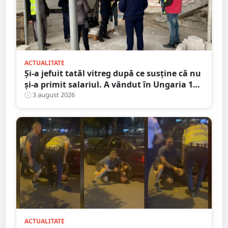
ACTUALITATE
Și-a jefuit tatăl vitreg după ce susține că nu
și-a primit salariul. A vândut în Ungaria 120
de role de vată și gresie de 7.000 de euro
3 august 2026
ACTUALITATE