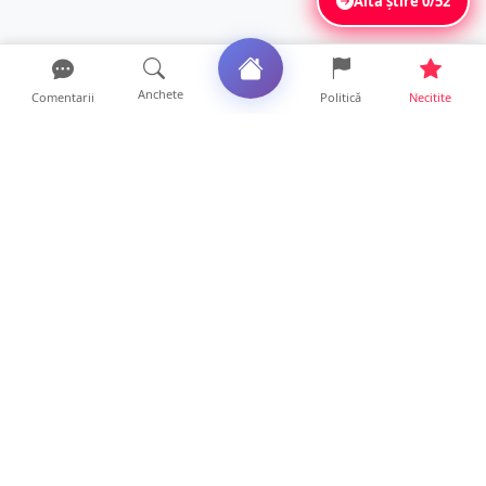
Altă știre
0/52
Anchete
Comentarii
Politică
Necitite
Ultimele articole
O covrigărie și o cantină din Satu Mare,
amendate. Ce s-a gă...
9 ore • Locale
Amendă pentru un crescător de animale din
județul Satu Mare....
9 ore • Locale
FOTO. Tinerii polițiști care nu dorm noaptea
la serviciu! Au...
22 ore • Locale