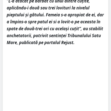
”L-a atacat pe bărbat cu unul dintre cuţite,
aplicându-i două sau trei lovituri la nivelul
pieptului şi gâtului. Femeia s-a apropiat de ei, dar
a împins-o spre patul ei si a lovit-o pe aceasta în
spate de două-trei ori cu același cuţit”, au stabilit
anchetatorii, potrivit sentinței Tribunalului Satu
Mare, publicată pe portalul Rejust.