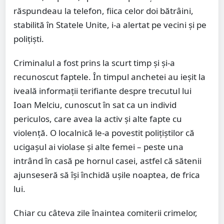
răspundeau la telefon, fiica celor doi bătrâini,
stabilită în Statele Unite, i-a alertat pe vecini și pe
polițiști.
Criminalul a fost prins la scurt timp și și-a
recunoscut faptele. În timpul anchetei au ieșit la
iveală informații terifiante despre trecutul lui
Ioan Melciu, cunoscut în sat ca un individ
periculos, care avea la activ și alte fapte cu
violență. O localnică le-a povestit polițiștilor că
ucigașul ai violase și alte femei – peste una
intrând în casă pe hornul casei, astfel că sătenii
ajunseseră să își închidă ușile noaptea, de frica
lui.
Chiar cu câteva zile înaintea comiterii crimelor,