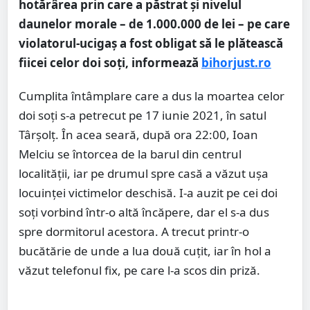
hotărârea prin care a păstrat și nivelul
daunelor morale – de 1.000.000 de lei – pe care
violatorul-ucigaș a fost obligat să le plătească
fiicei celor doi soți, informează
bihorjust.ro
Cumplita întâmplare care a dus la moartea celor
doi soți s-a petrecut pe 17 iunie 2021, în satul
Târșolț. În acea seară, după ora 22:00, Ioan
Melciu se întorcea de la barul din centrul
localității, iar pe drumul spre casă a văzut ușa
locuinței victimelor deschisă. I-a auzit pe cei doi
soți vorbind într-o altă încăpere, dar el s-a dus
spre dormitorul acestora. A trecut printr-o
bucătărie de unde a lua două cuțit, iar în hol a
văzut telefonul fix, pe care l-a scos din priză.