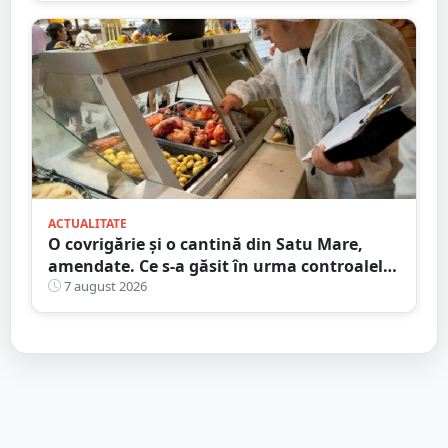
ACTUALITATE
O covrigărie și o cantină din Satu Mare,
amendate. Ce s-a găsit în urma controalelor
DSVSA
7 august 2026