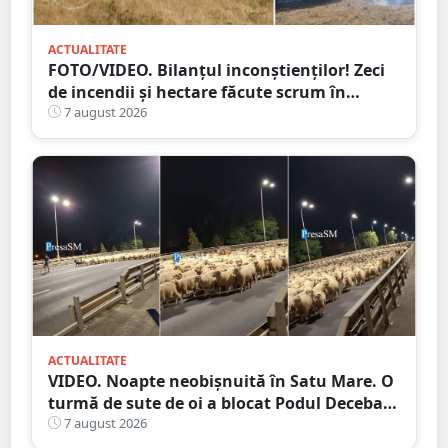
ACTUALITATE
FOTO/VIDEO. Bilanțul inconștienților! Zeci
de incendii și hectare făcute scrum în
județul Satu Mare
7 august 2026
ACTUALITATE
VIDEO. Noapte neobișnuită în Satu Mare. O
turmă de sute de oi a blocat Podul Decebal.
Gest de apreciat al ciobanului
7 august 2026