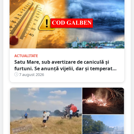
ACTUALITATE
Satu Mare, sub avertizare de caniculă și
furtuni. Se anunță vijelii, dar și temperaturi
ridicate. Avertizarea ANM
7 august 2026