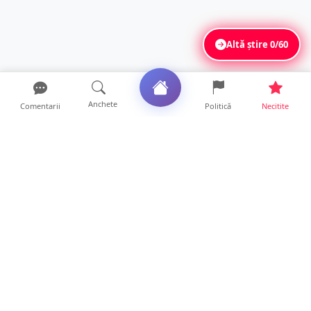
Altă știre
0/60
Anchete
Comentarii
Politică
Necitite
Ultimele articole
ANCHETĂ. Acuzații explozive la DGASPC
Satu Mare! Salarii uri...
18 ore • Anchete
FOTO/VIDEO. Accident cumplit! Impact
frontal între un TIR și...
16 ore • Locale