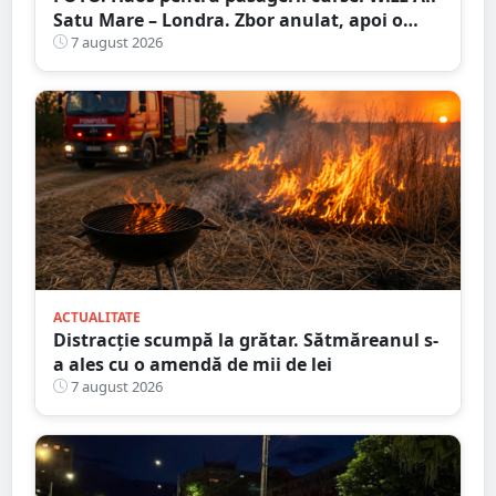
Satu Mare – Londra. Zbor anulat, apoi o
nouă întârziere. Fără explicații clare
7 august 2026
ACTUALITATE
Distracție scumpă la grătar. Sătmăreanul s-
a ales cu o amendă de mii de lei
7 august 2026