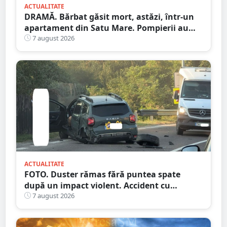
ACTUALITATE
DRAMĂ. Bărbat găsit mort, astăzi, într-un
apartament din Satu Mare. Pompierii au
spart ușa
7 august 2026
ACTUALITATE
FOTO. Duster rămas fără puntea spate
după un impact violent. Accident cu
implicarea unei mașini din Satu Mare
7 august 2026