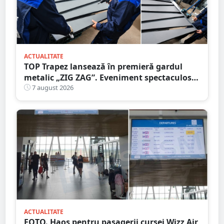
ACTUALITATE
TOP Trapez lansează în premieră gardul
metalic „ZIG ZAG”. Eveniment spectaculos
în Grădina Romei
7 august 2026
ACTUALITATE
FOTO. Haos pentru pasagerii cursei Wizz Air