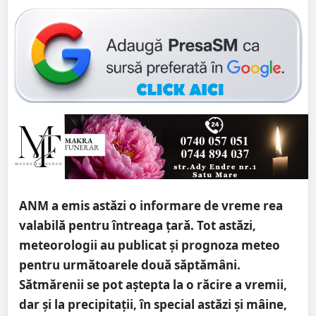
ANM a emis astăzi o informare de vreme rea
valabilă pentru întreaga țară. Tot astăzi,
meteorologii au publicat și prognoza meteo
pentru următoarele două săptămâni.
Sătmărenii se pot aștepta la o răcire a vremii,
dar și la precipitații, în special astăzi și mâine,