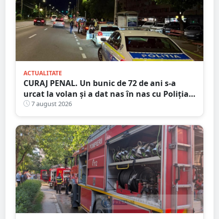
ACTUALITATE
CURAJ PENAL. Un bunic de 72 de ani s-a
urcat la volan și a dat nas în nas cu Poliția
Satu Mare
7 august 2026