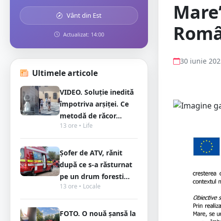
Mare
Vânt din Est
Româ
Actualizat: 14:00
30 iunie 20
Ultimele articole
VIDEO. Soluție inedită
împotriva arșiței. Ce
metodă de răcor...
13 ore • Life
Șofer de ATV, rănit
după ce s-a răsturnat
pe un drum foresti...
13 ore • Locale
FOTO. O nouă șansă la