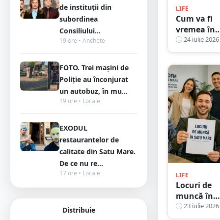
de instituții din
LIFE
Cum va fi
subordinea
vremea în
Consiliului...
weekend l
24 iulie 2026
19 ore • Anchete
Satu Mare.
Ce vești au
FOTO. Trei mașini de
meteorolog
Poliție au înconjurat
un autobuz, în mu...
19 ore • Locale
EXODUL
restaurantelor de
calitate din Satu Mare.
De ce nu re...
17 ore • Locale
LIFE
Locuri de
muncă în
județul Sa
23 iulie 2026
Distribuie
Mare. Alte