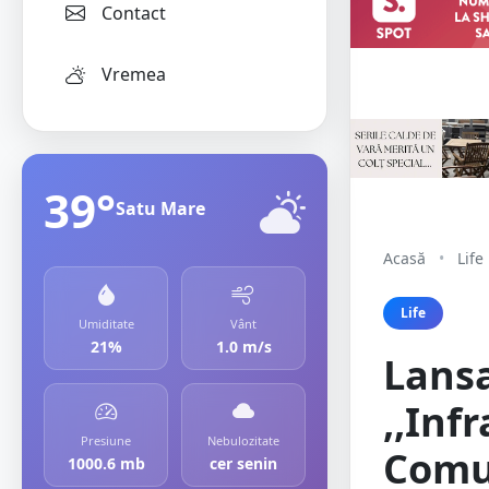
Contact
Vremea
39°
Satu Mare
Acasă
•
Life
Life
Umiditate
Vânt
21%
1.0 m/s
Lansa
,,Inf
Presiune
Nebulozitate
Comu
1000.6 mb
cer senin