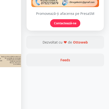
Promovează-ți afacerea pe PresaSM
Contactează-ne
Dezvoltat cu
❤
de
Ottoweb
Feeds