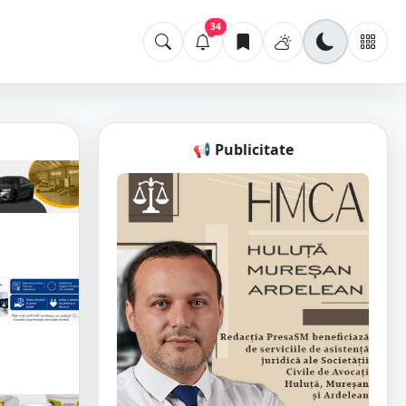
34
📢 Publicitate