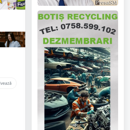
lvează