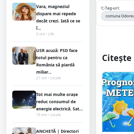
Vara, magneziul
Tag-uri:
dispare mai repede
comuna Odore
decât crezi. Iată ce se
î...
0 ore • Life
USR acuză: PSD face
Citește 
totul pentru ca
România să piardă
miliar...
21 ore • Locale
Tot mai multe orașe
reduc consumul de
energie electrică. Sat...
19 ore • Locale
ANCHETĂ | Directori