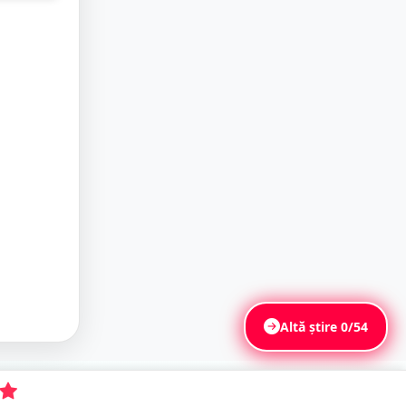
ă la
i.
a
în
e
Altă știre
0/54