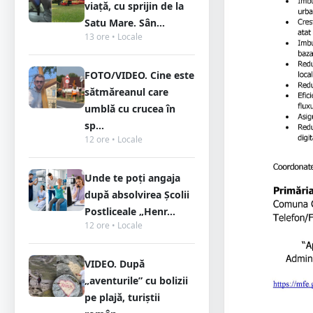
viață, cu sprijin de la
Satu Mare. Sân...
13 ore • Locale
FOTO/VIDEO. Cine este
sătmăreanul care
umblă cu crucea în
sp...
12 ore • Locale
Unde te poți angaja
după absolvirea Școlii
Postliceale „Henr...
12 ore • Locale
VIDEO. După
„aventurile” cu bolizii
pe plajă, turiștii