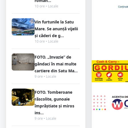
român...
10 ore • Locale
Vin furtunile la Satu
Mare. Se anunță vijelii
și căderi de g...
10 ore • Locale
FOTO. „Invazie” de
gândaci în mai multe
cartiere din Satu Ma...
9 ore • Locale
FOTO. Tomberoane
răscolite, gunoaie
împrăștiate și miros
ins...
9 ore • Locale