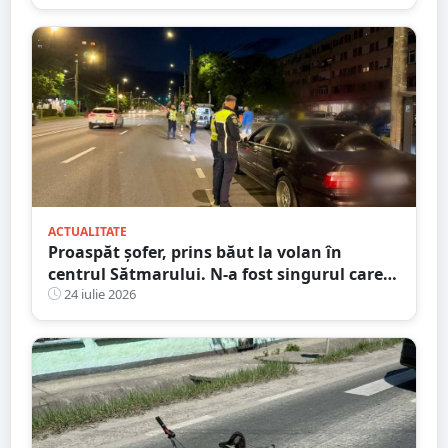
ACTUALITATE
Proaspăt șofer, prins băut la volan în
centrul Sătmarului. N-a fost singurul care a
călcat pe bec
24 iulie 2026