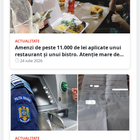
ACTUALITATE
Amenzi de peste 11.000 de lei aplicate unui
restaurant și unui bistro. Atenție mare de
unde mâncați
24 iulie 2026
ACTUALITATE