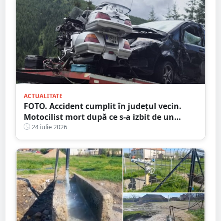
ACTUALITATE
FOTO. Accident cumplit în județul vecin.
Motocilist mort după ce s-a izbit de un
copac și un microbuz
24 iulie 2026