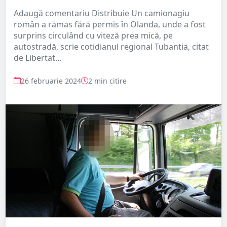
Adaugă comentariu Distribuie Un camionagiu
român a rămas fără permis în Olanda, unde a fost
surprins circulând cu viteză prea mică, pe
autostradă, scrie cotidianul regional Tubantia, citat
de Libertat...
26 februarie 2024
2 min citire