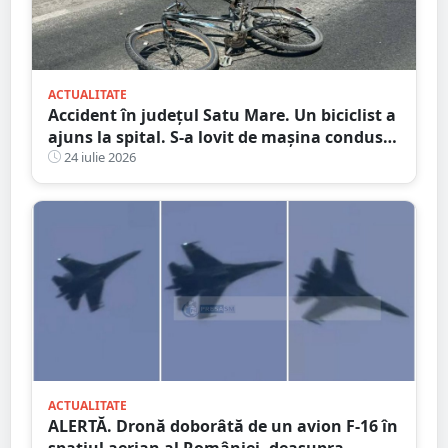
ACTUALITATE
Accident în județul Satu Mare. Un biciclist a
ajuns la spital. S-a lovit de mașina condusă
de un tânăr șofer
24 iulie 2026
ACTUALITATE
ALERTĂ. Dronă doborâtă de un avion F-16 în
spațiul aerian al României, deasupra