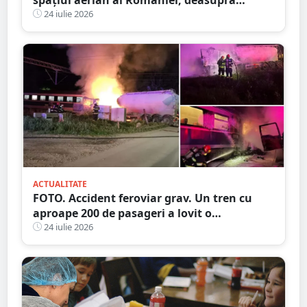
județului Buzău
24 iulie 2026
ACTUALITATE
FOTO. Accident feroviar grav. Un tren cu
aproape 200 de pasageri a lovit o
autocisternă, care a luat foc
24 iulie 2026