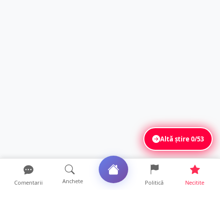
Altă știre
0/53
Anchete
Comentarii
Politică
Necitite
Ultimele articole