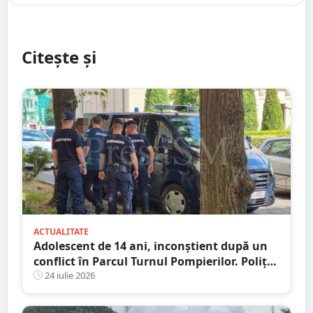
Citește și
ACTUALITATE
Adolescent de 14 ani, inconștient după un
conflict în Parcul Turnul Pompierilor. Poliția
a deschis dosar penal
24 iulie 2026