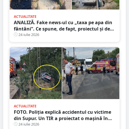
ACTUALITATE
ANALIZĂ. Fake news-ul cu „taxa pe apa din
fântâni”. Ce spune, de fapt, proiectul și de
unde a pornit dezinformarea
24 iulie 2026
ACTUALITATE
FOTO. Poliția explică accidentul cu victime
din Supur. Un TIR a proiectat o mașină în
șanț
24 iulie 2026