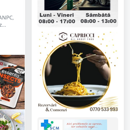
 ANPC,
...