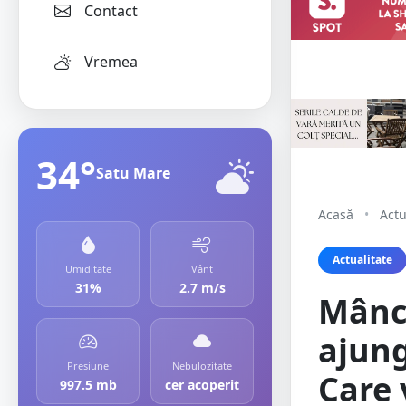
Contact
Vremea
34°
Satu Mare
Acasă
•
Actu
Actualitate
Umiditate
Vânt
31%
2.7 m/s
Mânca
ajung
Presiune
Nebulozitate
Care 
997.5 mb
cer acoperit