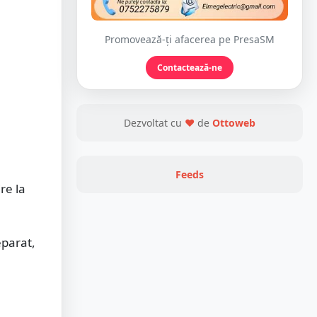
Promovează-ți afacerea pe PresaSM
Contactează-ne
Dezvoltat cu
❤
de
Ottoweb
Feeds
re la
eparat,