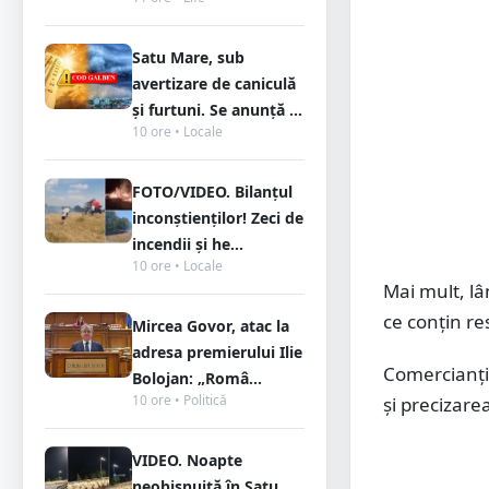
Satu Mare, sub
avertizare de caniculă
și furtuni. Se anunță ...
10 ore • Locale
FOTO/VIDEO. Bilanțul
inconștienților! Zeci de
incendii și he...
10 ore • Locale
Mai mult, lâ
ce conțin re
Mircea Govor, atac la
adresa premierului Ilie
Comercianții 
Bolojan: „Româ...
10 ore • Politică
și precizare
VIDEO. Noapte
neobișnuită în Satu