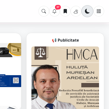
37
📢 Publicitate