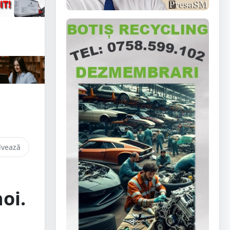
lvează
oi.