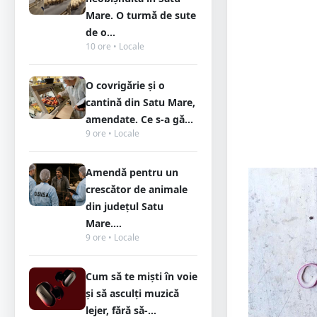
Mare. O turmă de sute
de o...
10 ore • Locale
O covrigărie și o
cantină din Satu Mare,
amendate. Ce s-a gă...
9 ore • Locale
Amendă pentru un
crescător de animale
din județul Satu
Mare....
9 ore • Locale
Cum să te miști în voie
și să asculți muzică
lejer, fără să-...