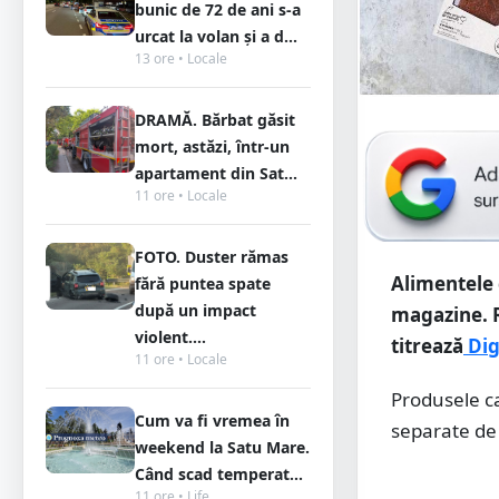
bunic de 72 de ani s-a
urcat la volan și a d...
13 ore • Locale
DRAMĂ. Bărbat găsit
mort, astăzi, într-un
apartament din Sat...
11 ore • Locale
FOTO. Duster rămas
Alimentele 
fără puntea spate
după un impact
magazine. R
violent....
titrează
Dig
11 ore • Locale
Produsele ca
Cum va fi vremea în
separate de 
weekend la Satu Mare.
Când scad temperat...
11 ore • Life