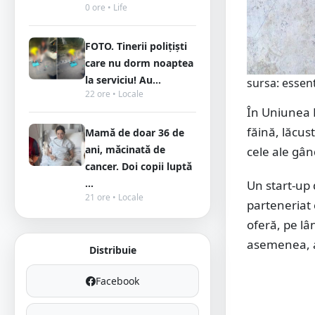
0 ore • Life
FOTO. Tinerii polițiști
care nu dorm noaptea
la serviciu! Au...
sursa: esse
22 ore • Locale
În Uniunea 
făină, lăcus
Mamă de doar 36 de
ani, măcinată de
cele ale gân
cancer. Doi copii luptă
...
Un start-up 
21 ore • Locale
parteneriat
oferă, pe lâ
asemenea, a 
Distribuie
Facebook