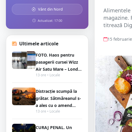
Vânt din Nord
Alimentele 
magazine. R
Actualizat: 17:00
titrează Di
15 februari
Ultimele articole
FOTO. Haos pentru
pasagerii cursei Wizz
Air Satu Mare – Lond...
13 ore • Locale
Distracție scumpă la
grătar. Sătmăreanul s-
a ales cu o amend...
13 ore • Locale
CURAJ PENAL. Un