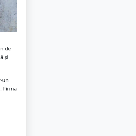
en de
ă și
r-un
. Firma