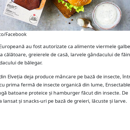
nto/Facebook
Europeană au fost autorizate ca alimente viermele galb
ta călătoare, greierele de casă, larvele gândacului de făin
dacului de bălegar.
din Elveția deja produce mâncare pe bază de insecte, înt
 cu prima fermă de insecte organică din lume, Ensectable
ngă batoane proteice și hamburger făcut din insecte. De
lansat și snacks-uri pe bază de greieri, lăcuste și larve.