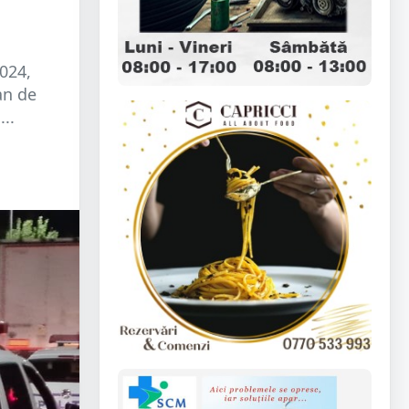
024,
an de
..