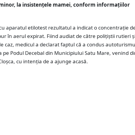
minor, la insistențele mamei, conform informațiilor
cu aparatul etilotest rezultatul a indicat o concentrație d
ur în aerul expirat. Fiind audiat de către polițiștii rutieri ș
e caz, medicul a declarat faptul că a condus autoturismu
 pe Podul Decebal din Municipiului Satu Mare, venind d
loșca, cu intenția de a ajunge acasă.