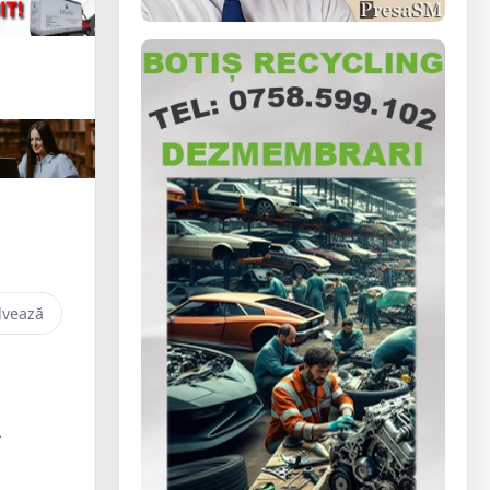
lvează
A