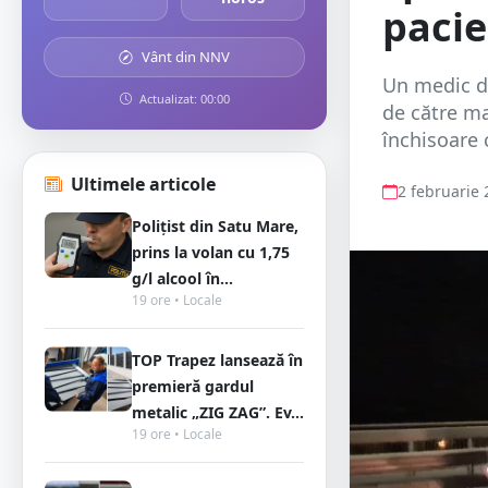
paci
Vânt din NNV
Un medic di
Actualizat: 00:00
de către ma
închisoare 
Ultimele articole
2 februarie
Polițist din Satu Mare,
prins la volan cu 1,75
g/l alcool în...
19 ore • Locale
TOP Trapez lansează în
premieră gardul
metalic „ZIG ZAG”. Ev...
19 ore • Locale