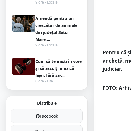
9 ore • Locale
Amendă pentru un
crescător de animale
din județul Satu
Mare....
9 ore • Locale
Pentru că ș
anchetă, me
Cum să te miști în voie
judiciar.
și să asculți muzică
lejer, fără să-...
0 ore • Life
FOTO: Arhiv
Distribuie
Facebook