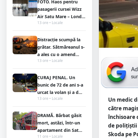
FOTO. Haos pentru
pasagerii cursei Wizz
Air Satu Mare – Lond...
13 ore • Locale
Distracție scumpă la
grătar. Sătmăreanul s-
a ales cu o amend...
13 ore • Locale
CURAJ PENAL. Un
bunic de 72 de ani s-a
urcat la volan și a d...
13 ore • Locale
Un medic di
către magis
DRAMĂ. Bărbat găsit
închisoare 
mort, astăzi, într-un
de polițiști
apartament din Sat...
Skoda pe Po
11 ore • Locale