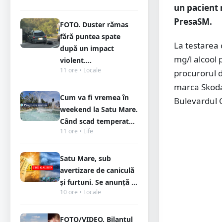
un pacient 
PresaSM.
FOTO. Duster rămas
fără puntea spate
La testarea 
după un impact
mg/l alcool p
violent....
11 ore • Locale
procurorul d
marca Skoda
Cum va fi vremea în
Bulevardul C
weekend la Satu Mare.
Când scad temperat...
11 ore • Life
Satu Mare, sub
avertizare de caniculă
și furtuni. Se anunță ...
10 ore • Locale
FOTO/VIDEO. Bilanțul