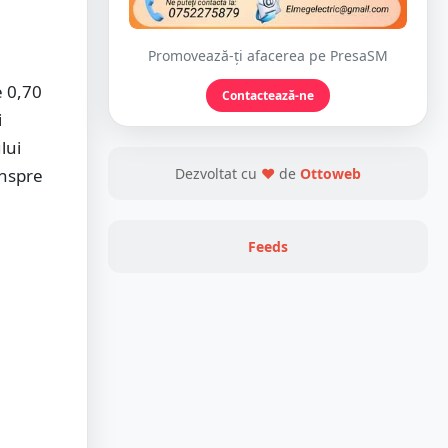
Promovează-ți afacerea pe PresaSM
e 0,70
Contactează-ne
i
lui
inspre
Dezvoltat cu
❤
de
Ottoweb
Feeds