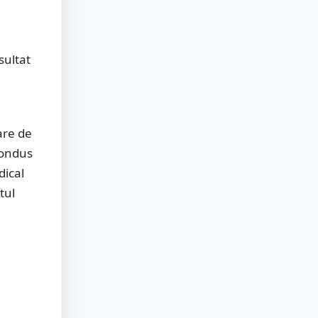
sultat
a
are de
condus
dical
tul