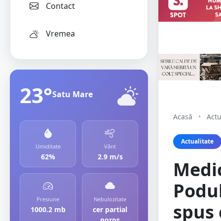
Contact
Vremea
23°
Satu Mare
Acasă
•
Actu
Actualitate
Umiditate
Vânt
62%
2.9 m/s
Medic
Podul
Presiune
Nebulozitate
spus 
1000.2 mb
cer partial
noros