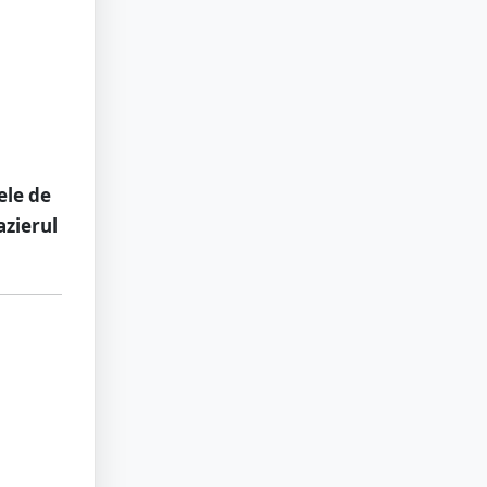
ele de
azierul