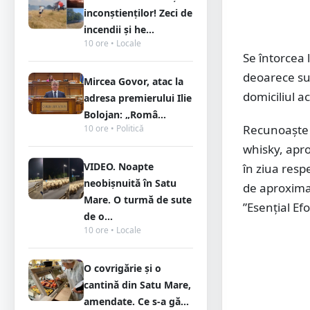
inconștienților! Zeci de
incendii și he...
10 ore • Locale
Se întorcea 
deoarece suf
Mircea Govor, atac la
domiciliul a
adresa premierului Ilie
Bolojan: „Româ...
Recunoaşte 
10 ore • Politică
whisky, apro
VIDEO. Noapte
în ziua res
neobișnuită în Satu
de aproximat
Mare. O turmă de sute
”Esenţial Efo
de o...
10 ore • Locale
O covrigărie și o
cantină din Satu Mare,
amendate. Ce s-a gă...