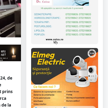
24, de
e
t prins
arca
 de la