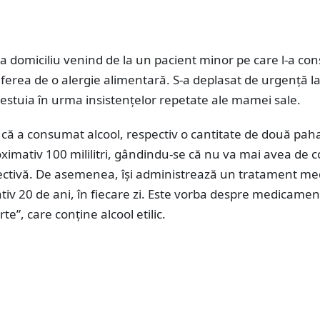
la domiciliu venind de la un pacient minor pe care l-a con
erea de o alergie alimentară. S-a deplasat de urgență l
cestuia în urma insistențelor repetate ale mamei sale.
că a consumat alcool, respectiv o cantitate de două pah
ximativ 100 mililitri, gândindu-se că nu va mai avea de 
pectivă. De asemenea, își administrează un tratament me
iv 20 de ani, în fiecare zi. Este vorba despre medicamen
rte”, care conține alcool etilic.