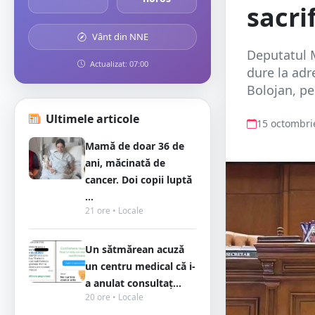
sacri
Vânt din NNE
Deputatul M
Actualizat: 07:00
dure la adr
Bolojan, pe
Ultimele articole
15 octombri
Mamă de doar 36 de
ani, măcinată de
cancer. Doi copii luptă
...
21 ore • Locale
Un sătmărean acuză
un centru medical că i-
a anulat consultaț...
20 ore • Locale