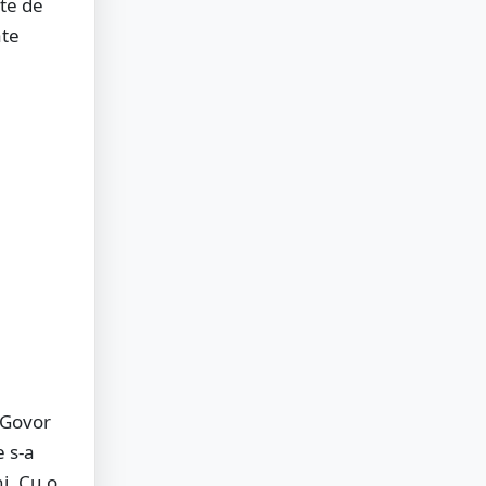
ate de
ate
 Govor
e s-a
i. Cu o