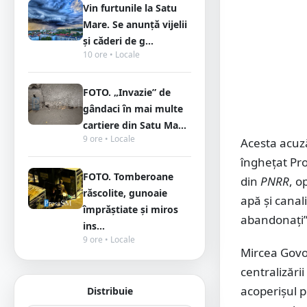
Vin furtunile la Satu
Mare. Se anunță vijelii
și căderi de g...
10 ore • Locale
FOTO. „Invazie” de
gândaci în mai multe
cartiere din Satu Ma...
9 ore • Locale
Acesta acuză
înghețat P
FOTO. Tomberoane
din
PNRR
, o
răscolite, gunoaie
apă și canal
împrăștiate și miros
abandonați”,
ins...
9 ore • Locale
Mircea Govor
centralizării
acoperișul p
Distribuie