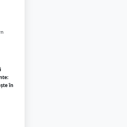
rn
i
nte:
ște în