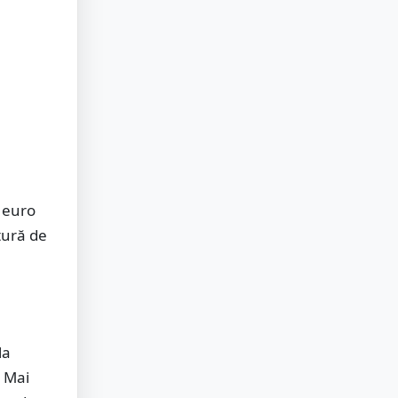
e euro
ctură de
la
. Mai