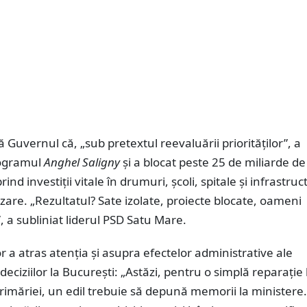
 Guvernul că, „sub pretextul reevaluării priorităților”, a
rogramul
Anghel Saligny
și a blocat peste 25 de miliarde d
prind investiții vitale în drumuri, școli, spitale și infrastru
izare. „Rezultatul? Sate izolate, proiecte blocate, oameni
 a subliniat liderul PSD Satu Mare.
 a atras atenția și asupra efectelor administrative ale
 deciziilor la București: „Astăzi, pentru o simplă reparație 
rimăriei, un edil trebuie să depună memorii la ministere