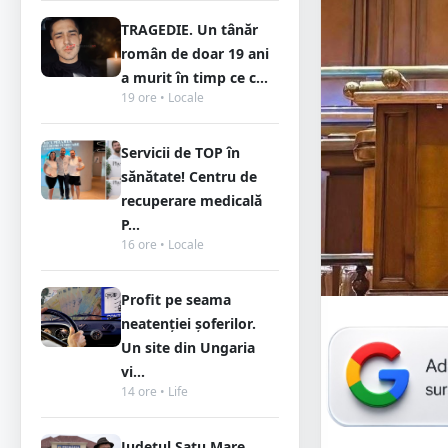
TRAGEDIE. Un tânăr
român de doar 19 ani
a murit în timp ce c...
19 ore • Locale
Servicii de TOP în
sănătate! Centru de
recuperare medicală
P...
16 ore • Locale
Profit pe seama
neatenției șoferilor.
Un site din Ungaria
vi...
14 ore • Life
Județul Satu Mare,