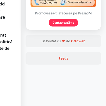
ici
e
Promovează-ți afacerea pe PresaSM
are
Contactează-ne
arat
Dezvoltat cu
❤
de
Ottoweb
olitică
te de
Feeds