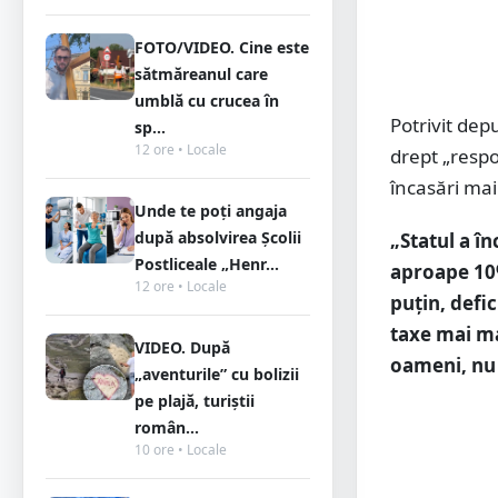
FOTO/VIDEO. Cine este
sătmăreanul care
umblă cu crucea în
Potrivit dep
sp...
12 ore • Locale
drept „respo
încasări mai
Unde te poți angaja
după absolvirea Școlii
„Statul a în
Postliceale „Henr...
aproape 10%
12 ore • Locale
puțin, defic
taxe mai ma
VIDEO. După
oameni, nu 
„aventurile” cu bolizii
pe plajă, turiștii
român...
10 ore • Locale