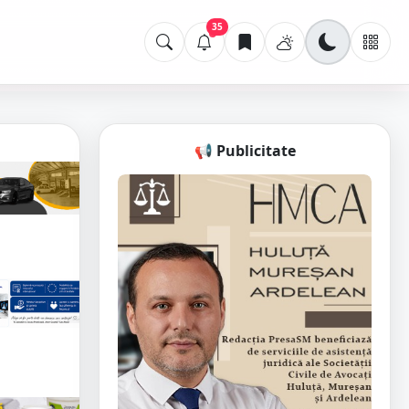
35
📢 Publicitate