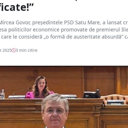
ficate!”
ircea Govor, președintele PSD Satu Mare, a lansat cri
esa politicilor economice promovate de premierul Ili
 care le consideră „o formă de austeritate absurdă” ca
e 2025
3 min citire