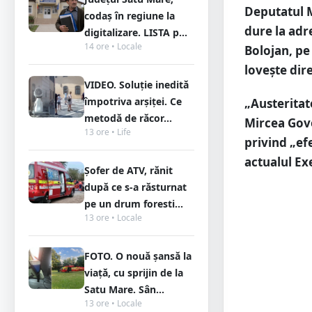
Deputatul M
codaș în regiune la
dure la adr
digitalizare. LISTA p...
14 ore • Locale
Bolojan, pe
lovește dire
VIDEO. Soluție inedită
împotriva arșiței. Ce
„Austeritat
metodă de răcor...
Mircea Govo
13 ore • Life
privind „ef
actualul Ex
Șofer de ATV, rănit
după ce s-a răsturnat
pe un drum foresti...
13 ore • Locale
FOTO. O nouă șansă la
viață, cu sprijin de la
Satu Mare. Sân...
13 ore • Locale