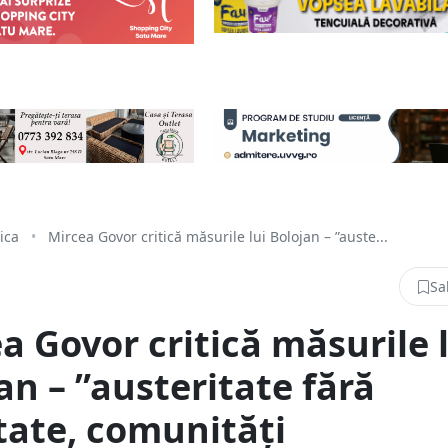
tica
•
Mircea Govor critică măsurile lui Bolojan – ”auste...
Sa
a Govor critică măsurile 
an – ”austeritate fără
tate, comunități