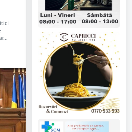
tici
e
r...