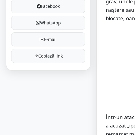
grav, unele 
Facebook
naștere sau 
blocate, oam
WhatsApp
E-mail
Copiază link
Într-un atac
a acuzat „ip
remarcat mai