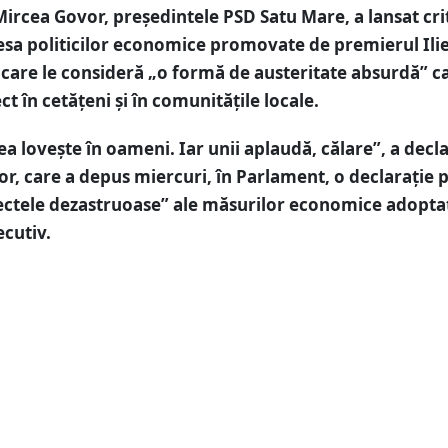
ircea Govor, președintele PSD Satu Mare, a lansat crit
esa politicilor economice promovate de premierul Ili
 care le consideră „o formă de austeritate absurdă” c
ct în cetățeni și în comunitățile locale.
ea lovește în oameni. Iar unii aplaudă, călare”, a decl
r, care a depus miercuri, în Parlament, o declarație p
ectele dezastruoase” ale măsurilor economice adopta
ecutiv.