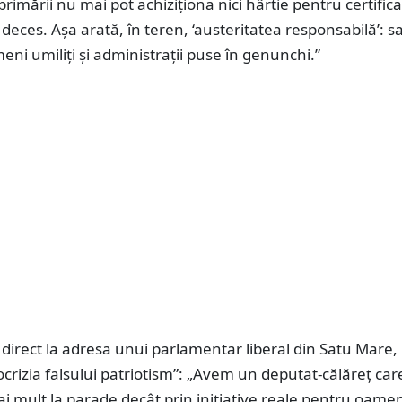
primării nu mai pot achiziționa nici hârtie pentru certific
deces. Așa arată, în teren, ‘austeritatea responsabilă’: s
eni umiliți și administrații puse în genunchi.”
 direct la adresa unui parlamentar liberal din Satu Mare,
ocrizia falsului patriotism”: „Avem un deputat-călăreț car
 mult la parade decât prin inițiative reale pentru oamen