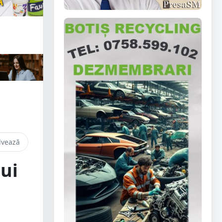
lvează
lui