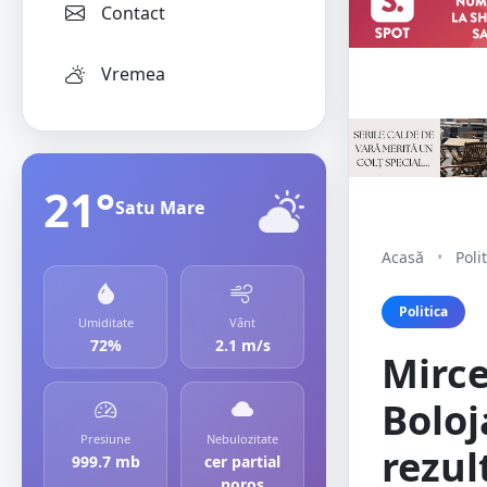
Contact
Vremea
21°
Satu Mare
Acasă
•
Poli
Politica
Umiditate
Vânt
72%
2.1 m/s
Mirce
Boloj
Presiune
Nebulozitate
rezul
999.7 mb
cer partial
noros