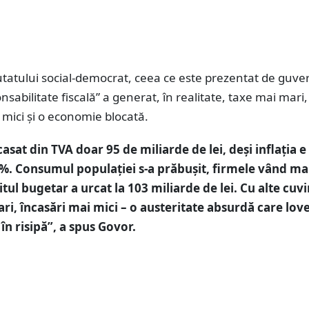
utatului social-democrat, ceea ce este prezentat de guve
nsabilitate fiscală” a generat, în realitate, taxe mai mari,
 mici și o economie blocată.
casat din TVA doar 95 de miliarde de lei, deși inflația e
. Consumul populației s-a prăbușit, firmele vând ma
itul bugetar a urcat la 103 miliarde de lei. Cu alte cuvi
ri, încasări mai mici – o austeritate absurdă care love
în risipă”, a spus Govor.