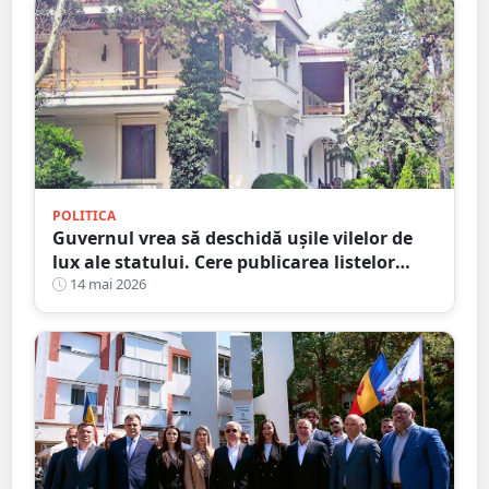
POLITICA
Guvernul vrea să deschidă ușile vilelor de
lux ale statului. Cere publicarea listelor
complete cu beneficiarii și imobilele de
14 mai 2026
protocol