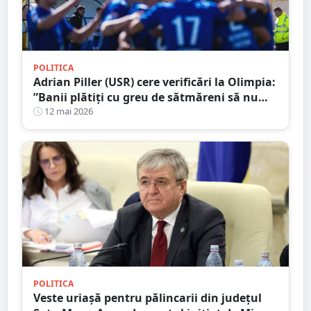
POLITICA
Adrian Piller (USR) cere verificări la Olimpia:
”Banii plătiți cu greu de sătmăreni să nu
mai fie aruncați pe apa sâmbetei”
12 mai 2026
POLITICA
Veste uriașă pentru pălincarii din județul