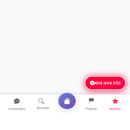
Altă știre
0/53
Anchete
Comentarii
Politică
Necitite
Ultimele articole