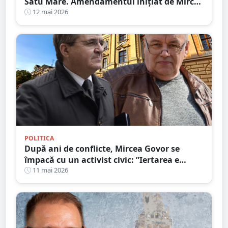
Satu Mare. Amendamentul inițiat de Mircea
Govor trece de primul test
12 mai 2026
POLITICA
După ani de conflicte, Mircea Govor se
împacă cu un activist civic: ”Iertarea e
virtutea oamenilor puternici”
11 mai 2026