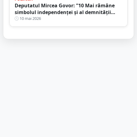
Deputatul Mircea Govor: ”10 Mai rămâne
simbolul independenței și al demnității
naționale”
10 mai 2026