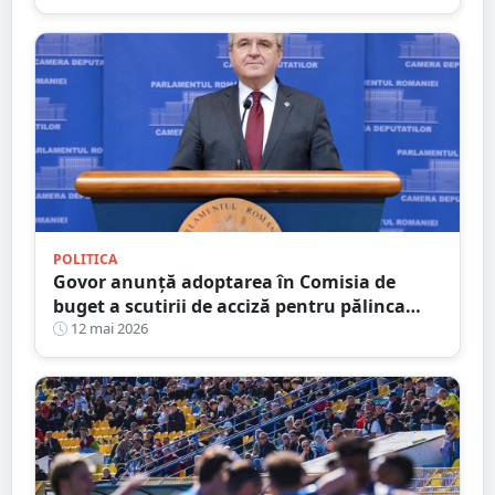
Românii plătesc prețul”
POLITICA
Govor anunță adoptarea în Comisia de
buget a scutirii de acciză pentru pălinca
făcută acasă: ”Protejăm tradițiile
12 mai 2026
românești”