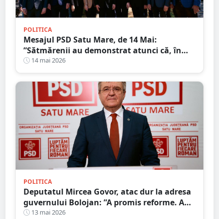
POLITICA
Mesajul PSD Satu Mare, de 14 Mai:
”Sătmărenii au demonstrat atunci că, în
fața unei tragedii, solidaritatea poate
14 mai 2026
transforma suferința în speranță”
POLITICA
Deputatul Mircea Govor, atac dur la adresa
guvernului Bolojan: ”A promis reforme. A
livrat scumpiri, taxe și blocaj economic.
13 mai 2026