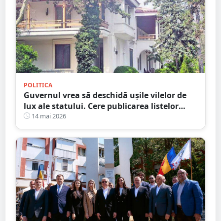
POLITICA
Guvernul vrea să deschidă ușile vilelor de
lux ale statului. Cere publicarea listelor
complete cu beneficiarii și imobilele de
14 mai 2026
protocol