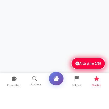
Altă știre
0/59
Anchete
Comentarii
Politică
Necitite
Ultimele articole