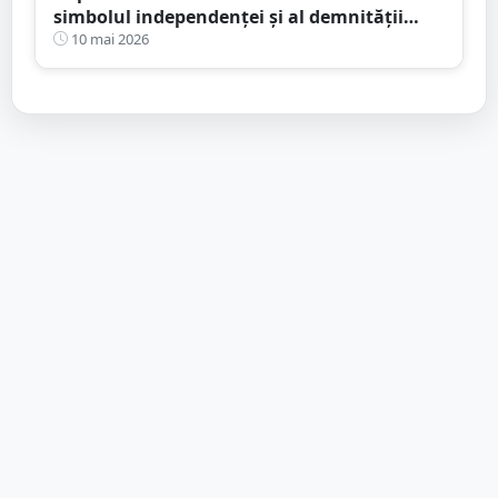
simbolul independenței și al demnității
naționale”
10 mai 2026