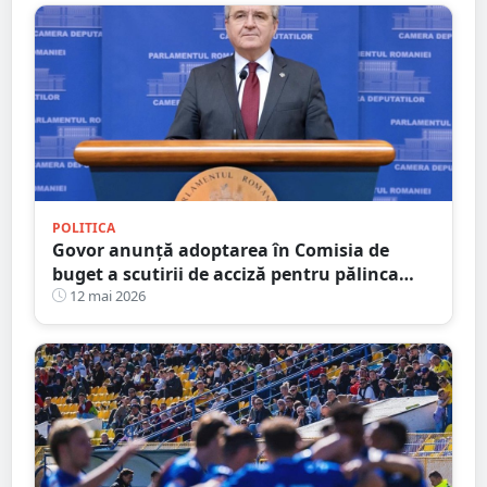
POLITICA
Govor anunță adoptarea în Comisia de
buget a scutirii de acciză pentru pălinca
făcută acasă: ”Protejăm tradițiile
12 mai 2026
românești”