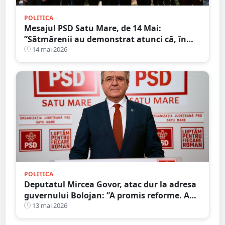
POLITICA
Mesajul PSD Satu Mare, de 14 Mai:
”Sătmărenii au demonstrat atunci că, în
fața unei tragedii, solidaritatea poate
14 mai 2026
transforma suferința în speranță”
POLITICA
Deputatul Mircea Govor, atac dur la adresa
guvernului Bolojan: ”A promis reforme. A
livrat scumpiri, taxe și blocaj economic.
13 mai 2026
Românii plătesc prețul”