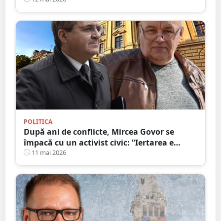
POLITICA
După ani de conflicte, Mircea Govor se
împacă cu un activist civic: ”Iertarea e
virtutea oamenilor puternici”
11 mai 2026