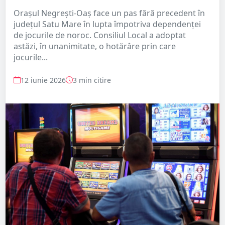
Orașul Negrești-Oaș face un pas fără precedent în
județul Satu Mare în lupta împotriva dependenței
de jocurile de noroc. Consiliul Local a adoptat
astăzi, în unanimitate, o hotărâre prin care
jocurile...
12 iunie 2026
3 min citire