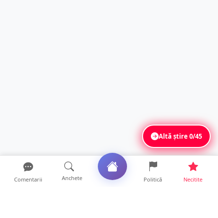
Altă știre
0/45
Anchete
Comentarii
Politică
Necitite
Ultimele articole