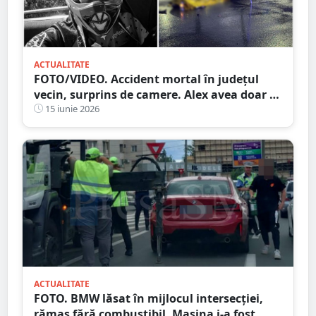
ACTUALITATE
FOTO/VIDEO. Accident mortal în județul
vecin, surprins de camere. Alex avea doar 29
de ani și era pasionat de motoare
15 iunie 2026
ACTUALITATE
FOTO. BMW lăsat în mijlocul intersecției,
rămas fără combustibil. Mașina i-a fost