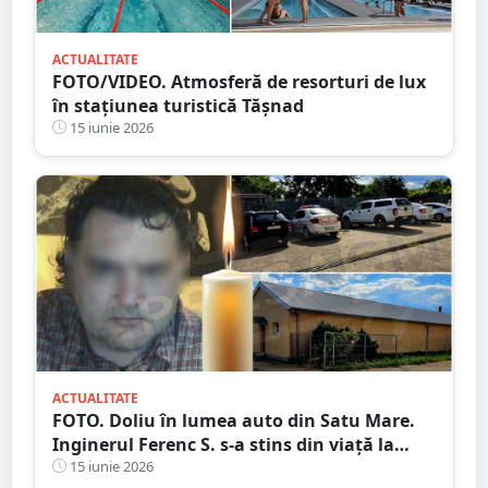
ACTUALITATE
FOTO/VIDEO. Atmosferă de resorturi de lux
în stațiunea turistică Tășnad
15 iunie 2026
ACTUALITATE
FOTO. Doliu în lumea auto din Satu Mare.
Inginerul Ferenc S. s-a stins din viață la
doar 53 de ani
15 iunie 2026