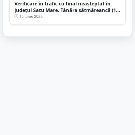
Verificare în trafic cu final neașteptat în
județul Satu Mare. Tânăra sătmăreancă (18
ani) s-a ales cu dosar penal
15 iunie 2026