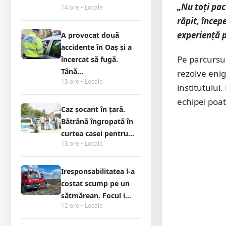
„Nu toți pac
14 ore • Locale
răpit, încep
experiență p
A provocat două
accidente în Oaș și a
Pe parcursul
încercat să fugă.
Tână...
rezolve enig
13 ore • Locale
institutului
echipei poat
Caz șocant în țară.
Bătrână îngropată în
curtea casei pentru...
13 ore • Locale
Iresponsabilitatea l-a
costat scump pe un
sătmărean. Focul i...
12 ore • Locale