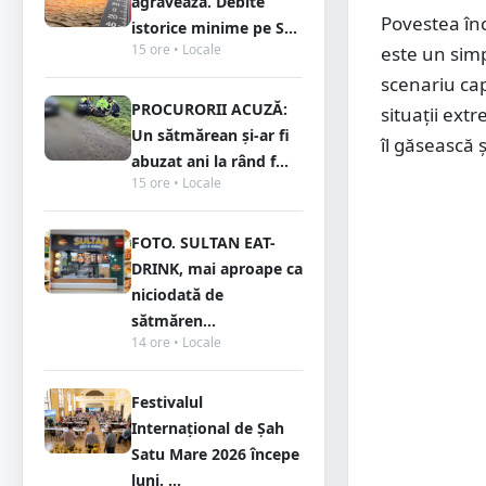
agravează. Debite
Povestea înc
istorice minime pe S...
15 ore • Locale
este un simp
scenariu cap
PROCURORII ACUZĂ:
situații extr
Un sătmărean și-ar fi
îl găsească 
abuzat ani la rând f...
15 ore • Locale
FOTO. SULTAN EAT-
DRINK, mai aproape ca
niciodată de
sătmăren...
14 ore • Locale
Festivalul
Internațional de Șah
Satu Mare 2026 începe
luni. ...