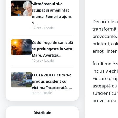
Sătmăreanul și-a
scuipat și amenințat
mama. Femeii a ajuns
Decorurile a
s...
12 ore • Locale
transformă 
provocările.
Codul roșu de caniculă
prieteni, co
se prelungește la Satu
emoții inte
Mare. Avertiza...
10 ore • Locale
În ultimele 
inclusiv ech
FOTO/VIDEO. Cum s-a
Fiecare grup
produs accident cu
așteaptă dup
victima încarcerată. ...
suficient cu
9 ore • Locale
provocarea 
Distribuie