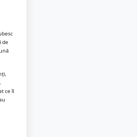
iubesc
i de
eună
ți,
.
 ce îl
 au