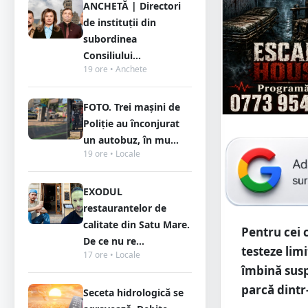
ANCHETĂ | Directori
de instituții din
subordinea
Consiliului...
19 ore • Anchete
FOTO. Trei mașini de
Poliție au înconjurat
un autobuz, în mu...
19 ore • Locale
EXODUL
restaurantelor de
calitate din Satu Mare.
Pentru cei c
De ce nu re...
testeze lim
17 ore • Locale
îmbină susp
parcă dintr
Seceta hidrologică se