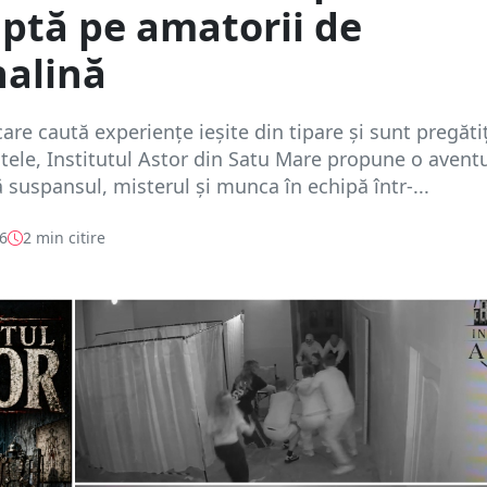
ptă pe amatorii de
nalină
are caută experiențe ieșite din tipare și sunt pregătiți
itele, Institutul Astor din Satu Mare propune o avent
 suspansul, misterul și munca în echipă într-...
26
2 min citire