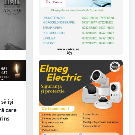
să își
ră care
rins