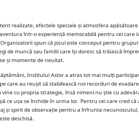
tent realizate, efectele speciale și atmosfera apăsătoare
aventura într-o experiență memorabilă pentru cei care 
 Organizatorii spun că jocul este conceput pentru grupur
legi de muncă sau familii care își doresc să trăiască împr
nse și momente de neuitat.
săptămâni, Institutul Astor a atras tot mai mulți participan
ipe care au reușit să stabilească noi recorduri de evadare
 vine cu propria strategie, însă nimeni nu știe cu adevărat
ă ce ușa se închide în urma lor. Pentru cei care cred că
raj și spirit de observație pentru a înfrunta necunoscutul,
este deschisă.