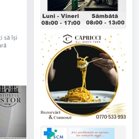
 să își
ură