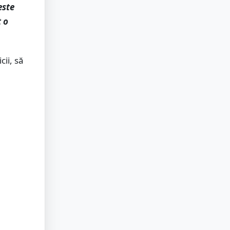
este
t o
cii, să