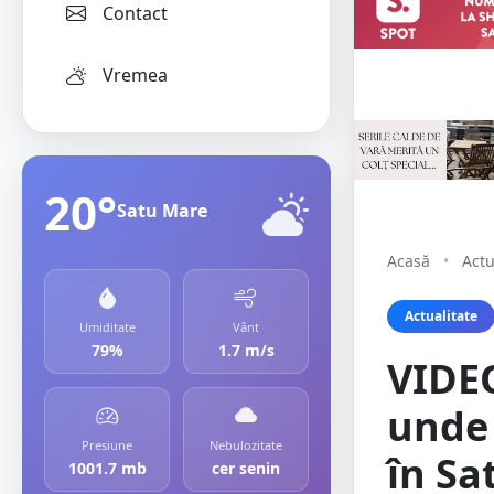
Contact
Vremea
20°
Satu Mare
Acasă
•
Actu
Actualitate
Umiditate
Vânt
79%
1.7 m/s
VIDEO
unde 
Presiune
Nebulozitate
în Sa
1001.7 mb
cer senin