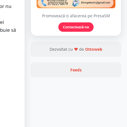
tor nu
Promovează-ți afacerea pe PresaSM
ei
Contactează-ne
ebuie să
Dezvoltat cu
❤
de
Ottoweb
Feeds