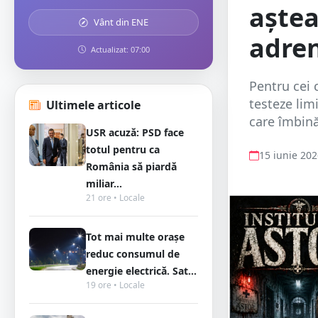
aștea
Vânt din ENE
adre
Actualizat: 07:00
Pentru cei c
testeze lim
Ultimele articole
care îmbină
USR acuză: PSD face
totul pentru ca
15 iunie 20
România să piardă
miliar...
21 ore • Locale
Tot mai multe orașe
reduc consumul de
energie electrică. Sat...
19 ore • Locale