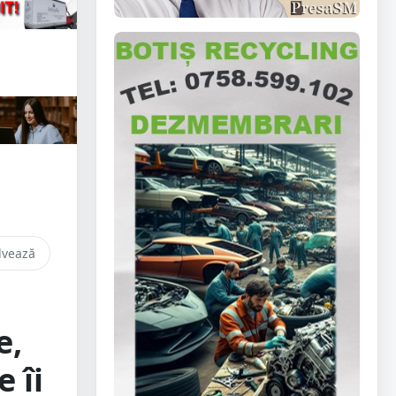
lvează
e,
 îi