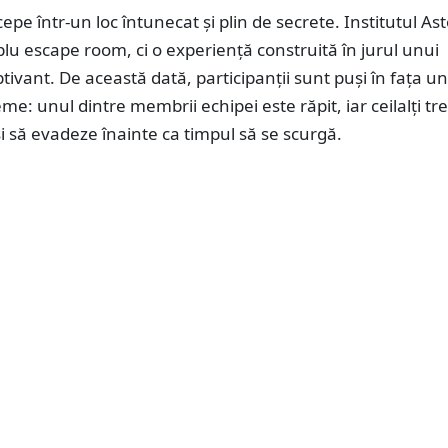
epe într-un loc întunecat și plin de secrete. Institutul As
lu escape room, ci o experiență construită în jurul unui
tivant. De această dată, participanții sunt puși în fața un
eme: unul dintre membrii echipei este răpit, iar ceilalți tr
și să evadeze înainte ca timpul să se scurgă.