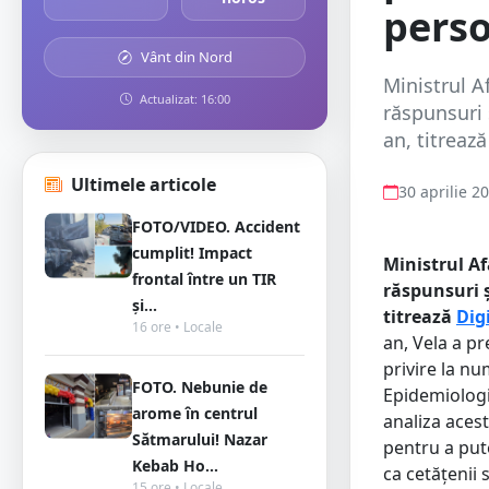
pers
Vânt din Nord
Ministrul A
Actualizat: 16:00
răspunsuri 
an, titreaz
Ultimele articole
30 aprilie 2
FOTO/VIDEO. Accident
cumplit! Impact
Ministrul Af
frontal între un TIR
răspunsuri ș
și...
titrează
Dig
16 ore • Locale
an, Vela a pr
privire la n
FOTO. Nebunie de
Epidemiologii 
arome în centrul
analiza acesto
Sătmarului! Nazar
pentru a put
Kebab Ho...
ca cetățenii
15 ore • Locale