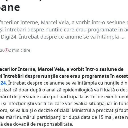
oane
facerilor Interne, Marcel Vela, a vorbit într-o sesiune 
și întrebări despre nunțile care erau programate în a
ă Digi24. Întrebat despre ce anume se va întâmpla ...
020
2 min citire
acerilor Interne, Marcel Vela, a vorbit într-o sesiune de
i întrebări despre nunțile care erau programate în acest
i24.
Întrebat despre ce anume se va întâmpla cu nunțile din
ecizat că doar după o analiză epidemilogică va fi luată o dec
umărul de persoane care pot participa la astfel de eventimen
și infecționiștii vor fi cei care vor evalua situația, iar în fun
ra, se va lua și o decizie oficială. Ministrul a precizat și fapt
ea mări numărul participanților după data de 15 mai, este 
 să dea dovadă de responsabilitate.