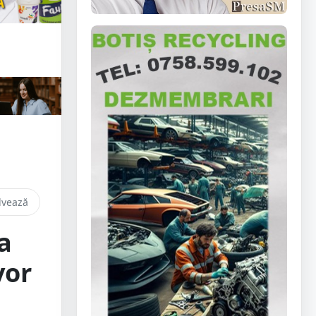
lvează
a
vor