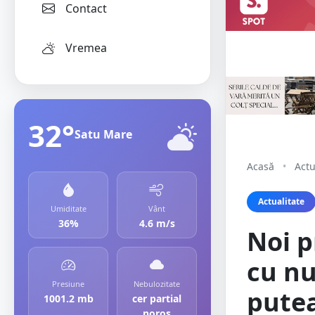
Contact
Vremea
32°
Satu Mare
Acasă
•
Actu
Actualitate
Umiditate
Vânt
36%
4.6 m/s
Noi p
cu nu
Presiune
Nebulozitate
putea
1001.2 mb
cer partial
noros