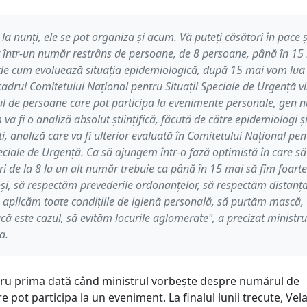
 la nunți, ele se pot organiza și acum. Vă puteți căsători în pace ș
ar într-un număr restrâns de persoane, de 8 persoane, până în 15
 de cum evoluează situația epidemiologică, după 15 mai vom lua
 cadrul Comitetului Național pentru Situații Speciale de Urgență vi
 de persoane care pot participa la evenimente personale, gen n
 va fi o analiză absolut științifică, făcută de către epidemiologi ș
ti, analiză care va fi ulterior evaluată în Comitetului Național pen
peciale de Urgență. Ca să ajungem într-o fază optimistă în care să
 de la 8 la un alt număr trebuie ca până în 15 mai să fim foarte
oși, să respectăm prevederile ordonanțelor, să respectăm distanț
ă aplicăm toate condițiile de igienă personală, să purtăm mască,
ă este cazul, să evităm locurile aglomerate", a precizat ministru
a.
ru prima dată când ministrul vorbește despre numărul de
 pot participa la un eveniment. La finalul lunii trecute, Vela