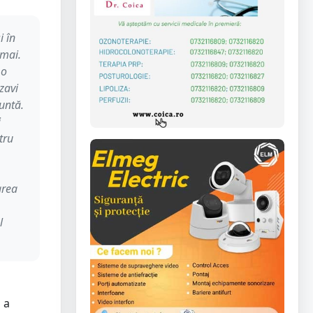
i în
 mai.
 o
zavi
untă.
i
tru
area
l
 a