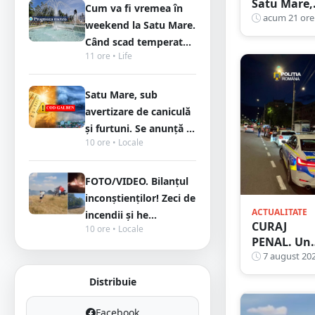
Satu Mare,
Cum va fi vremea în
prins la
acum 21 ore
weekend la Satu Mare.
volan cu
Când scad temperat...
1,75 g/l
11 ore • Life
alcool în
sânge.
Satu Mare, sub
Fusese
reclamat l
avertizare de caniculă
112 că
și furtuni. Se anunță ...
circula pe
10 ore • Locale
contrasens
FOTO/VIDEO. Bilanțul
inconștienților! Zeci de
ACTUALITATE
incendii și he...
CURAJ
10 ore • Locale
PENAL. Un
bunic de 72
7 august 20
de ani s-a
Distribuie
urcat la
volan și a
Facebook