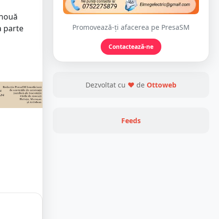
 nouă
Promovează-ți afacerea pe PresaSM
a parte
Contactează-ne
Dezvoltat cu
❤
de
Ottoweb
Feeds