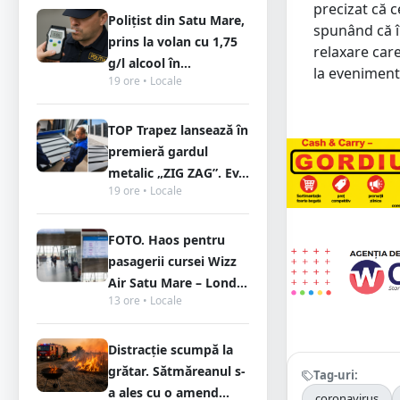
precizat că 
Polițist din Satu Mare,
spunând că î
prins la volan cu 1,75
relaxare car
g/l alcool în...
la eveniment
19 ore • Locale
TOP Trapez lansează în
premieră gardul
metalic „ZIG ZAG”. Ev...
19 ore • Locale
FOTO. Haos pentru
pasagerii cursei Wizz
Air Satu Mare – Lond...
13 ore • Locale
Distracție scumpă la
grătar. Sătmăreanul s-
Tag-uri:
a ales cu o amend...
coronavirus