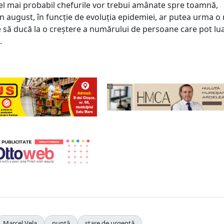
cel mai probabil chefurile vor trebui amânate spre toamnă,
n august, în funcție de evoluția epidemiei, ar putea urma o
e să ducă la o creștere a numărului de persoane care pot lu
.
Marcel Vela
nuntă
stare de urgență