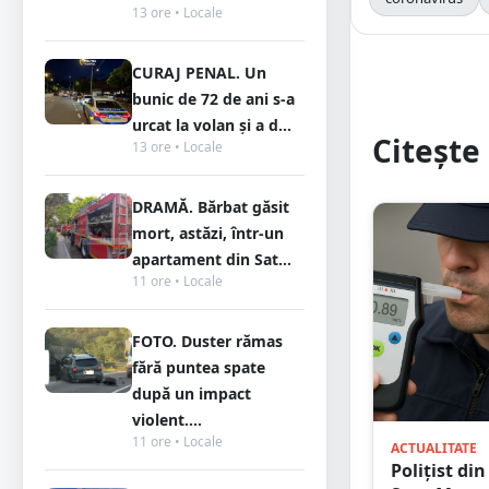
13 ore • Locale
CURAJ PENAL. Un
bunic de 72 de ani s-a
urcat la volan și a d...
Citește 
13 ore • Locale
DRAMĂ. Bărbat găsit
mort, astăzi, într-un
apartament din Sat...
11 ore • Locale
FOTO. Duster rămas
fără puntea spate
după un impact
violent....
11 ore • Locale
ACTUALITATE
Polițist din