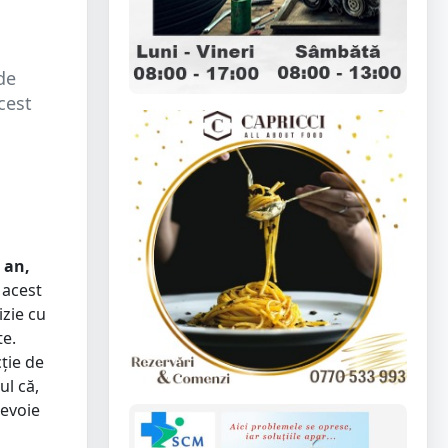
de
cest
 an,
 acest
izie cu
te.
cție de
ul că,
nevoie