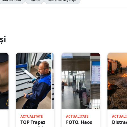
și
ACTUALITATE
ACTUALITATE
ACTUALI
TOP Trapez
FOTO. Haos
Distra