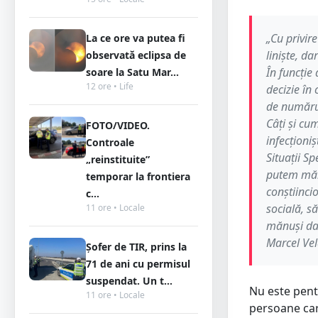
„Cu privire
La ce ore va putea fi
liniște, d
observată eclipsa de
În funcție
soare la Satu Mar...
12 ore • Life
decizie în
de numărul
Câți și cum
FOTO/VIDEO.
infecționiș
Controale
Situații S
„reinstituite”
putem mări
temporar la frontiera
conștiinci
c...
socială, s
11 ore • Locale
mănuși dac
Marcel Vel
Șofer de TIR, prins la
71 de ani cu permisul
suspendat. Un t...
Nu este pent
11 ore • Locale
persoane care