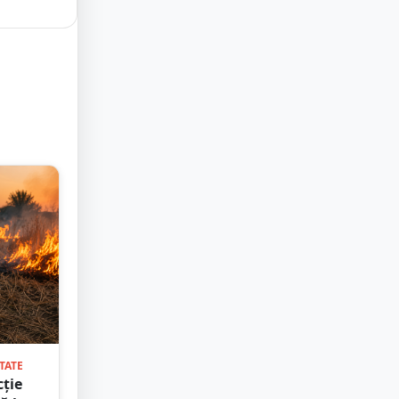
TATE
cție