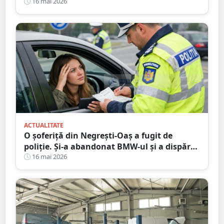
Mare
16 mai 2026
ACTUALITATE
O șoferiță din Negrești-Oaș a fugit de
poliție. Și-a abandonat BMW-ul și a dispărut
printre blocuri
16 mai 2026