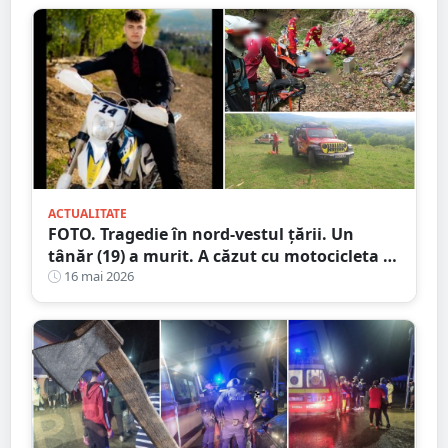
ACTUALITATE
FOTO. Tragedie în nord-vestul țării. Un
tânăr (19) a murit. A căzut cu motocicleta în
prăpastie
16 mai 2026