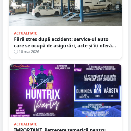
ACTUALITATE
Fără stres după accident: service-ul auto
care se ocupă de asigurări, acte și îți oferă
mașină la schimb
16 mai 2026
ACTUALITATE
IMPORTANT. Petrecere tematică pentru