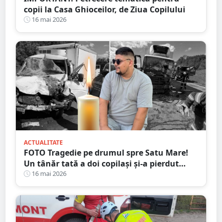
copii la Casa Ghioceilor, de Ziua Copilului
16 mai 2026
ACTUALITATE
FOTO Tragedie pe drumul spre Satu Mare!
Un tânăr tată a doi copilași și-a pierdut
viața într-un accident cumplit
16 mai 2026