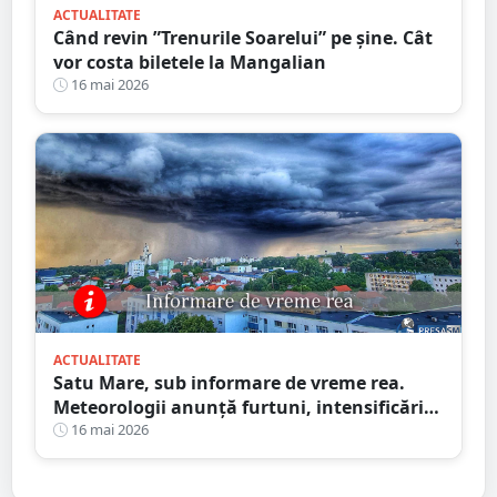
ACTUALITATE
Când revin ”Trenurile Soarelui” pe şine. Cât
vor costa biletele la Mangalian
16 mai 2026
ACTUALITATE
Satu Mare, sub informare de vreme rea.
Meteorologii anunță furtuni, intensificări
de vânt și ploi în averse
16 mai 2026