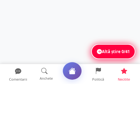
Altă știre
0/41
Anchete
Comentarii
Politică
Necitite
Ultimele articole
ANCHETĂ. Acuzații explozive la DGASPC
Satu Mare! Salarii uri...
18 ore • Anchete