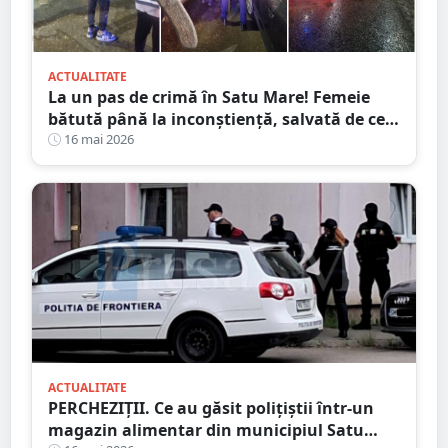
ACTUALITATE
La un pas de crimă în Satu Mare! Femeie
bătută până la inconștiență, salvată de cei
4 copilași
16 mai 2026
ACTUALITATE
PERCHEZIȚII. Ce au găsit polițiștii într-un
magazin alimentar din municipiul Satu