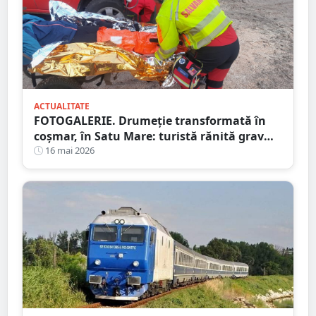
ACTUALITATE
FOTOGALERIE. Drumeție transformată în
coșmar, în Satu Mare: turistă rănită grav
după ce a alergat pe un traseu acoperit cu
16 mai 2026
frunze