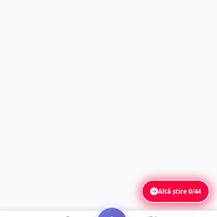
Altă știre
0/44