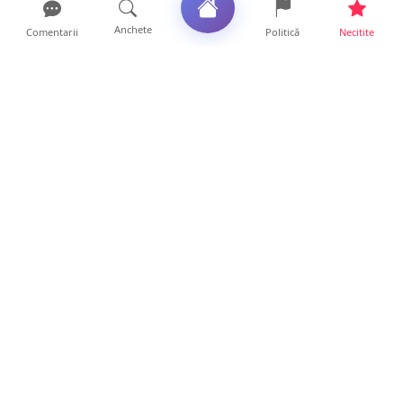
Anchete
Comentarii
Politică
Necitite
Ultimele articole
USR acuză: PSD face totul pentru ca
România să piardă miliar...
21 ore • Locale
Tot mai multe orașe reduc consumul de
energie electrică. Sat...
19 ore • Locale
ANCHETĂ | Directori de instituții din
subordinea Consiliului...
19 ore • Anchete
FOTO. Trei mașini de Poliție au înconjurat