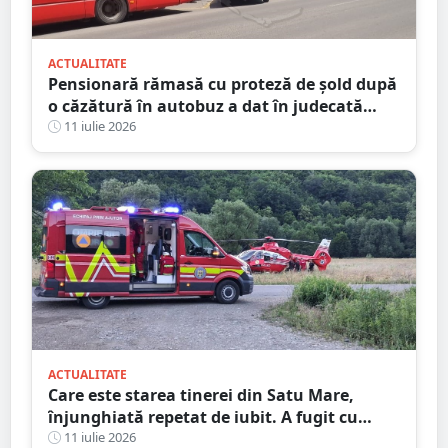
ACTUALITATE
Pensionară rămasă cu proteză de șold după
o căzătură în autobuz a dat în judecată
Transurban
11 iulie 2026
ACTUALITATE
Care este starea tinerei din Satu Mare,
înjunghiată repetat de iubit. A fugit cu
cuțitul în piept, pe stradă
11 iulie 2026