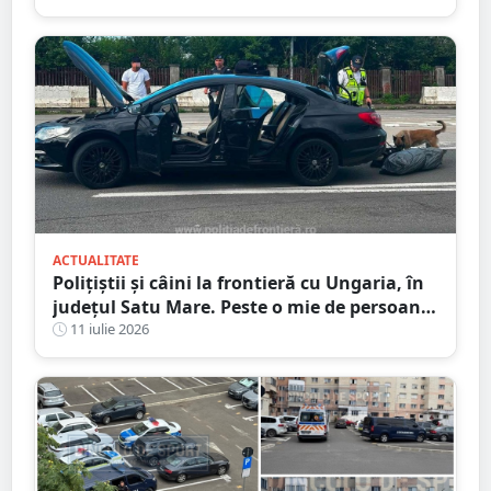
ACTUALITATE
Polițiștii și câini la frontieră cu Ungaria, în
județul Satu Mare. Peste o mie de persoane
verificate
11 iulie 2026