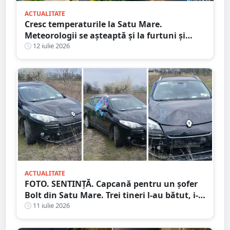
ACTUALITATE
Cresc temperaturile la Satu Mare.
Meteorologii se așteaptă și la furtuni și
vijelii. Prognoza meteo pentru săptămâna
12 iulie 2026
următoare
ACTUALITATE
FOTO. SENTINȚĂ. Capcană pentru un șofer
Bolt din Satu Mare. Trei tineri l-au bătut, i-
au furat mașina și banii după ce l-au
11 iulie 2026
chemat prin aplicație