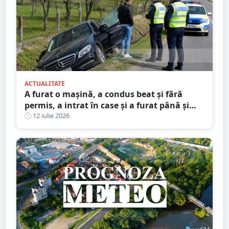
ACTUALITATE
A furat o mașină, a condus beat și fără
permis, a intrat în case și a furat până și
brazi ornamentali. Faptele unui minor din
12 iulie 2026
Satu Mare