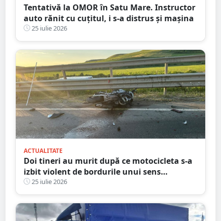
Tentativă la OMOR în Satu Mare. Instructor
auto rănit cu cuțitul, i s-a distrus și mașina
25 iulie 2026
ACTUALITATE
Doi tineri au murit după ce motocicleta s-a
izbit violent de bordurile unui sens
giratoriu. Tragedie în județul vecin
25 iulie 2026