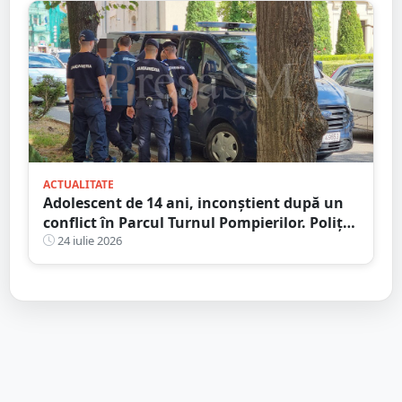
ACTUALITATE
Adolescent de 14 ani, inconștient după un
conflict în Parcul Turnul Pompierilor. Poliția
a deschis dosar penal
24 iulie 2026