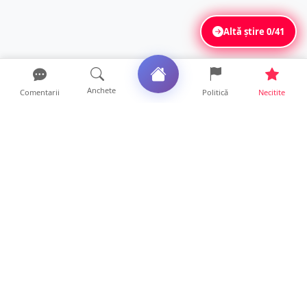
Altă știre
0/41
Anchete
Comentarii
Politică
Necitite
Ultimele articole
ANCHETĂ. Acuzații explozive la DGASPC
Satu Mare! Salarii uri...
18 ore • Anchete
FOTO/VIDEO. Accident cumplit! Impact
frontal între un TIR și...
16 ore • Locale
FOTO. Nebunie de arome în centrul