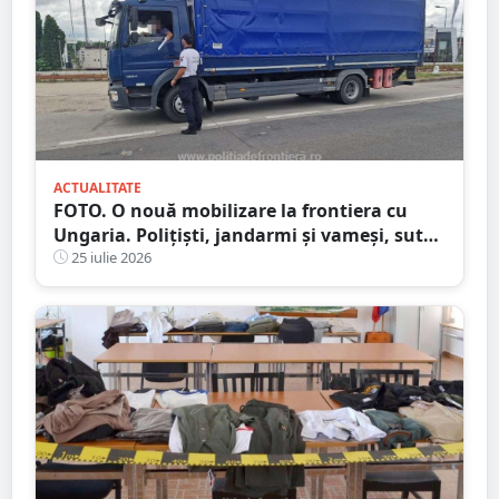
ACTUALITATE
FOTO. O nouă mobilizare la frontiera cu
Ungaria. Polițiști, jandarmi și vameși, sute
de persoane verificate
25 iulie 2026