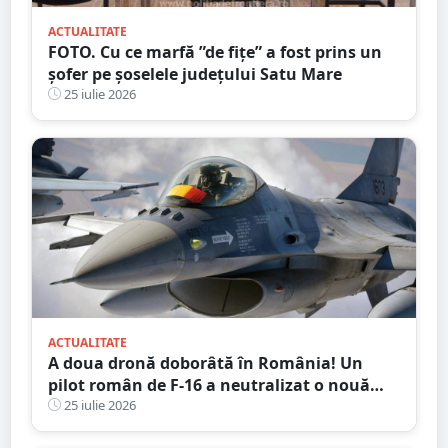
ACTUALITATE
FOTO. Cu ce marfă ”de fițe” a fost prins un
șofer pe șoselele județului Satu Mare
25 iulie 2026
ACTUALITATE
A doua dronă doborâtă în România! Un
pilot român de F-16 a neutralizat o nouă
țintă aeriană în apropierea Deltei Dunării
25 iulie 2026