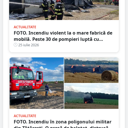
ACTUALITATE
FOTO. Incendiu violent la o mare fabrică de
mobilă. Peste 30 de pompieri luptă cu
flăcările, județul vecin
25 iulie 2026
ACTUALITATE
FOTO. Incendiu în zona poligonului militar
din Tătărești. O presă de balotat, distrusă