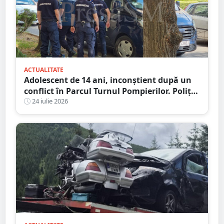
ACTUALITATE
Adolescent de 14 ani, inconștient după un
conflict în Parcul Turnul Pompierilor. Poliția
a deschis dosar penal
24 iulie 2026