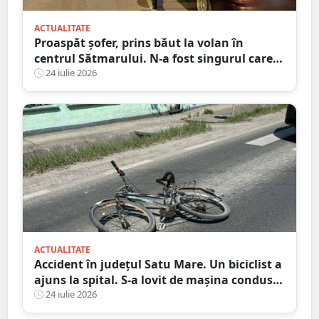
ACTUALITATE
Proaspăt șofer, prins băut la volan în
centrul Sătmarului. N-a fost singurul care a
călcat pe bec
24 iulie 2026
ACTUALITATE
Accident în județul Satu Mare. Un biciclist a
ajuns la spital. S-a lovit de mașina condusă
de un tânăr șofer
24 iulie 2026