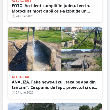
ACTUALITATE
FOTO. Accident cumplit în județul vecin.
Motocilist mort după ce s-a izbit de un
copac și un microbuz
24 iulie 2026
ACTUALITATE
ANALIZĂ. Fake news-ul cu „taxa pe apa din
fântâni”. Ce spune, de fapt, proiectul și de
unde a pornit dezinformarea
24 iulie 2026