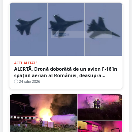
ACTUALITATE
ALERTĂ. Dronă doborâtă de un avion F-16 în
spațiul aerian al României, deasupra
județului Buzău
24 iulie 2026