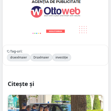
Tag-uri:
draexlmaier
Draxlmaier
investiție
Citește și