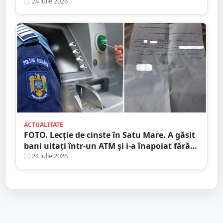
unde mâncați
24 iulie 2026
ACTUALITATE
FOTO. Lecție de cinste în Satu Mare. A găsit
bani uitați într-un ATM și i-a înapoiat fără
să stea pe gânduri
24 iulie 2026