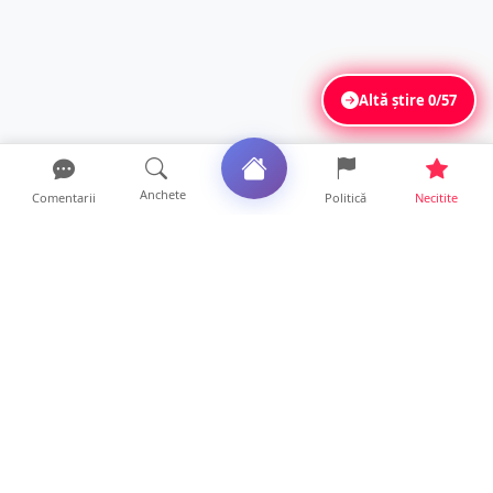
Altă știre
0/57
Anchete
Comentarii
Politică
Necitite
Ultimele articole
Profit pe seama neatenției șoferilor. Un site
din Ungaria vi...
14 ore • Life
Județul Satu Mare, codaș în regiune la
digitalizare. LISTA p...
14 ore • Locale