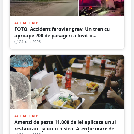
ACTUALITATE
FOTO. Accident feroviar grav. Un tren cu
aproape 200 de pasageri a lovit o
autocisternă, care a luat foc
24 iulie 2026
ACTUALITATE
Amenzi de peste 11.000 de lei aplicate unui
restaurant și unui bistro. Atenție mare de