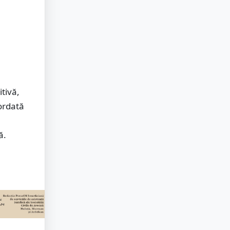
tivă,
cordată
ă.