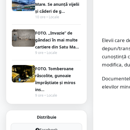
Mare. Se anunță vijelii
și căderi de g...
10 ore • Locale
FOTO. „Invazie” de
Elevii care 
gândaci în mai multe
cartiere din Satu Ma...
depun/transm
9 ore • Locale
cunoștință c
modifica, du
FOTO. Tomberoane
răscolite, gunoaie
Documentele 
împrăștiate și miros
elevilor mino
ins...
9 ore • Locale
Distribuie
Facebook