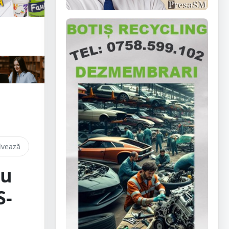
lvează
tu
S-