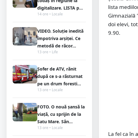
codaș în regiune la
lista mediil
digitalizare. LISTA p...
14 ore • Locale
Gimnazială "
doi elevi, t
VIDEO. Soluție inedită
9.90.
împotriva arșiței. Ce
metodă de răcor...
13 ore • Life
Șofer de ATV, rănit
după ce s-a răsturnat
pe un drum foresti...
13 ore • Locale
FOTO. O nouă șansă la
viață, cu sprijin de la
Satu Mare. Sân...
13 ore • Locale
La fel ca în