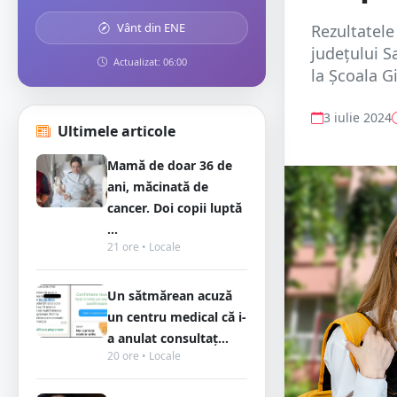
Vânt din ENE
Rezultatele
județului S
Actualizat: 06:00
la Școala G
3 iulie 2024
Ultimele articole
Mamă de doar 36 de
ani, măcinată de
cancer. Doi copii luptă
...
21 ore • Locale
Un sătmărean acuză
un centru medical că i-
a anulat consultaț...
20 ore • Locale