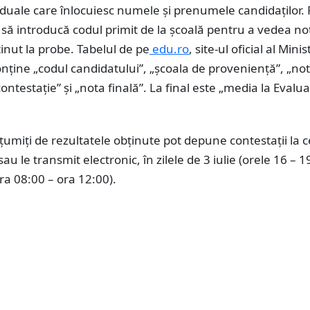
iduale care înlocuiesc numele şi prenumele candidaţilor. 
 să introducă codul primit de la școală pentru a vedea no
ținut la probe. Tabelul de pe
edu.ro
, site-ul oficial al Mini
onține „codul candidatului”, „școala de proveniență”, „not
contestație” și „nota finală”. La final este „media la Evalu
țumiți de rezultatele obținute pot depune contestații la 
 le transmit electronic, în zilele de 3 iulie (orele 16 – 19
ora 08:00 – ora 12:00).