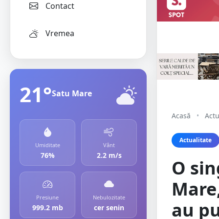
Contact
Vremea
21°
Satu Mare
Acasă
•
Actu
Actualitate
Umiditate
Vânt
76%
2.2 m/s
O sin
Mare,
Presiune
Nebulozitate
au pu
999.2 mb
cer senin