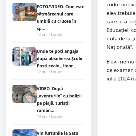
coduri indiv
FOTO/VIDEO. Cine este
elev trebuie
sătmăreanul care
care le-a ob
umblă cu crucea în
sp...
Educației, c
12 ore • Locale
nota de la „
Națională”.
Unde te poți angaja
după absolvirea Școlii
Elevii nemul
Postliceale „Henr...
de examen sau
12 ore • Locale
iulie 2024 (
VIDEO. După
„aventurile” cu bolizii
pe plajă, turiștii
român...
10 ore • Locale
Vin furtunile la Satu