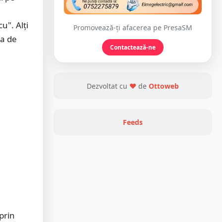
u". Alți
Promovează-ți afacerea pe PresaSM
ia de
Contactează-ne
Dezvoltat cu
❤
de
Ottoweb
Feeds
prin