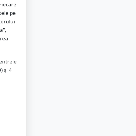
Fiecare
tele pe
sterului
a”,
area
centrele
) și 4