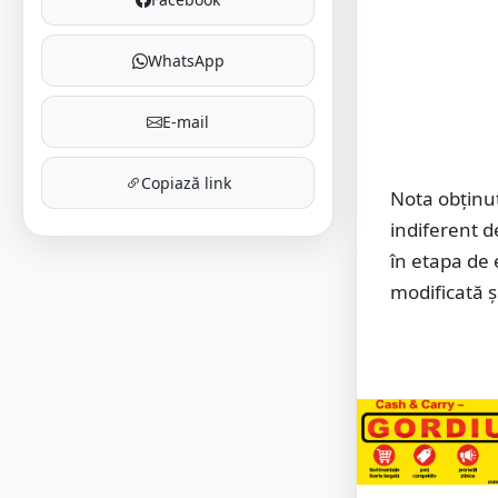
WhatsApp
E-mail
Copiază link
Nota obţinut
indiferent d
în etapa de 
modificată ş