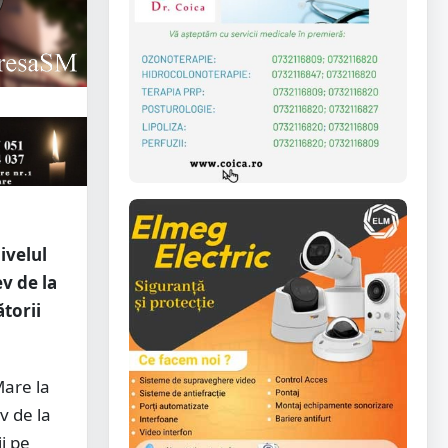
ivelul
ev de la
torii
Mare la
v de la
i pe