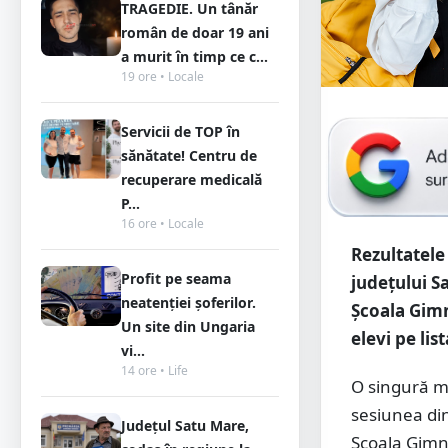
TRAGEDIE. Un tânăr
român de doar 19 ani
a murit în timp ce c...
19 ore • Locale
Servicii de TOP în
sănătate! Centru de
recuperare medicală
P...
16 ore • Locale
Rezultatele
Profit pe seama
județului S
neatenției șoferilor.
Școala Gimn
Un site din Ungaria
elevi pe lis
vi...
14 ore • Life
O singură me
sesiunea din
Județul Satu Mare,
Școala Gimn