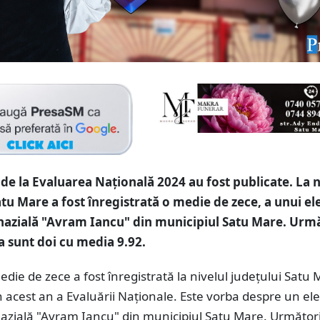
 de la Evaluarea Națională 2024 au fost publicate. La n
atu Mare a fost înregistrată o medie de zece, a unui el
azială "Avram Iancu" din municipiul Satu Mare. Urmă
ta sunt doi cu media 9.92.
die de zece a fost înregistrată la nivelul județului Satu 
 acest an a Evaluării Naționale. Este vorba despre un ele
azială "Avram Iancu" din municipiul Satu Mare. Următori