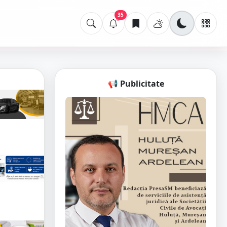
35
📢 Publicitate