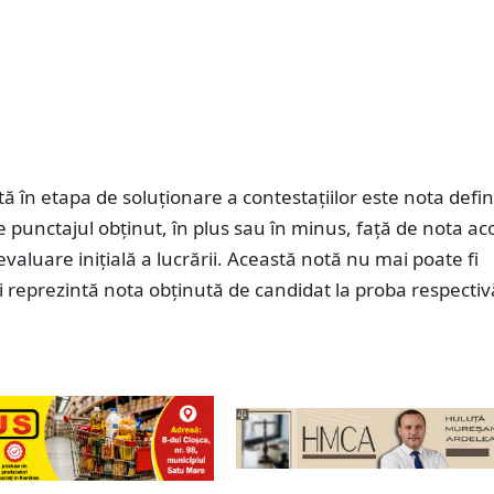
ă în etapa de soluţionare a contestaţiilor este nota defini
e punctajul obţinut, în plus sau în minus, faţă de nota a
evaluare iniţială a lucrării. Această notă nu mai poate fi
i reprezintă nota obţinută de candidat la proba respectiv