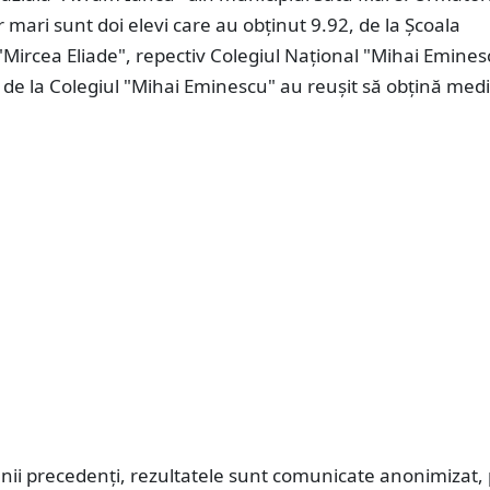
or mari sunt doi elevi care au obținut 9.92, de la Școala
Mircea Eliade", repectiv Colegiul Național "Mihai Eminesc
ot de la Colegiul "Mihai Eminescu" au reușit să obțină med
 anii precedenți, rezultatele sunt comunicate anonimizat, 