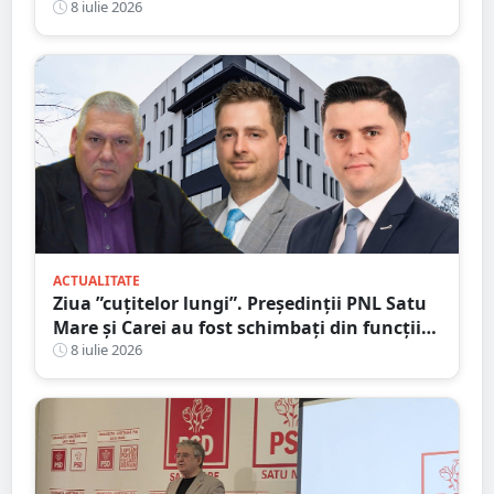
spre Auchan
8 iulie 2026
ACTUALITATE
Ziua ”cuțitelor lungi”. Președinții PNL Satu
Mare și Carei au fost schimbați din funcții
pentru ”abateri, trădări și dezinteres”
8 iulie 2026