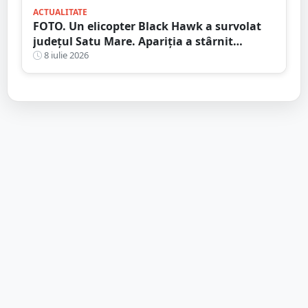
ACTUALITATE
FOTO. Un elicopter Black Hawk a survolat
județul Satu Mare. Apariția a stârnit
curiozitatea localnicilor
8 iulie 2026