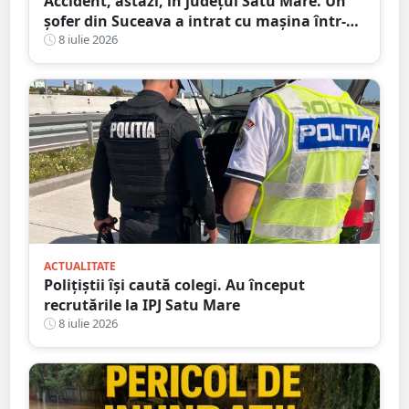
Accident, astăzi, în județul Satu Mare. Un
șofer din Suceava a intrat cu mașina într-
un stâlp
8 iulie 2026
ACTUALITATE
Polițiștii își caută colegi. Au început
recrutările la IPJ Satu Mare
8 iulie 2026