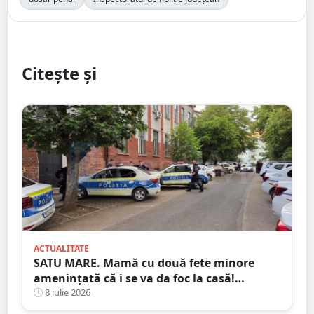
Citește și
ACTUALITATE
SATU MARE. Mamă cu două fete minore
amenințată că i se va da foc la casă!
Agresorul: ”Acum începe distracția”
8 iulie 2026