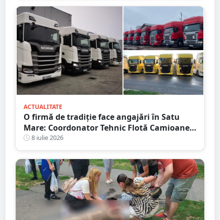
ACTUALITATE
O firmă de tradiție face angajări în Satu
Mare: Coordonator Tehnic Flotă Camioane,
Dispecer Transport Marfă Internațional,
8 iulie 2026
Contabil cu Experiență