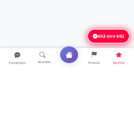
Altă știre
0/62
Anchete
Comentarii
Politică
Necitite
Ultimele articole
Mamă de doar 36 de ani, măcinată de
cancer. Doi copii luptă ...
21 ore • Locale
Un sătmărean acuză un centru medical că i-
a anulat consultaț...