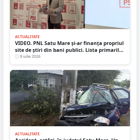
ACTUALITATE
VIDEO. PNL Satu Mare și-ar finanța propriul
site de știri din bani publici. Lista primarilor
liberali care au ”decartat”
8 iulie 2026
ACTUALITATE