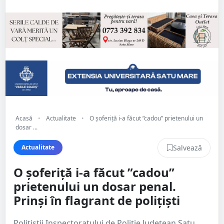
Acasă
•
Actualitate
•
O șoferiță i-a făcut ”cadou” prietenului un
dosar ...
Salvează
Actualitate
O șoferiță i-a făcut ”cadou”
prietenului un dosar penal.
Prinși în flagrant de polițiști
Polițiștii Inspectoratului de Poliție Județean Satu