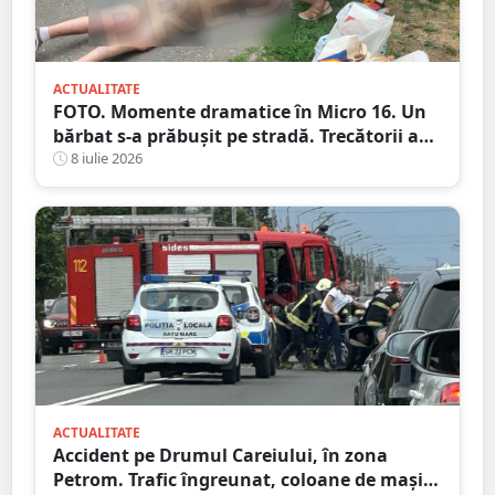
ACTUALITATE
FOTO. Momente dramatice în Micro 16. Un
bărbat s-a prăbușit pe stradă. Trecătorii au
intervenit imediat și i-au salvat viața
8 iulie 2026
ACTUALITATE
Accident pe Drumul Careiului, în zona
Petrom. Trafic îngreunat, coloane de mașini