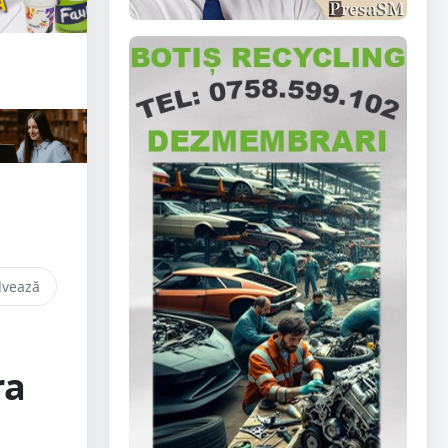
lvează
ra