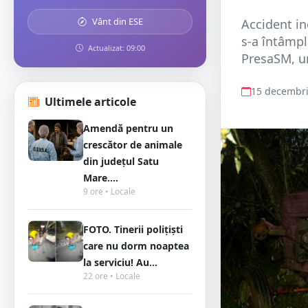
Vânt din ESE
Accident in
s-a întâmpl
Actualizat: 09:00
PresaSM, un
15 decembri
Ultimele articole
Amendă pentru un
crescător de animale
din județul Satu
Mare....
9 ore • Locale
FOTO. Tinerii polițiști
care nu dorm noaptea
la serviciu! Au...
22 ore • Locale