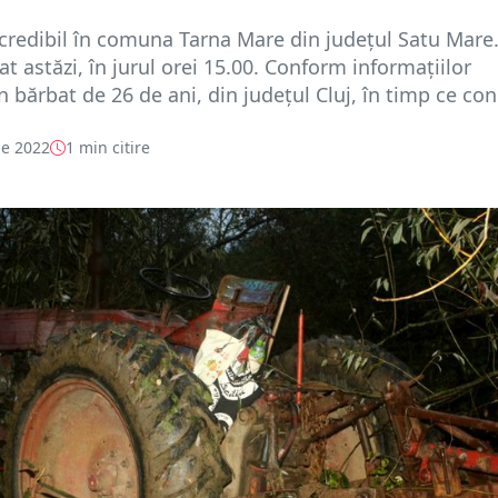
credibil în comuna Tarna Mare din județul Satu Mare.
at astăzi, în jurul orei 15.00. Conform informațiilor
 bărbat de 26 de ani, din județul Cluj, în timp ce con.
e 2022
1 min citire