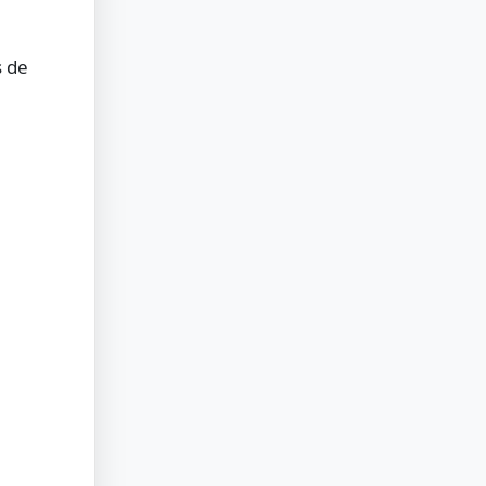
e
s de