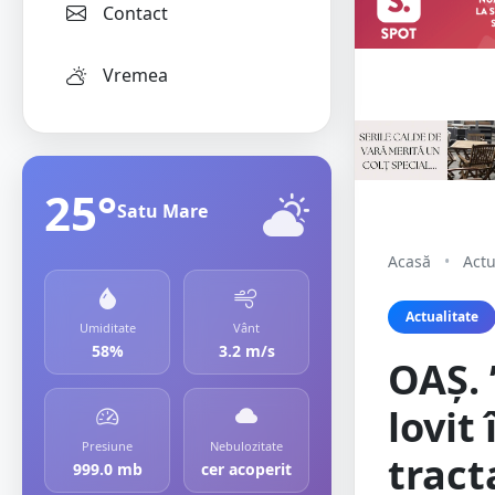
Contact
Vremea
25°
Satu Mare
Acasă
•
Actu
Actualitate
Umiditate
Vânt
58%
3.2 m/s
OAȘ. 
lovit
Presiune
Nebulozitate
tract
999.0 mb
cer acoperit