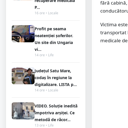
recuperare medicală
fără cabină, 
P...
conducătorul
16 ore • Locale
Victima este
Profit pe seama
transportat 
neatenției șoferilor.
medicale de 
Un site din Ungaria
vi...
14 ore • Life
Județul Satu Mare,
codaș în regiune la
digitalizare. LISTA p...
14 ore • Locale
VIDEO. Soluție inedită
împotriva arșiței. Ce
metodă de răcor...
13 ore • Life