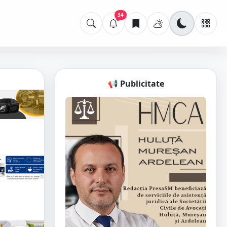
34
📢 Publicitate