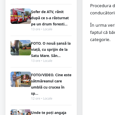
Procedura de
Șofer de ATV, rănit
conducătorii
după ce s-a răsturnat
pe un drum foresti...
În urma verif
13 ore • Locale
faptul că bă
categorie.
FOTO. O nouă șansă la
viață, cu sprijin de la
Satu Mare. Sân...
13 ore • Locale
FOTO/VIDEO. Cine este
sătmăreanul care
umblă cu crucea în
sp...
12 ore • Locale
Unde te poți angaja