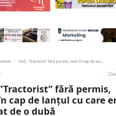
alitate
•
OAȘ. ”Tractorist” fără permis, lovit în cap de lan...
Sa
”Tractorist” fără permis,
 în cap de lanțul cu care e
at de o dubă