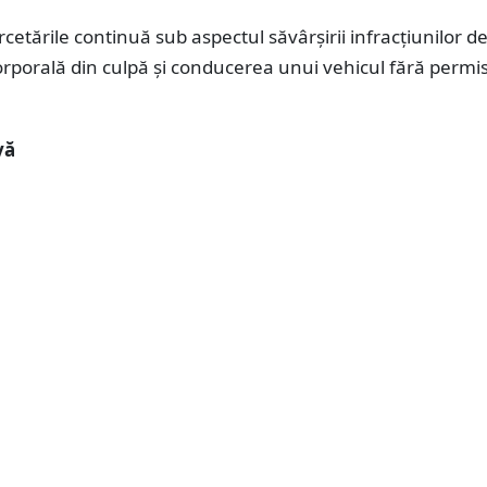
rcetările continuă sub aspectul săvârșirii infracțiunilor d
rporală din culpă și conducerea unui vehicul fără permi
vă