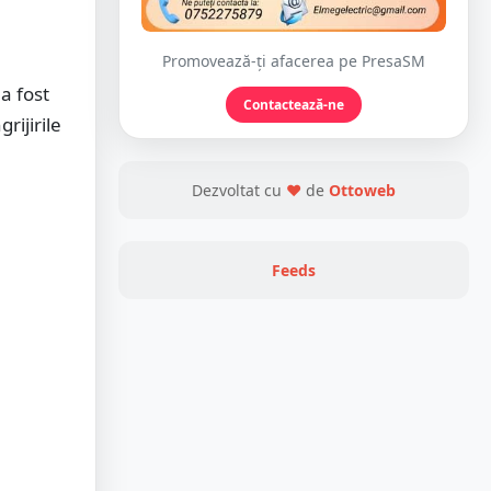
Promovează-ți afacerea pe PresaSM
a fost
Contactează-ne
rijirile
Dezvoltat cu
❤
de
Ottoweb
Feeds