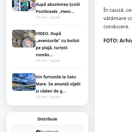
după absolvirea Școlii
În cauză, ce
Postliceale „Henr...
vătămare co
12 ore • Locale
conducere.
VIDEO. După
FOTO: Arhi
„aventurile” cu bolizii
pe plajă, turiștii
român...
10 ore • Locale
Vin furtunile la Satu
Mare. Se anunță vijelii
și căderi de g...
10 ore • Locale
Distribuie
Facebook