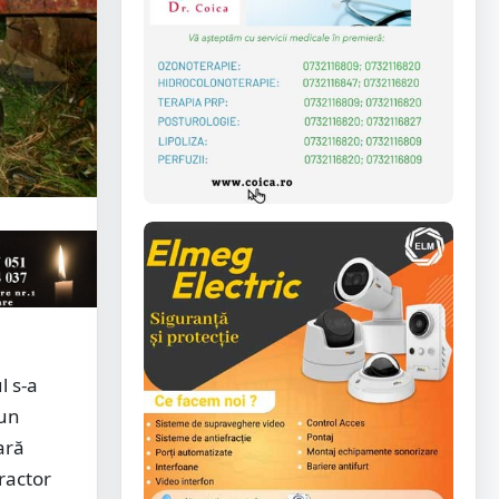
l s-a
 un
ară
tractor