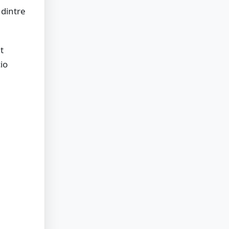
 dintre
t
io