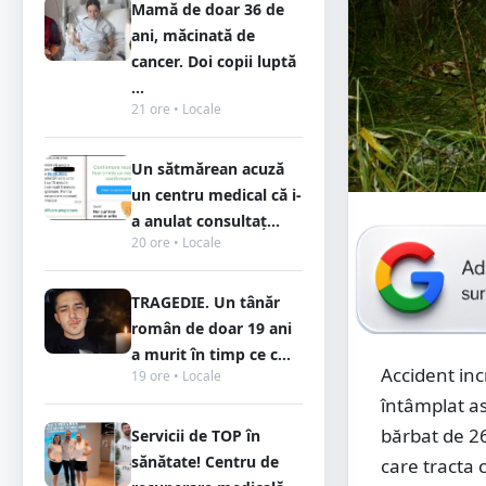
Mamă de doar 36 de
ani, măcinată de
cancer. Doi copii luptă
...
21 ore • Locale
Un sătmărean acuză
un centru medical că i-
a anulat consultaț...
20 ore • Locale
TRAGEDIE. Un tânăr
român de doar 19 ani
a murit în timp ce c...
Accident inc
19 ore • Locale
întâmplat as
bărbat de 26
Servicii de TOP în
sănătate! Centru de
care tracta 