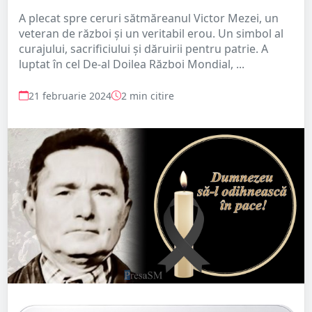
A plecat spre ceruri sătmăreanul Victor Mezei, un
veteran de război și un veritabil erou. Un simbol al
curajului, sacrificiului şi dăruirii pentru patrie. A
luptat în cel De-al Doilea Război Mondial, ...
21 februarie 2024
2 min citire