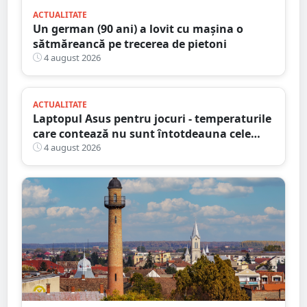
ACTUALITATE
Un german (90 ani) a lovit cu mașina o
sătmăreancă pe trecerea de pietoni
4 august 2026
ACTUALITATE
Laptopul Asus pentru jocuri - temperaturile
care contează nu sunt întotdeauna cele
mai mari
4 august 2026