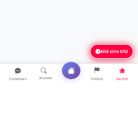
Altă știre
0/52
Anchete
Comentarii
Politică
Necitite
Ultimele articole
O covrigărie și o cantină din Satu Mare,
amendate. Ce s-a gă...
9 ore • Locale