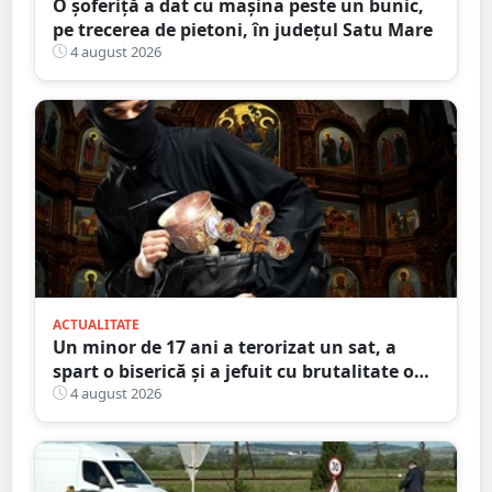
O șoferiță a dat cu mașina peste un bunic,
pe trecerea de pietoni, în județul Satu Mare
4 august 2026
ACTUALITATE
Un minor de 17 ani a terorizat un sat, a
spart o biserică și a jefuit cu brutalitate o
bătrână de 80 de ani
4 august 2026