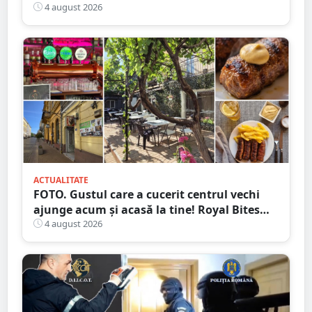
cumplit în județul vecin
4 august 2026
ACTUALITATE
FOTO. Gustul care a cucerit centrul vechi
ajunge acum și acasă la tine! Royal Bites
(fosta Zahana) livrează la domiciliu
4 august 2026