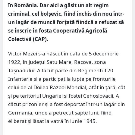
în România. Dar aici a găsit un alt regim
criminal, cel bolșevic, fiind închis din nou într-
un lagăr de muncă forțată fiindcă a refuzat să
se înscrie în fosta Cooperativă Agricolă
Colectivă (CAP).
Victor Mezei s-a născut în data de 5 decembrie
1922, în judeţul Satu Mare, Racova, zona
Tășnadului. A făcut parte din Regimentul 20
Infanterie şi a participat la lupte pe fronturile
celui de-al Doilea Război Mondial, atât în ţară, cât
şi pe teritoriul Ungariei şi fostei Cehoslovacii. A
căzut prizonier şi a fost deportat într-un lagăr din
Germania, unde a petrecut şapte luni, fiind
eliberat şi lăsat la vatră în iunie 1945.