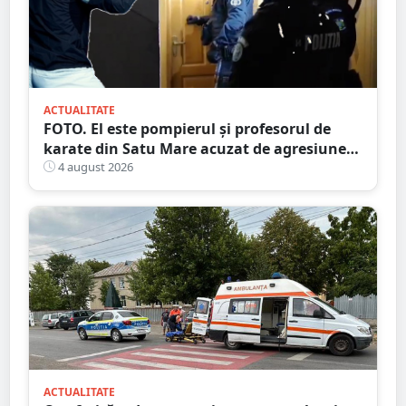
ACTUALITATE
FOTO. El este pompierul și profesorul de
karate din Satu Mare acuzat de agresiune
intimă asupra unui minor
4 august 2026
ACTUALITATE