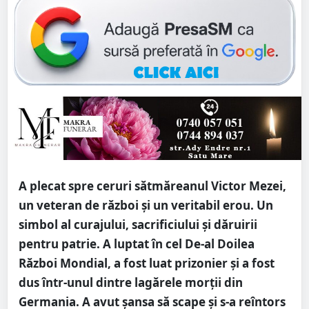
A plecat spre ceruri sătmăreanul Victor Mezei,
un veteran de război și un veritabil erou. Un
simbol al curajului, sacrificiului şi dăruirii
pentru patrie. A luptat în cel De-al Doilea
Război Mondial, a fost luat prizonier și a fost
dus într-unul dintre lagărele morții din
Germania. A avut șansa să scape și s-a reîntors