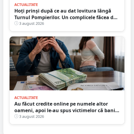
ACTUALITATE
Hoți prinși după ce au dat lovitura lângă
Turnul Pompierilor. Un complicele făcea de
pază
3 august 2026
ACTUALITATE
Au făcut credite online pe numele altor
oameni, apoi le-au spus victimelor că banii
sunt din... moștenire
3 august 2026