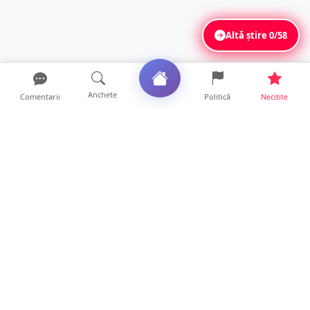
Altă știre
0/58
Anchete
Comentarii
Politică
Necitite
Ultimele articole
FOTO/VIDEO. Accident cumplit! Impact
frontal între un TIR și...
16 ore • Locale
FOTO. Nebunie de arome în centrul
Sătmarului! Nazar Kebab Ho...
15 ore • Locale