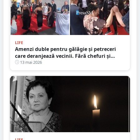
LIFE
Amenzi duble pentru gălăgie și petreceri
care deranjează vecinii. Fără chefuri și
party-uri în curtea blocurilor
13 mai 2026
LIFE