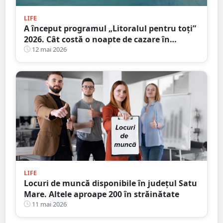
LIFE
A început programul „Litoralul pentru toţi”
2026. Cât costă o noapte de cazare în
principalele stațiuni de la Marea Neagră
12 mai 2026
LIFE
Locuri de muncă disponibile în județul Satu
Mare. Altele aproape 200 în străinătate
11 mai 2026