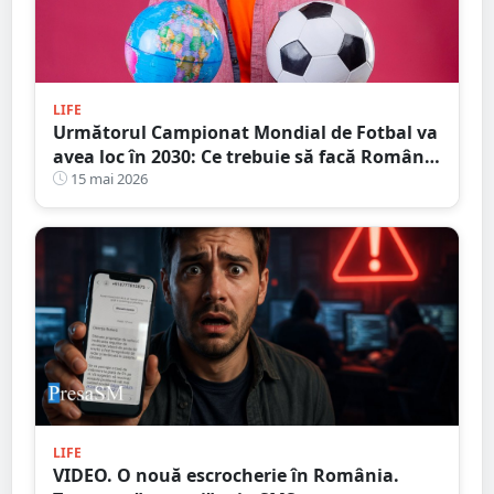
LIFE
Următorul Campionat Mondial de Fotbal va
avea loc în 2030: Ce trebuie să facă România
de acum?
15 mai 2026
LIFE
VIDEO. O nouă escrocherie în România.