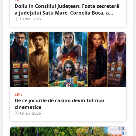
Doliu în Consiliul Județean: Fosta secretară
a județului Satu Mare, Cornelia Bota, a
încetat din viață
13 mai 2026
LIFE
De ce jocurile de casino devin tot mai
cinematice
13 mai 2026