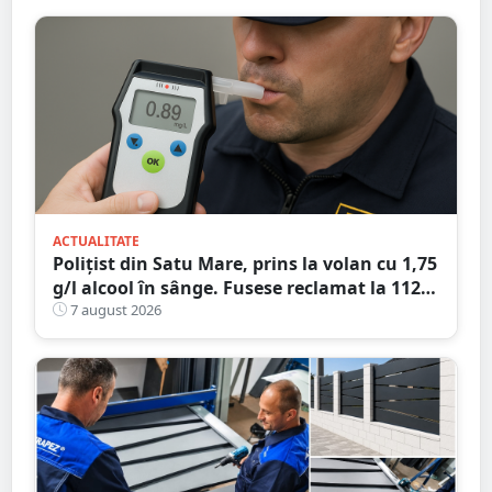
ACTUALITATE
Polițist din Satu Mare, prins la volan cu 1,75
g/l alcool în sânge. Fusese reclamat la 112
că circula pe contrasens
7 august 2026