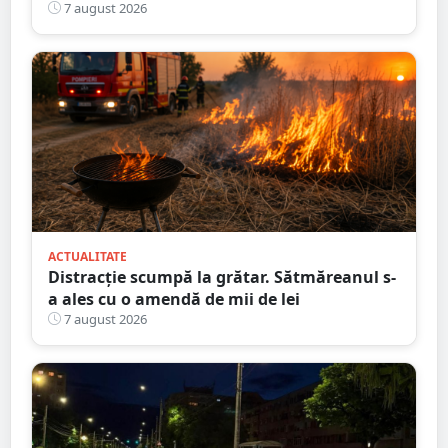
nouă întârziere. Fără explicații clare
7 august 2026
ACTUALITATE
Distracție scumpă la grătar. Sătmăreanul s-
a ales cu o amendă de mii de lei
7 august 2026