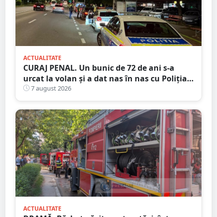
ACTUALITATE
CURAJ PENAL. Un bunic de 72 de ani s-a
urcat la volan și a dat nas în nas cu Poliția
Satu Mare
7 august 2026
ACTUALITATE