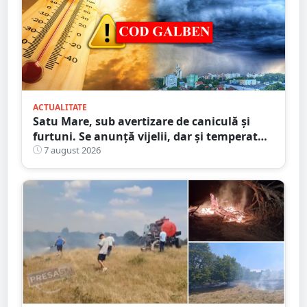
ACTUALITATE
Satu Mare, sub avertizare de caniculă și
furtuni. Se anunță vijelii, dar și temperaturi
ridicate. Avertizarea ANM
7 august 2026