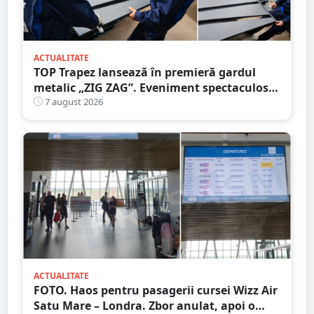
ACTUALITATE
TOP Trapez lansează în premieră gardul
metalic „ZIG ZAG”. Eveniment spectaculos
în Grădina Romei
7 august 2026
ACTUALITATE
FOTO. Haos pentru pasagerii cursei Wizz Air
Satu Mare – Londra. Zbor anulat, apoi o