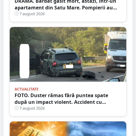
DRAMĂ. Bărbat găsit mort, astăzi, într-un
apartament din Satu Mare. Pompierii au
spart ușa
7 august 2026
ACTUALITATE
FOTO. Duster rămas fără puntea spate
după un impact violent. Accident cu
implicarea unei mașini din Satu Mare
7 august 2026