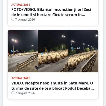
ACTUALITATE
FOTO/VIDEO. Bilanțul inconștienților! Zeci
de incendii și hectare făcute scrum în
județul Satu Mare
7 august 2026
ACTUALITATE
VIDEO. Noapte neobișnuită în Satu Mare. O
turmă de sute de oi a blocat Podul Decebal.
Gest de apreciat al ciobanului
7 august 2026