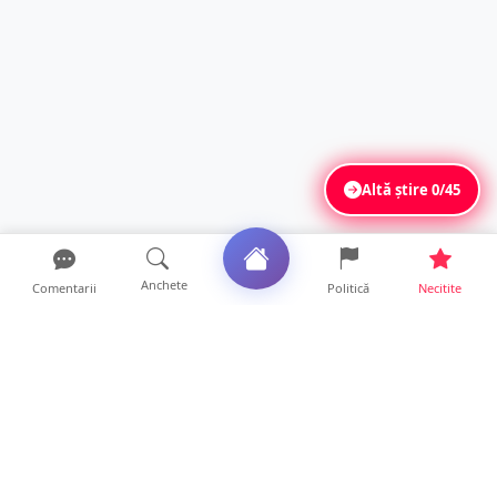
Altă știre
0/45
Anchete
Comentarii
Politică
Necitite
Ultimele articole
Se extinde unul dintre cele mai cunoscute
lanțuri locale din...
12 ore • Locale