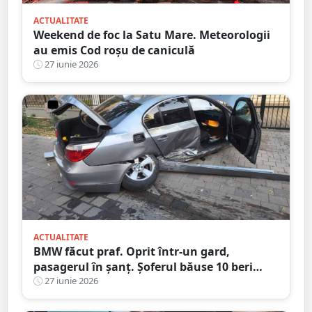
ACTUALITATE
Weekend de foc la Satu Mare. Meteorologii
au emis Cod roșu de caniculă
27 iunie 2026
ACTUALITATE
BMW făcut praf. Oprit într-un gard,
pasagerul în șanț. Șoferul băuse 10 beri
înainte să urce la volan
27 iunie 2026