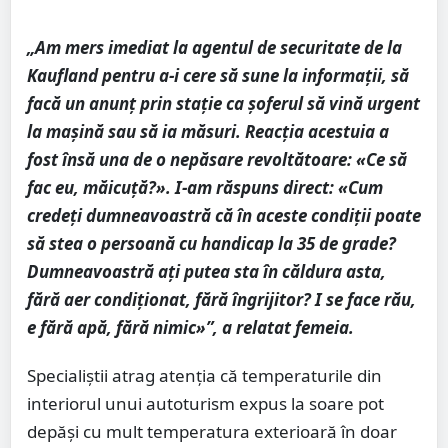
„Am mers imediat la agentul de securitate de la
Kaufland pentru a-i cere să sune la informații, să
facă un anunț prin stație ca șoferul să vină urgent
la mașină sau să ia măsuri. Reacția acestuia a
fost însă una de o nepăsare revoltătoare: «Ce să
fac eu, măicuță?». I-am răspuns direct: «Cum
credeți dumneavoastră că în aceste condiții poate
să stea o persoană cu handicap la 35 de grade?
Dumneavoastră ați putea sta în căldura asta,
fără aer condiționat, fără îngrijitor? I se face rău,
e fără apă, fără nimic»”, a relatat femeia.
Specialiștii atrag atenția că temperaturile din
interiorul unui autoturism expus la soare pot
depăși cu mult temperatura exterioară în doar