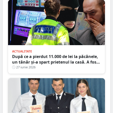
ACTUALITATE
După ce a pierdut 11.000 de lei la păcănele,
un tânăr și-a spart prietenul la casă. A fost
condamnat, dar a plecat acasă
27 iunie 2026