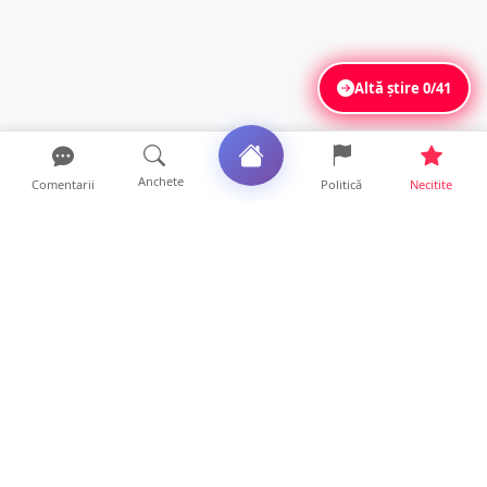
Altă știre
0/41
Anchete
Comentarii
Politică
Necitite
Ultimele articole
ANCHETĂ. Acuzații explozive la DGASPC
Satu Mare! Salarii uri...
18 ore • Anchete
FOTO/VIDEO. Accident cumplit! Impact
frontal între un TIR și...
16 ore • Locale