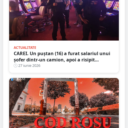
ACTUALITATE
CAREI. Un puștan (16) a furat salariul unui
șofer dintr-un camion, apoi a risipit
aproape toți banii la păcănele
27 iunie 2026