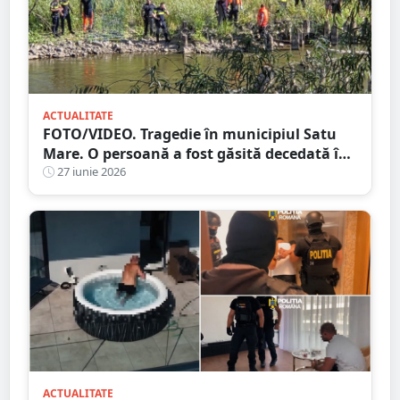
ACTUALITATE
FOTO/VIDEO. Tragedie în municipiul Satu
Mare. O persoană a fost găsită decedată în
râul Someș, sub Podul Decebal
27 iunie 2026
ACTUALITATE