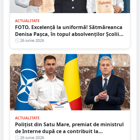
ACTUALITATE
FOTO. Excelență la uniformă! Sătmăreanca
Denisa Pașca, în topul absolvenților Școlii
de Agenți de Poliție
26 iunie 2026
ACTUALITATE
Polițist din Satu Mare, premiat de ministrul
de Interne după ce a contribuit la
destructurarea unei rețele de contrabandă
26 iunie 2026