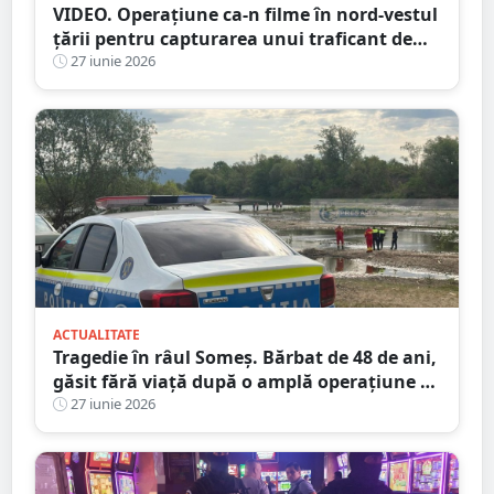
VIDEO. Operațiune ca-n filme în nord-vestul
țării pentru capturarea unui traficant de
droguri
27 iunie 2026
ACTUALITATE
Tragedie în râul Someș. Bărbat de 48 de ani,
găsit fără viață după o amplă operațiune de
căutare cu scafandri și bărci de intervenție
27 iunie 2026