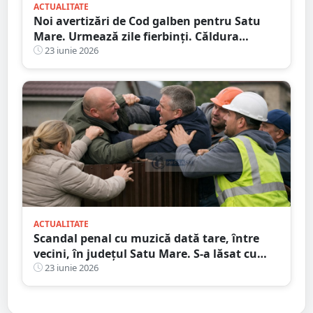
ACTUALITATE
Noi avertizări de Cod galben pentru Satu
Mare. Urmează zile fierbinți. Căldura
sufocantă pune stăpânire pe județ
23 iunie 2026
ACTUALITATE
Scandal penal cu muzică dată tare, între
vecini, în județul Satu Mare. S-a lăsat cu
pumni
23 iunie 2026