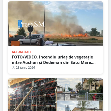
ACTUALITATE
FOTO/VIDEO. Incendiu uriaș de vegetație
între Auchan și Dedeman din Satu Mare.
Flăcările amenință complexul comercial
23 iunie 2026