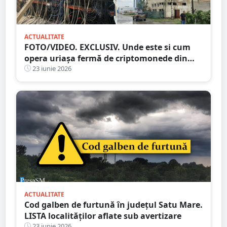
ACTUALITATE
FOTO/VIDEO. EXCLUSIV. Unde este si cum
opera uriașa fermă de criptomonede din
Satu Mare
23 iunie 2026
ACTUALITATE
Cod galben de furtună în județul Satu Mare.
LISTA localităților aflate sub avertizare
23 iunie 2026