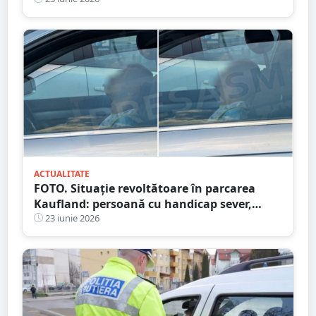
ACTUALITATE
FOTO. Situație revoltătoare în parcarea
Kaufland: persoană cu handicap sever,
lăsată singură într-o mașină încinsă la 35
23 iunie 2026
de grade