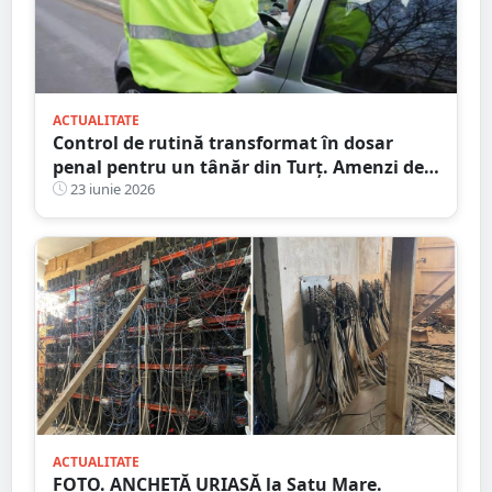
ACTUALITATE
Control de rutină transformat în dosar
penal pentru un tânăr din Turț. Amenzi de
mii de lei date de polițiștii sătmăreni
23 iunie 2026
ACTUALITATE
FOTO. ANCHETĂ URIAȘĂ la Satu Mare.