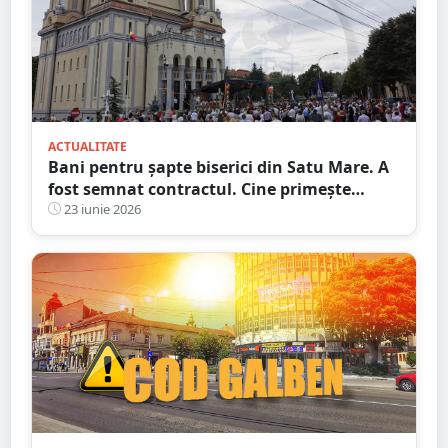
ACTUALITATE
Bani pentru șapte biserici din Satu Mare. A
fost semnat contractul. Cine primește
fonduri de la bugetul de stat
23 iunie 2026