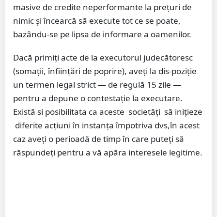
masive de credite neperformante la prețuri de
nimic și încearcă să execute tot ce se poate,
bazându-se pe lipsa de informare a oamenilor.
Dacă primiți acte de la executorul judecătoresc
(somații, înființări de poprire), aveți la dis-poziție
un termen legal strict — de regulă 15 zile —
pentru a depune o contestație la executare.
Există si posibilitata ca aceste societăți să inițieze
diferite acțiuni în instanța împotriva dvs,în acest
caz aveți o perioadă de timp în care puteți să
răspundeți pentru a vă apăra interesele legitime.