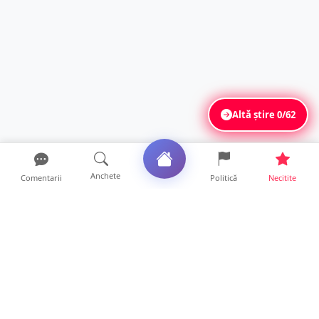
Altă știre
0/62
Anchete
Comentarii
Politică
Necitite
Ultimele articole
FOTO. Haos pentru pasagerii cursei Wizz Air
Satu Mare – Lond...
13 ore • Locale