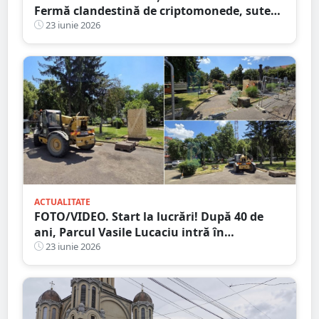
Fermă clandestină de criptomonede, sute
de echipamente de minare au fost
23 iunie 2026
descoperite
ACTUALITATE
FOTO/VIDEO. Start la lucrări! După 40 de
ani, Parcul Vasile Lucaciu intră în
modernizare: bănci smart, LED-uri și zone
23 iunie 2026
pentru seniori