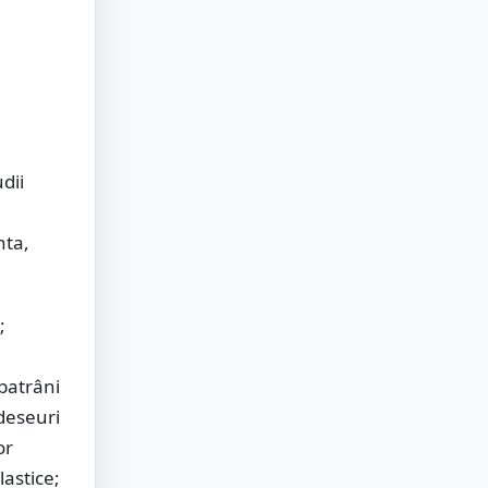
dii
nta,
;
 batrâni
 deseuri
or
lastice;