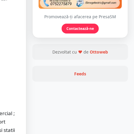
Promovează-ți afacerea pe PresaSM
Contactează-ne
Dezvoltat cu
❤
de
Ottoweb
Feeds
rcial ;
ort
 statii