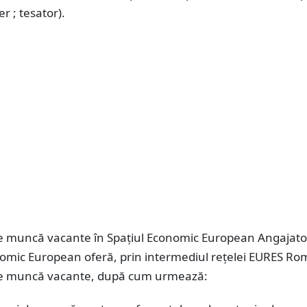
er ; tesator).
de muncă vacante în Spațiul Economic European Angajator
nomic European oferă, prin intermediul rețelei EURES Ro
de muncă vacante, după cum urmează: