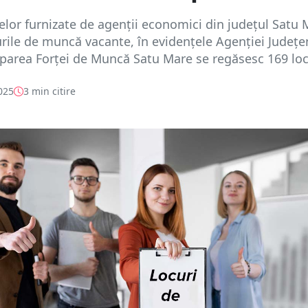
telor furnizate de agenții economici din județul Satu
urile de muncă vacante, în evidențele Agenției Județe
area Forței de Muncă Satu Mare se regăsesc 169 locu
025
3 min citire