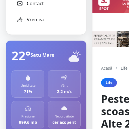
Contact
Vremea
22°
Satu Mare
Acasă
•
Life
Life
Umiditate
Vânt
71%
2.2 m/s
Peste
scoas
Presiune
Nebulozitate
Alte 
999.6 mb
cer acoperit