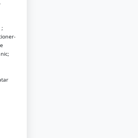
r
 ;
tioner-
de
nic;
atar