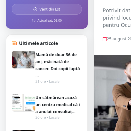
Vânt din Est
Potrivit da
privind loc
Actualizat: 08:00
pentru Ocup
25 august 2
Ultimele articole
Mamă de doar 36 de
ani, măcinată de
cancer. Doi copii luptă
...
21 ore • Locale
Un sătmărean acuză
un centru medical că i-
a anulat consultaț...
20 ore • Locale