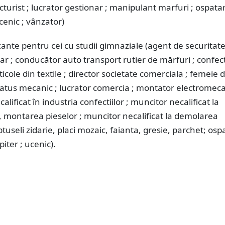
facturist ; lucrator gestionar ; manipulant marfuri ; ospata
ucenic ; vânzator)
cante pentru cei cu studii gimnaziale (agent de securitate
ar ; conducător auto transport rutier de mărfuri ; confec
icole din textile ; director societate comerciala ; femeie 
acatus mecanic ; lucrator comercia ; montator electromeca
lificat în industria confectiilor ; muncitor necalificat la
 montarea pieselor ; muncitor necalificat la demolarea
aptuseli zidarie, placi mozaic, faianta, gresie, parchet; osp
piter ; ucenic).