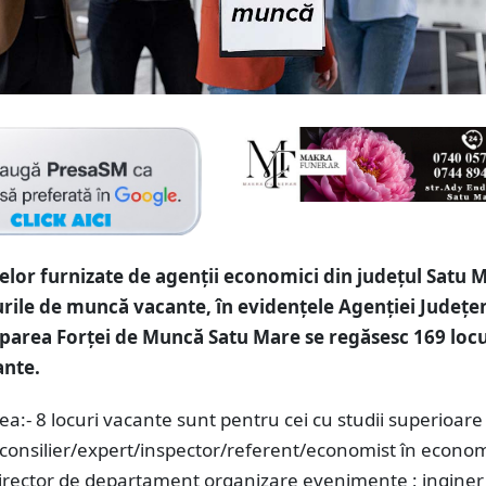
telor furnizate de agenții economici din județul Satu 
urile de muncă vacante, în evidențele Agenției Județe
area Forței de Muncă Satu Mare se regăsesc 169 locu
nte.
ea:- 8 locuri vacante sunt pentru cei cu studii superioare
 consilier/expert/inspector/referent/economist în econo
director de departament organizare evenimente ; inginer 