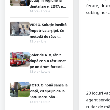
codaș în regiune la
ferate, drum
digitalizare. LISTA p...
14 ore • Locale
subinginer 
VIDEO. Soluție inedită
împotriva arșiței. Ce
metodă de răcor...
13 ore • Life
Șofer de ATV, rănit
după ce s-a răsturnat
pe un drum foresti...
13 ore • Locale
FOTO. O nouă șansă la
viață, cu sprijin de la
20 locuri vac
Satu Mare. Sân...
agent servic
13 ore • Locale
rutier de măr