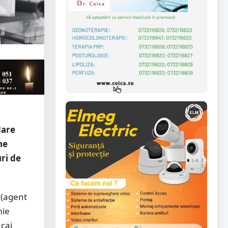
Mare
ne
ri de
 (agent
mie
cai