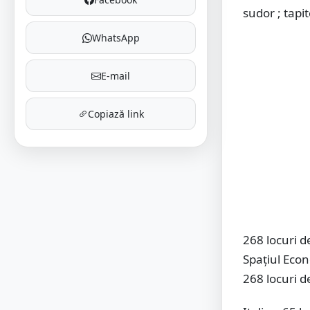
sudor ; tapit
WhatsApp
E-mail
Copiază link
268 locuri 
Spațiul Eco
268 locuri 