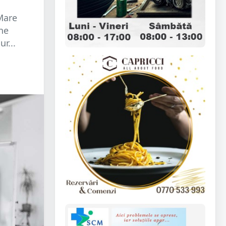
 Mare
ne
r...