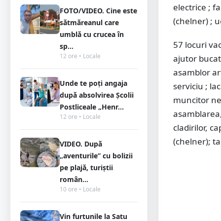
electrice ; 
FOTO/VIDEO. Cine este
(chelner) ; 
sătmăreanul care
umblă cu crucea în
57 locuri va
sp...
12 ore • Locale
ajutor bucat
asamblor art
Unde te poți angaja
serviciu ; l
după absolvirea Școlii
muncitor neca
Postliceale „Henr...
asamblarea,
12 ore • Locale
cladirilor, c
(chelner); ta
VIDEO. După
„aventurile” cu bolizii
pe plajă, turiștii
român...
10 ore • Locale
Vin furtunile la Satu