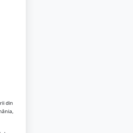
ii din
mânia,