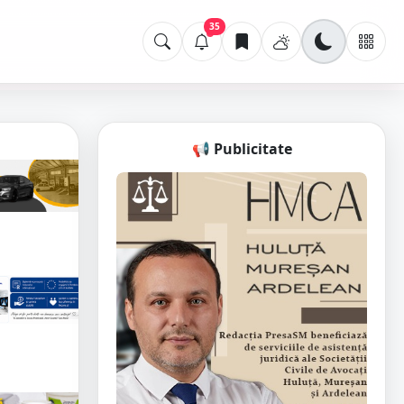
35
📢 Publicitate