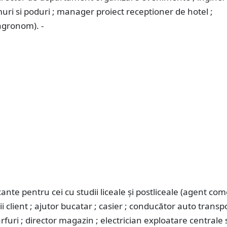
uri si poduri ; manager proiect receptioner de hotel ;
agronom). -
ante pentru cei cu studii liceale și postliceale (agent come
ii client ; ajutor bucatar ; casier ; conducător auto transp
furi ; director magazin ; electrician exploatare centrale si