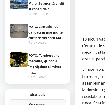
Mare. Se anunță vijelii
și căderi de g...
10 ore • Locale
FOTO. „Invazie” de
gândaci în mai multe
cartiere din Satu Ma...
13 locuri va
9 ore • Locale
(femeie de s
necalificat l
FOTO. Tomberoane
gresie, parc
răscolite, gunoaie
împrăștiate și miros
71 locuri de
ins...
barman ; con
9 ore • Locale
asamblor arti
la domiciliu 
Distribuie
reciclabile 
necalificat 
Facebook