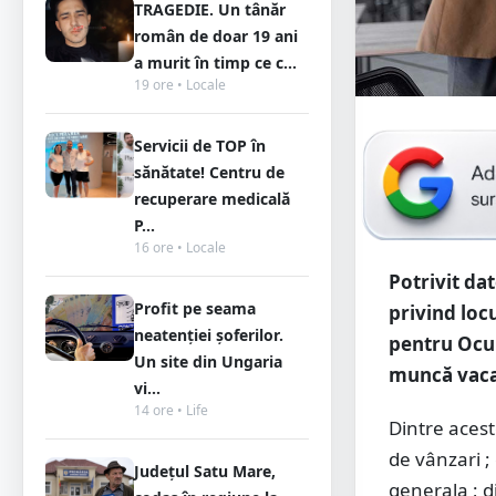
TRAGEDIE. Un tânăr
român de doar 19 ani
a murit în timp ce c...
19 ore • Locale
Servicii de TOP în
sănătate! Centru de
recuperare medicală
P...
16 ore • Locale
Potrivit da
Profit pe seama
privind loc
neatenției șoferilor.
pentru Ocup
Un site din Ungaria
muncă vaca
vi...
14 ore • Life
Dintre acest
de vânzari ;
Județul Satu Mare,
generala ; 