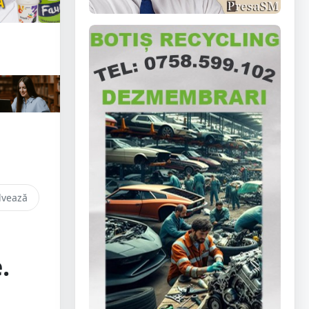
lvează
.