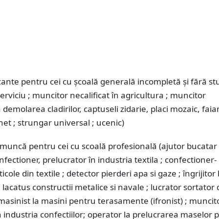
cante pentru cei cu școală generală incompletă și fără stu
erviciu ; muncitor necalificat în agricultura ; muncitor
a demolarea cladirilor, captuseli zidarie, placi mozaic, faia
het ; strungar universal ; ucenic)
 muncă pentru cei cu scoală profesională (ajutor bucatar 
fectioner, prelucrator în industria textila ; confectioner-
cole din textile ; detector pierderi apa si gaze ; îngrijitor
; lacatus constructii metalice si navale ; lucrator sortator
; masinist la masini pentru terasamente (ifronist) ; muncit
în industria confectiilor; operator la prelucrarea maselor p