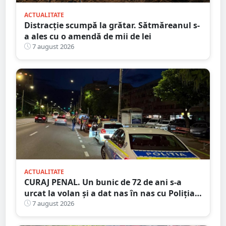
ACTUALITATE
Distracție scumpă la grătar. Sătmăreanul s-
a ales cu o amendă de mii de lei
7 august 2026
ACTUALITATE
CURAJ PENAL. Un bunic de 72 de ani s-a
urcat la volan și a dat nas în nas cu Poliția
Satu Mare
7 august 2026