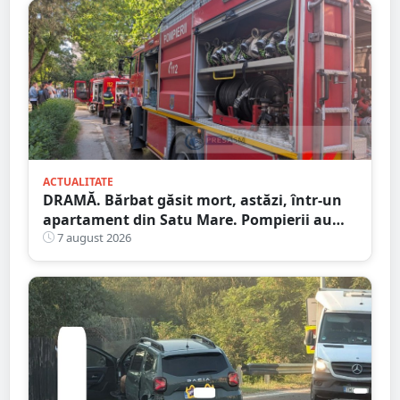
ACTUALITATE
DRAMĂ. Bărbat găsit mort, astăzi, într-un
apartament din Satu Mare. Pompierii au
spart ușa
7 august 2026