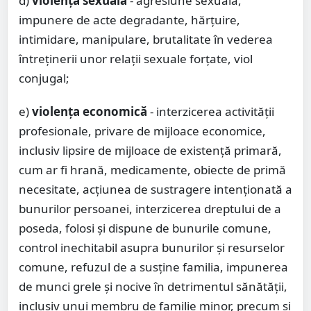
d)
violenţa sexuală
- agresiune sexuală,
impunere de acte degradante, hărţuire,
intimidare, manipulare, brutalitate în vederea
întreţinerii unor relaţii sexuale forţate, viol
conjugal;
e)
violenţa economică
- interzicerea activităţii
profesionale, privare de mijloace economice,
inclusiv lipsire de mijloace de existenţă primară,
cum ar fi hrană, medicamente, obiecte de primă
necesitate, acţiunea de sustragere intenţionată a
bunurilor persoanei, interzicerea dreptului de a
poseda, folosi şi dispune de bunurile comune,
control inechitabil asupra bunurilor şi resurselor
comune, refuzul de a susţine familia, impunerea
de munci grele şi nocive în detrimentul sănătăţii,
inclusiv unui membru de familie minor, precum şi