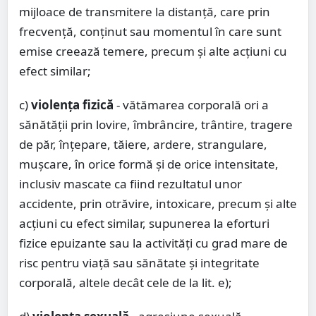
mijloace de transmitere la distanţă, care prin
frecvenţă, conţinut sau momentul în care sunt
emise creează temere, precum şi alte acţiuni cu
efect similar;
c)
violenţa fizică
- vătămarea corporală ori a
sănătăţii prin lovire, îmbrâncire, trântire, tragere
de păr, înţepare, tăiere, ardere, strangulare,
muşcare, în orice formă şi de orice intensitate,
inclusiv mascate ca fiind rezultatul unor
accidente, prin otrăvire, intoxicare, precum şi alte
acţiuni cu efect similar, supunerea la eforturi
fizice epuizante sau la activităţi cu grad mare de
risc pentru viaţă sau sănătate şi integritate
corporală, altele decât cele de la lit. e);