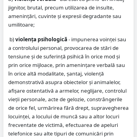
jignitor, brutal, precum utilizarea de insulte,
ameninţări, cuvinte şi expresii degradante sau
umilitoare;
b)
violenţa psihologică
- impunerea voinţei sau
a controlului personal, provocarea de stări de
tensiune şi de suferinţă psihică în orice mod şi
prin orice mijloace, prin ameninţare verbală sau
în orice altă modalitate, şantaj, violenţă
demonstrativă asupra obiectelor şi animalelor,
afişare ostentativă a armelor, neglijare, controlul
vieţii personale, acte de gelozie, constrângerile
de orice fel, urmărirea fără drept, supravegherea
locuinţei, a locului de muncă sau a altor locuri
frecventate de victimă, efectuarea de apeluri
telefonice sau alte tipuri de comunicări prin