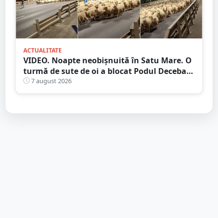
ACTUALITATE
VIDEO. Noapte neobișnuită în Satu Mare. O
turmă de sute de oi a blocat Podul Decebal.
Gest de apreciat al ciobanului
7 august 2026