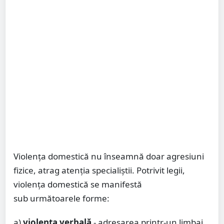
Violența domestică nu înseamnă doar agresiuni
fizice, atrag atenția specialiștii. Potrivit legii,
violenţa domestică se manifestă
sub următoarele forme:
a)
violenţa verbală
- adresarea printr-un limbaj