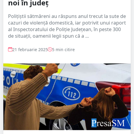
noi în județ
Polițiștii sătmăreni au răspuns anul trecut la sute de
cazuri de violență domestică, iar potrivit unui raport
al Inspectoratului de Poliție Județean, în peste 300
de situații, oamenii legii spun că a ...
21 februarie 2025
5 min citire