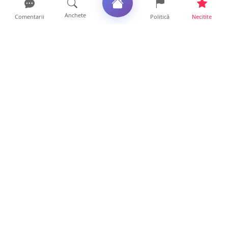
Anchete
Comentarii
Politică
Necitite
Ultimele articole
Accident cu trei victime în județul Satu
Mare. O mașină a aj...
21 ore • Locale
FOTO. Poliția explică modul în care s-a
produs accidentul di...
19 ore • Locale
SCANDAL lângă un club din Satu Mare! Un
tânăr a fost făcut K...
19 ore • Locale
FOTO. Accident în sensul giratoriu din Micro