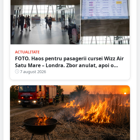
ACTUALITATE
FOTO. Haos pentru pasagerii cursei Wizz Air
Satu Mare – Londra. Zbor anulat, apoi o
nouă întârziere. Fără explicații clare
7 august 2026