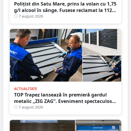
Polițist din Satu Mare, prins la volan cu 1,75
g/l alcool în sânge. Fusese reclamat la 112
că circula pe contrasens
7 august 2026
ACTUALITATE
TOP Trapez lansează în premieră gardul
metalic „ZIG ZAG”. Eveniment spectaculos
în Grădina Romei
7 august 2026