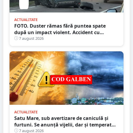
ACTUALITATE
FOTO. Duster rămas fără puntea spate
după un impact violent. Accident cu
implicarea unei mașini din Satu Mare
7 august 2026
ACTUALITATE
Satu Mare, sub avertizare de caniculă și
furtuni. Se anunță vijelii, dar și temperaturi
ridicate. Avertizarea ANM
7 august 2026