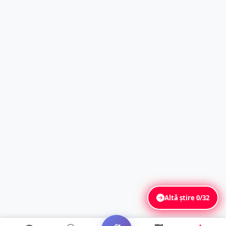
Altă știre
0/32