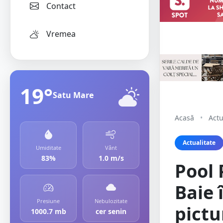
Contact
Vremea
19°
Satu Mare
Acasă
•
Actu
Actualitate
Umiditate
Vânt
83%
1.0 m/s
Pool 
Baie î
Presiune
Nebulozitate
pictu
1000.7 mb
cer senin