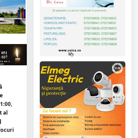
ă
de
1:00,
 al
J
focuri