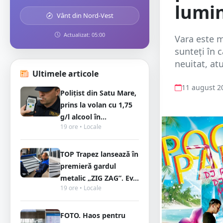
lumin
Vânt din Nord-Vest
Actualizat: 05:00
Vara este m
sunteți în 
neuitat, at
Ultimele articole
11 august 2
Polițist din Satu Mare,
prins la volan cu 1,75
g/l alcool în...
19 ore • Locale
TOP Trapez lansează în
premieră gardul
metalic „ZIG ZAG”. Ev...
19 ore • Locale
FOTO. Haos pentru