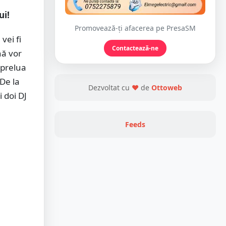
ui!
Promovează-ți afacerea pe PresaSM
vei fi
Contactează-ne
nă vor
 prelua
De la
Dezvoltat cu
❤
de
Ottoweb
i doi DJ
Feeds