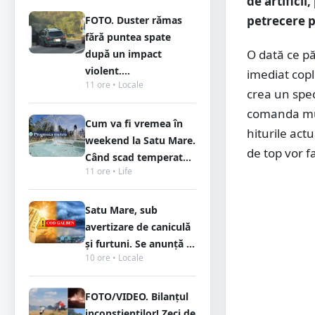
de artificii
petrecere pr
FOTO. Duster rămas
fără puntea spate
O dată ce pă
după un impact
violent....
imediat copl
11 ore • Locale
crea un spec
comanda muzi
Cum va fi vremea în
hiturile act
weekend la Satu Mare.
de top vor f
Când scad temperat...
11 ore • Life
Satu Mare, sub
avertizare de caniculă
și furtuni. Se anunță ...
10 ore • Locale
FOTO/VIDEO. Bilanțul
inconștienților! Zeci de