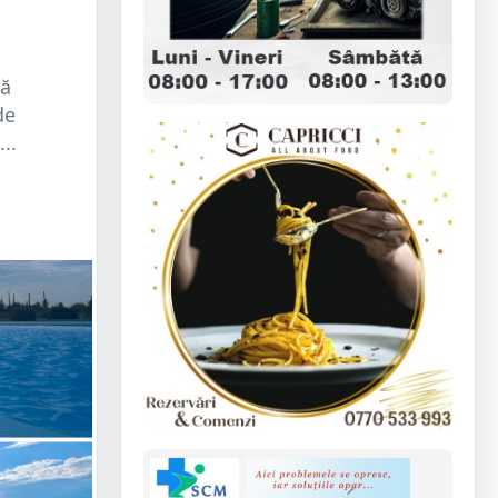
că
de
..