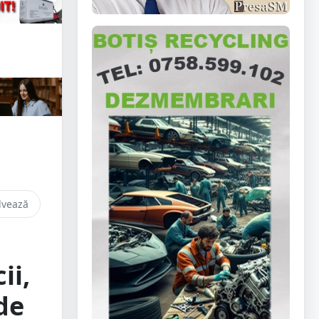
lvează
ii,
de