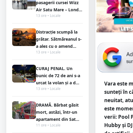
pasagerii cursei Wizz
Air Satu Mare – Lond...
13 ore • Locale
Distracție scumpă la
grătar. Sătmăreanul s-
a ales cu o amend...
13 ore • Locale
CURAJ PENAL. Un
bunic de 72 de ani s-a
urcat la volan și a d...
Vara este m
13 ore • Locale
sunteți în 
neuitat, at
DRAMĂ. Bărbat găsit
este moment
mort, astăzi, într-un
verii: Pool 
apartament din Sat...
Hubby și DJ
11 ore • Locale