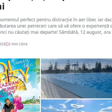
i
omentul perfect pentru distracție în aer liber, iar da
căutarea unei petreceri care să vă ofere o experiență 
unci nu căutați mai departe! Sâmbătă, 12 august, ora .
023
2 min citire