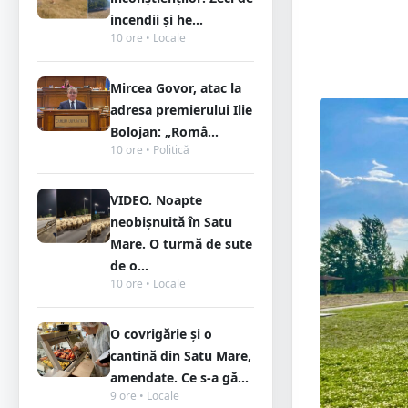
incendii și he...
10 ore • Locale
Mircea Govor, atac la
adresa premierului Ilie
Bolojan: „Româ...
10 ore • Politică
VIDEO. Noapte
neobișnuită în Satu
Mare. O turmă de sute
de o...
10 ore • Locale
O covrigărie și o
cantină din Satu Mare,
amendate. Ce s-a gă...
9 ore • Locale