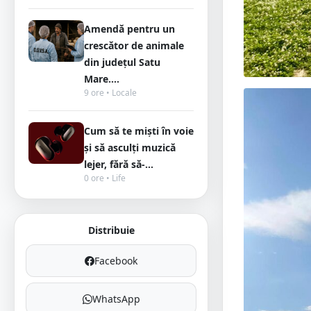
Amendă pentru un
crescător de animale
din județul Satu
Mare....
9 ore • Locale
Cum să te miști în voie
și să asculți muzică
lejer, fără să-...
0 ore • Life
Distribuie
Facebook
WhatsApp