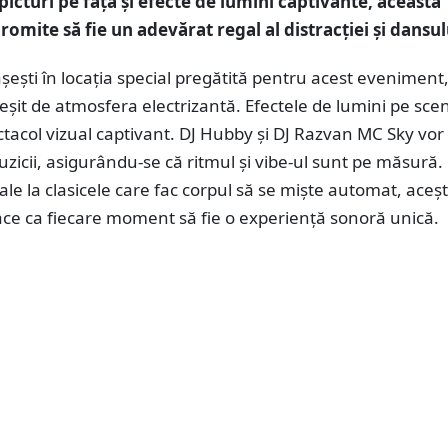
, picturi pe față și efecte de lumini captivante, această
omite să fie un adevărat regal al distracției și dansul
șești în locația special pregătită pentru acest eveniment, 
eșit de atmosfera electrizantă. Efectele de lumini pe sce
tacol vizual captivant. DJ Hubby și DJ Razvan MC Sky vor
cii, asigurându-se că ritmul și vibe-ul sunt pe măsură. 
uale la clasicele care fac corpul să se miște automat, aceșt
ace ca fiecare moment să fie o experiență sonoră unică.