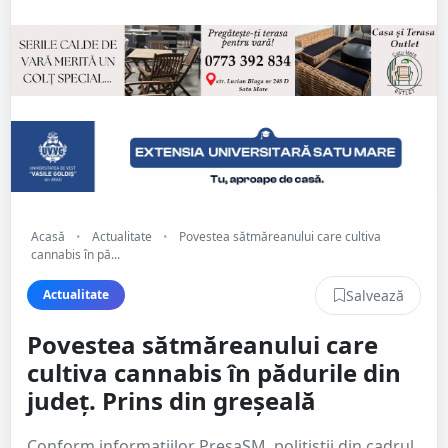
Acasă
•
Actualitate
•
Povestea sătmăreanului care cultiva
cannabis în pă...
Salvează
Actualitate
Povestea sătmăreanului care
cultiva cannabis în pădurile din
județ. Prins din greșeală
Conform informațiilor PresaSM, polițiștii din cadrul