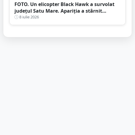
FOTO. Un elicopter Black Hawk a survolat
județul Satu Mare. Apariția a stârnit
curiozitatea localnicilor
8 iulie 2026