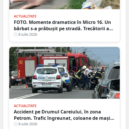
ACTUALITATE
FOTO. Momente dramatice în Micro 16. Un
bărbat s-a prăbușit pe stradă. Trecătorii au
intervenit imediat și i-au salvat viața
8 iulie 2026
ACTUALITATE
Accident pe Drumul Careiului, în zona
Petrom. Trafic îngreunat, coloane de mașini
spre Auchan
8 iulie 2026