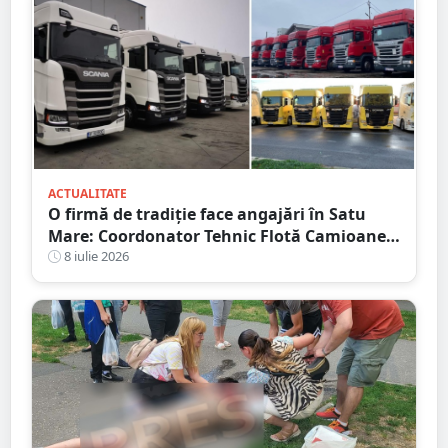
ACTUALITATE
O firmă de tradiție face angajări în Satu
Mare: Coordonator Tehnic Flotă Camioane,
Dispecer Transport Marfă Internațional,
8 iulie 2026
Contabil cu Experiență