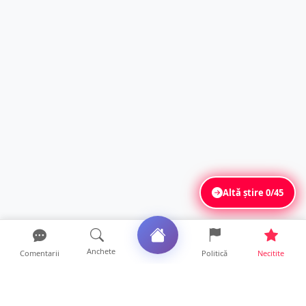
Altă știre
0/45
Anchete
Comentarii
Politică
Necitite
Ultimele articole