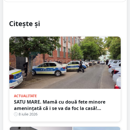
Citește și
ACTUALITATE
SATU MARE. Mamă cu două fete minore
amenințată că i se va da foc la casă!
Agresorul: ”Acum începe distracția”
8 iulie 2026