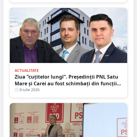
ACTUALITATE
Ziua ”cuțitelor lungi”. Președinții PNL Satu
Mare și Carei au fost schimbați din funcții
pentru ”abateri, trădări și dezinteres”
8 iulie 2026