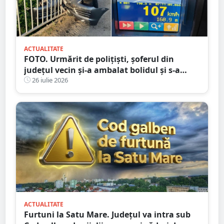
ACTUALITATE
FOTO. Urmărit de polițiști, șoferul din
județul vecin și-a ambalat bolidul și s-a
oprit într-un cap de pod. Apoi a luat-o la
26 iulie 2026
fugă
ACTUALITATE
Furtuni la Satu Mare. Județul va intra sub