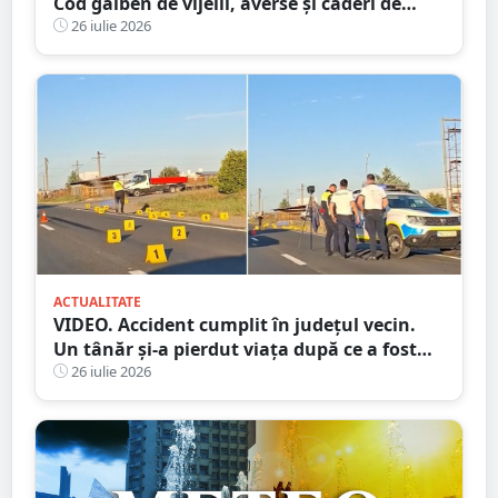
Cod galben de vijelii, averse și căderi de
grindină
26 iulie 2026
ACTUALITATE
VIDEO. Accident cumplit în județul vecin.
Un tânăr și-a pierdut viața după ce a fost
lovit de camion
26 iulie 2026