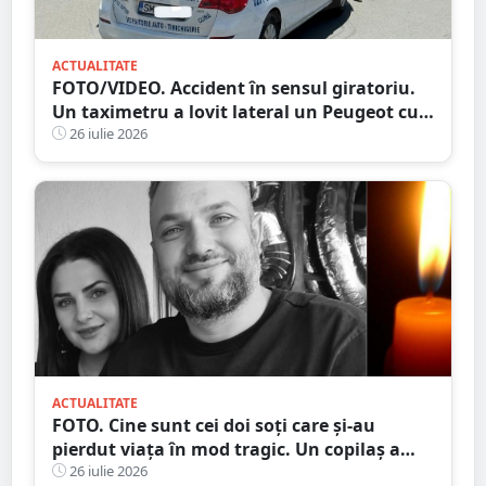
ACTUALITATE
FOTO/VIDEO. Accident în sensul giratoriu.
Un taximetru a lovit lateral un Peugeot cu
numere străine. Eternele parlamentări în
26 iulie 2026
mijlocul intersecției
ACTUALITATE
FOTO. Cine sunt cei doi soți care și-au
pierdut viața în mod tragic. Un copilaș a
rămas orfan. Au căzut de pe motocicletă, în
26 iulie 2026