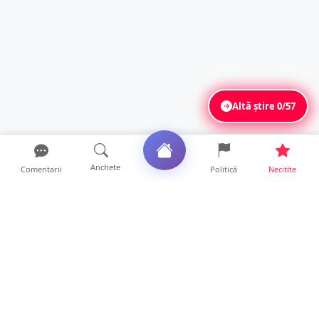
Altă știre
0/57
Anchete
Comentarii
Politică
Necitite
Ultimele articole
Profit pe seama neatenției șoferilor. Un site
din Ungaria vi...
14 ore • Life
Județul Satu Mare, codaș în regiune la