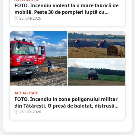
FOTO. Incendiu violent la o mare fabrică de
mobilă. Peste 30 de pompieri luptă cu
flăcările, județul vecin
25 iulie 2026
ACTUALITATE
FOTO. Incendiu în zona poligonului militar
din Tătărești. O presă de balotat, distrusă
complet! Flăcările s-au extins
25 iulie 2026