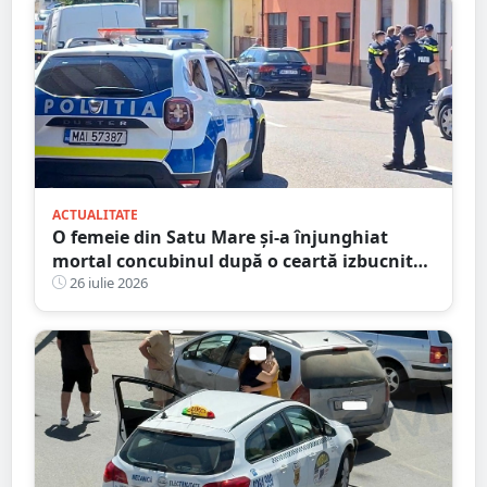
ACTUALITATE
O femeie din Satu Mare și-a înjunghiat
mortal concubinul după o ceartă izbucnită
pe fondul geloziei și al alcoolului
26 iulie 2026