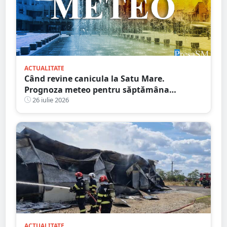
ACTUALITATE
Când revine canicula la Satu Mare.
Prognoza meteo pentru săptămâna
următoare
26 iulie 2026
ACTUALITATE