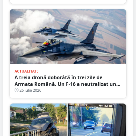
județul vecin
ACTUALITATE
A treia dronă doborâtă în trei zile de
Armata Română. Un F-16 a neutralizat un
aparat fără pilot deasupra Mării Negre
26 iulie 2026