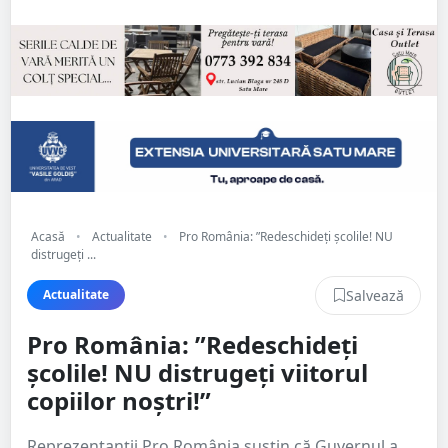
Acasă
•
Actualitate
•
Pro România: ”Redeschideți școlile! NU
distrugeți ...
Salvează
Actualitate
Pro România: ”Redeschideți
școlile! NU distrugeți viitorul
copiilor noștri!”
Reprezentanții Pro România susțin că Guvernul a