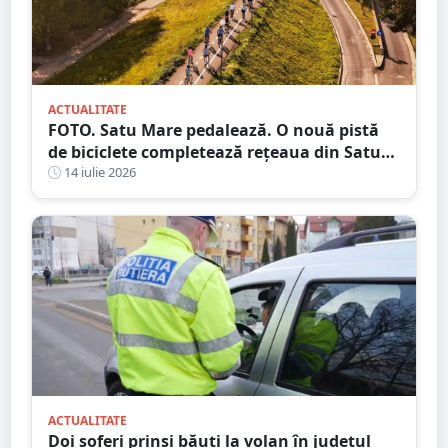
ACTUALITATE
FOTO. Satu Mare pedalează. O nouă pistă
de biciclete completează rețeaua din Satu
Mare
14 iulie 2026
ACTUALITATE
Doi șoferi prinși băuți la volan în județul