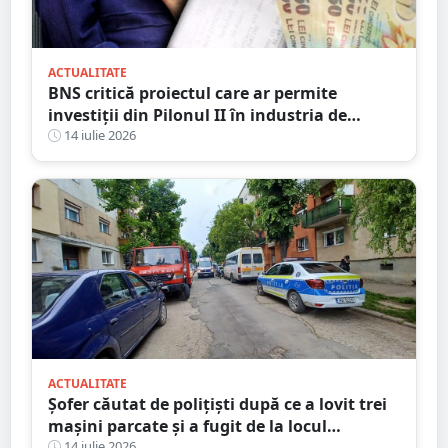
ACTUALITATE
BNS critică proiectul care ar permite
investiții din Pilonul II în industria de
apărare și cere retragerea acestuia
14 iulie 2026
ACTUALITATE
Șofer căutat de polițiști după ce a lovit trei
mașini parcate și a fugit de la locul
14 iulie 2026