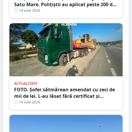
Satu Mare. Polițiștii au aplicat peste 200 de
amenzi într-o singură zi
14 iulie 2026
ACTUALITATE
FOTO. Șofer sătmărean amendat cu zeci de
mii de lei. L-au lăsat fără certificat și
plăcuțe
14 iulie 2026