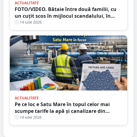
ACTUALITATE
FOTO/VIDEO. Bătaie între două familii, cu
un cuțit scos în mijlocul scandalului, în
Satu Mare. 400 de persoane la fața locului
14 iulie 2026
ACTUALITATE
Pe ce loc e Satu Mare în topul celor mai
scumpe tarife la apă și canalizare din
România
14 iulie 2026