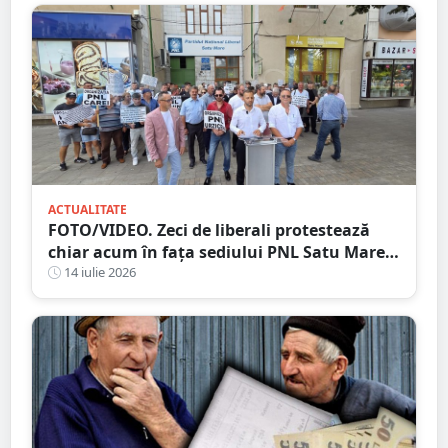
ACTUALITATE
FOTO/VIDEO. Zeci de liberali protestează
chiar acum în fața sediului PNL Satu Mare.
Scandări împotriva conducerii județene
14 iulie 2026