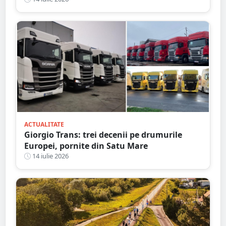
accidentului, în Satu Mare
ACTUALITATE
Giorgio Trans: trei decenii pe drumurile
Europei, pornite din Satu Mare
14 iulie 2026