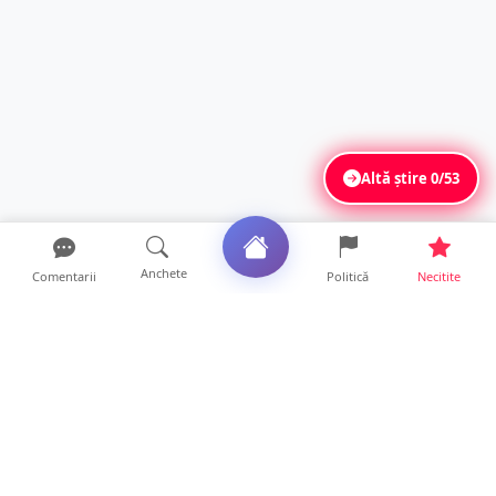
Altă știre
0/53
Anchete
Comentarii
Politică
Necitite
Ultimele articole
Polițist din Satu Mare, prins la volan cu 1,75
g/l alcool în...
19 ore • Locale