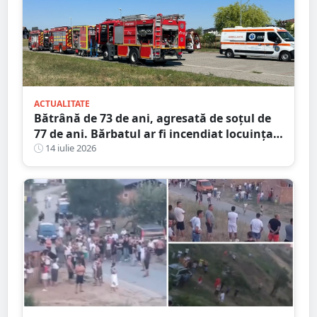
ACTUALITATE
Bătrână de 73 de ani, agresată de soțul de
77 de ani. Bărbatul ar fi incendiat locuința
din județul Satu Mare
14 iulie 2026