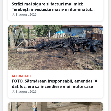
Străzi mai sigure și facturi mai mici:
Terebești investește masiv în iluminatul
public
3 august 2026
ACTUALITATE
FOTO. Sătmărean iresponsabil, amendat! A
dat foc, era sa incendieze mai multe case
3 august 2026