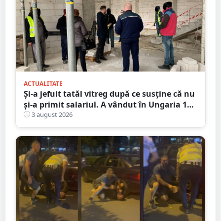
ACTUALITATE
Și-a jefuit tatăl vitreg după ce susține că nu
și-a primit salariul. A vândut în Ungaria 120
de role de vată și gresie de 7.000 de euro
3 august 2026