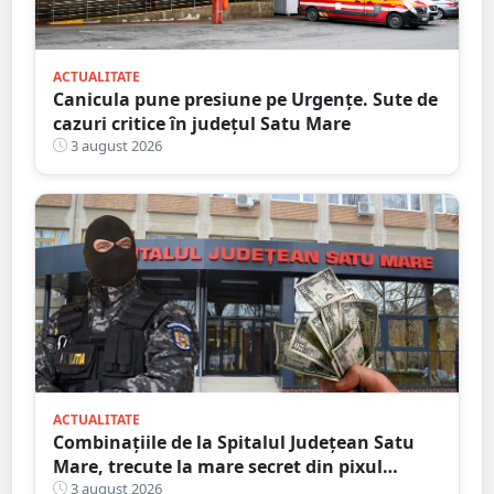
ACTUALITATE
Canicula pune presiune pe Urgențe. Sute de
cazuri critice în județul Satu Mare
3 august 2026
ACTUALITATE
Combinațiile de la Spitalul Județean Satu
Mare, trecute la mare secret din pixul
ministrului
3 august 2026