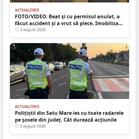
ACTUALITATE
FOTO/VIDEO. Beat și cu permisul anulat, a
făcut accident și a vrut să plece. Imobilizat
de trecători
3 august 2026
ACTUALITATE
Polițiștii din Satu Mare ies cu toate radarele
pe șosele din județ. Cât durează acțiunile
3 august 2026