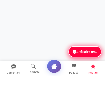
Altă știre
0/49
Anchete
Comentarii
Politică
Necitite
Ultimele articole
Mamă de doar 36 de ani, măcinată de
cancer. Doi copii luptă ...