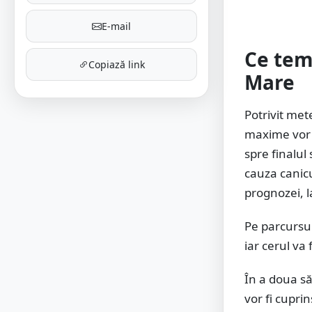
E-mail
Ce tem
Copiază link
Mare
Potrivit met
maxime vor f
spre finalul
cauza canicul
prognozei, l
Pe parcursul
iar cerul va
În a doua s
vor fi cupri