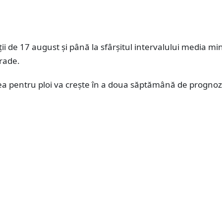
ții de 17 august și până la sfârșitul intervalului media m
grade.
tea pentru ploi va crește în a doua săptămână de prognoz