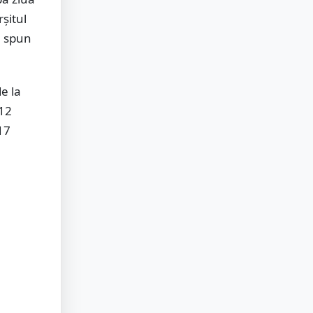
rșitul
, spun
e la
 12
17