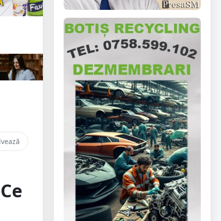
lvează
 Ce