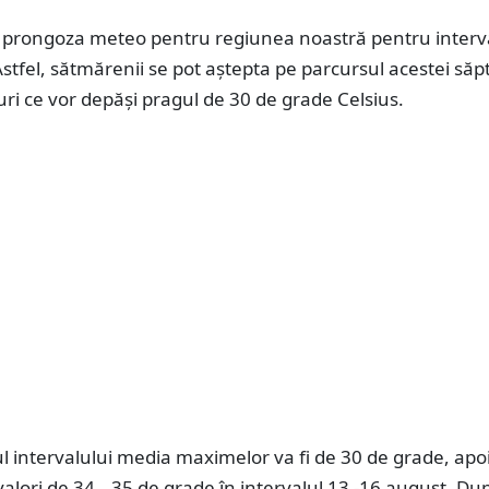
prongoza meteo pentru regiunea noastră pentru interva
stfel, sătmărenii se pot aștepta pe parcursul acestei să
ri ce vor depăși pragul de 30 de grade Celsius.
l intervalului media maximelor va fi de 30 de grade, apo
valori de 34...35 de grade în intervalul 13 -16 august. Du