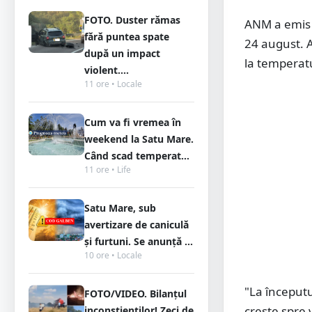
FOTO. Duster rămas
ANM a emis 
fără puntea spate
24 august. A
după un impact
la temperatu
violent....
11 ore • Locale
Cum va fi vremea în
weekend la Satu Mare.
Când scad temperat...
11 ore • Life
Satu Mare, sub
avertizare de caniculă
și furtuni. Se anunță ...
10 ore • Locale
"La începutu
FOTO/VIDEO. Bilanțul
crește spre 
inconștienților! Zeci de