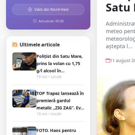
Satu
Vânt din Nord-Vest
Actualizat: 05:00
Administra
meteo pentr
meteorologi
Ultimele articole
aștepta l...
Polițist din Satu Mare,
11 august 2
prins la volan cu 1,75
g/l alcool în...
19 ore • Locale
TOP Trapez lansează în
premieră gardul
metalic „ZIG ZAG”. Ev...
19 ore • Locale
FOTO. Haos pentru