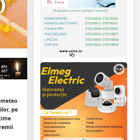
a meteo
lor, pe
axime
vremii