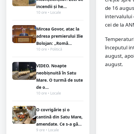
incendii și he...
de 16 august,
10 ore • Locale
intervalului
cei de la A
Mircea Govor, atac la
adresa premierului Ilie
Temperaturil
Bolojan: „Româ...
începutul in
10 ore • Politică
august, apoi
august.
VIDEO. Noapte
neobișnuită în Satu
Mare. O turmă de sute
de o...
10 ore • Locale
O covrigărie și o
cantină din Satu Mare,
amendate. Ce s-a gă...
9 ore • Locale