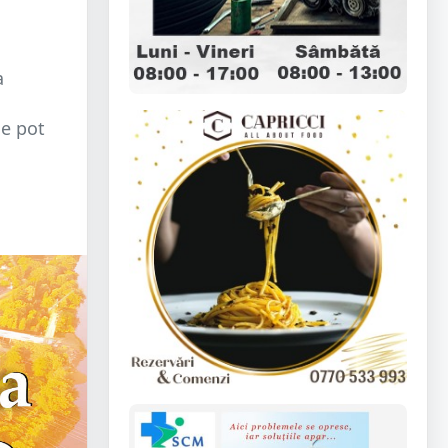
a
se pot