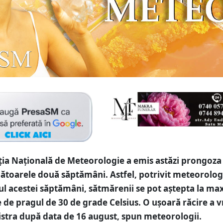
ția Națională de Meteorologie a emis astăzi prongoz
toarele două săptămâni. Astfel, potrivit meteorologi
ul acestei săptămâni, sătmărenii se pot aștepta la m
e de pragul de 30 de grade Celsius. O ușoară răcire a 
istra după data de 16 august, spun meteorologii.