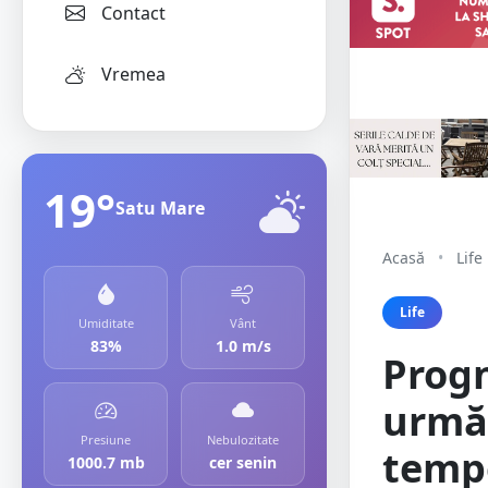
Contact
Vremea
19°
Satu Mare
Acasă
•
Life
Life
Umiditate
Vânt
83%
1.0 m/s
Prog
urmă
Presiune
Nebulozitate
tempe
1000.7 mb
cer senin