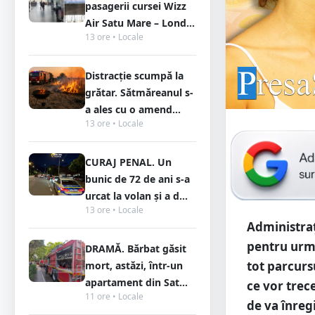
pasagerii cursei Wizz
Air Satu Mare – Lond...
13 ore • Locale
Distracție scumpă la
grătar. Sătmăreanul s-
a ales cu o amend...
13 ore • Locale
CURAJ PENAL. Un
bunic de 72 de ani s-a
urcat la volan și a d...
13 ore • Locale
Administra
pentru urmă
DRAMĂ. Bărbat găsit
tot parcurs
mort, astăzi, într-un
apartament din Sat...
ce vor trec
11 ore • Locale
de va înreg