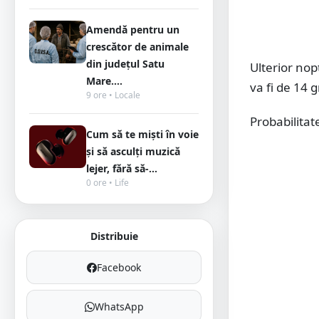
Amendă pentru un
crescător de animale
din județul Satu
Ulterior nop
Mare....
va fi de 14 
9 ore • Locale
Probabilita
Cum să te miști în voie
și să asculți muzică
lejer, fără să-...
0 ore • Life
Distribuie
Facebook
WhatsApp