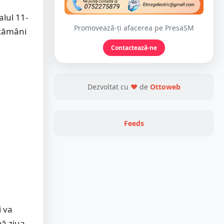
lul 11-
Promovează-ți afacerea pe PresaSM
ptămâni
Contactează-ne
Dezvoltat cu
❤
de
Ottoweb
Feeds
i va
pă ziua