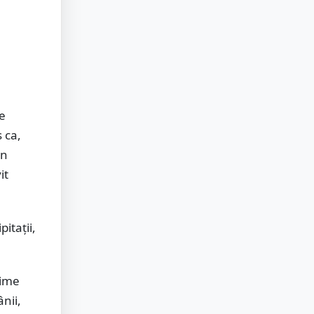
le
 ca,
in
it
itații,
xime
ânii,