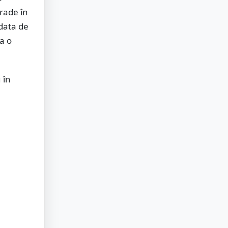
grade în
 data de
a o
 în