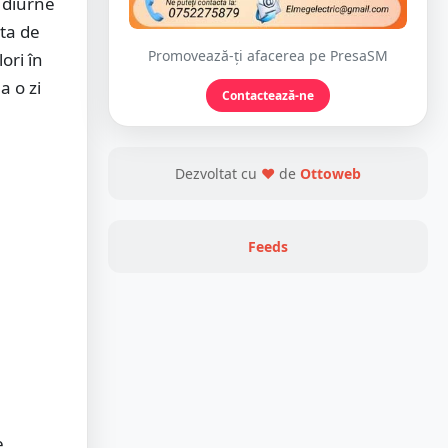
e diurne
ata de
Promovează-ți afacerea pe PresaSM
ori în
a o zi
Contactează-ne
Dezvoltat cu
❤
de
Ottoweb
Feeds
e