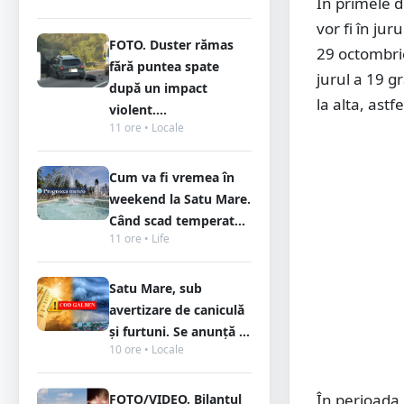
În primele d
vor fi în ju
FOTO. Duster rămas
29 octombrie
fără puntea spate
jurul a 19 g
după un impact
la alta, astf
violent....
11 ore • Locale
Cum va fi vremea în
weekend la Satu Mare.
Când scad temperat...
11 ore • Life
Satu Mare, sub
avertizare de caniculă
și furtuni. Se anunță ...
10 ore • Locale
În perioada 
FOTO/VIDEO. Bilanțul