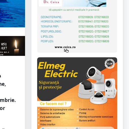
o
ne,
embrie.
vor