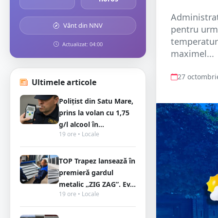
Administra
Vânt din NNV
pentru urmă
temperaturi
Actualizat: 04:00
maximel...
27 octombri
Ultimele articole
Polițist din Satu Mare,
prins la volan cu 1,75
g/l alcool în...
19 ore • Locale
TOP Trapez lansează în
premieră gardul
metalic „ZIG ZAG”. Ev...
19 ore • Locale