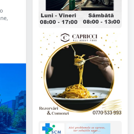
eo
une,