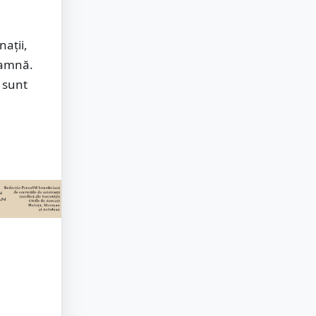
ații,
oamnă.
 sunt