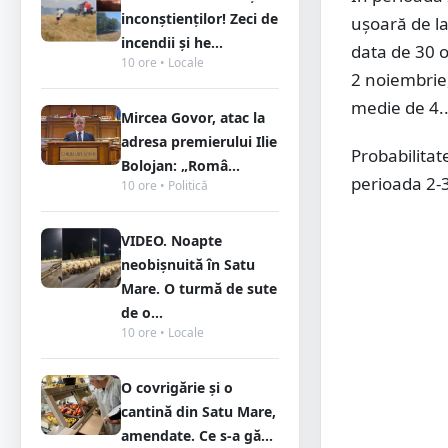
inconștienților! Zeci de
ușoară de la
incendii și he...
data de 30 o
10 ore • Locale
2 noiembrie,
medie de 4..
Mircea Govor, atac la
adresa premierului Ilie
Probabilitate
Bolojan: „Româ...
perioada 2-3 
10 ore • Politică
VIDEO. Noapte
neobișnuită în Satu
Mare. O turmă de sute
de o...
10 ore • Locale
O covrigărie și o
cantină din Satu Mare,
amendate. Ce s-a gă...