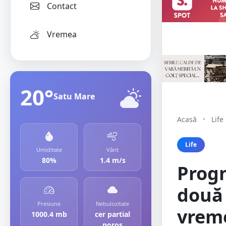
Contact
Vremea
20°
Satu Mare
Acasă
•
Life
Life
Umiditate
Vânt
80%
1.4 m/s
Prog
două 
Presiune
Nebulozitate
vrem
1000.4 mb
cer partial
noros