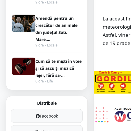
9 ore • Locale
La aceast f
Amendă pentru un
crescător de animale
meteorologi
din județul Satu
Astfel, vine
Mare....
de 19 grade 
9 ore • Locale
Cum să te miști în voie
și să asculți muzică
lejer, fără să-...
0 ore • Life
Distribuie
Facebook