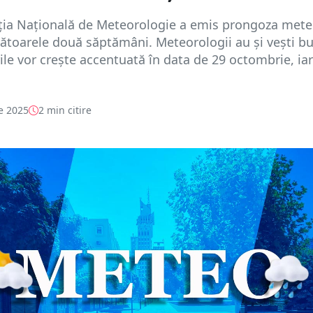
ția Națională de Meteorologie a emis prongoza met
toarele două săptămâni. Meteorologii au și vești b
le vor crește accentuată în data de 29 octombrie, iar
e 2025
2 min citire