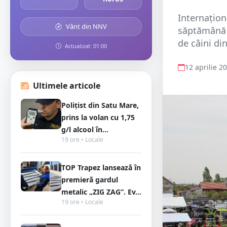
Internațion
Vânt din NNV
săptămână 
de câini di
Actualizat: 01:00
12 aprilie 2
Ultimele articole
Polițist din Satu Mare,
prins la volan cu 1,75
g/l alcool în...
19 ore • Locale
TOP Trapez lansează în
premieră gardul
metalic „ZIG ZAG”. Ev...
19 ore • Locale