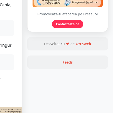
 Cehia,
Promovează-ți afacerea pe PresaSM
Contactează-ne
Dezvoltat cu
❤
de
Ottoweb
 ringuri
Feeds
"