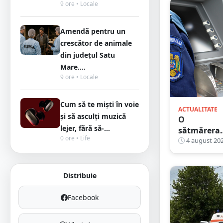
9 ore • Locale
Amendă pentru un
crescător de animale
din județul Satu
Mare....
9 ore • Locale
Cum să te miști în voie
ACTUALITATE
și să asculți muzică
O
lejer, fără să-...
sătmărera
0 ore • Life
a găsit un
4 august 20
card banca
cu PIN-ul
lipit pe el și
Distribuie
a scos mii 
lei de la
Facebook
bancomat