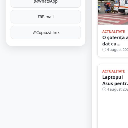
WhatsApp
E-mail
ACTUALITATE
Copiază link
O șoferiță 
dat cu
mașina
4 august 20
peste un
bunic, pe
trecerea de
ACTUALITATE
pietoni, în
Laptopul
județul Sa
Asus pentr
Mare
jocuri -
4 august 20
temperatur
care
contează n
sunt
întotdeau
cele mai