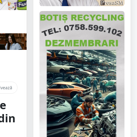
lvează
e
din