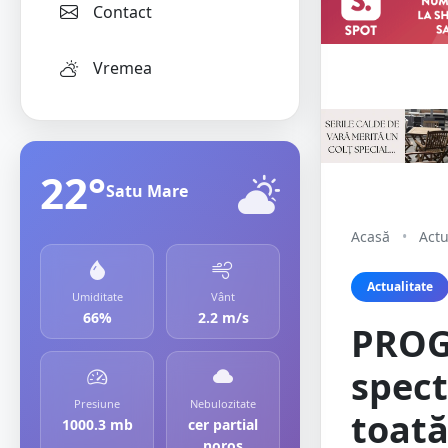
Contact
Vremea
22°
Satu Mare
Acasă
•
Actu
Actualitate
Umiditate
Vânt
66%
2.2 m/s
PROG
spect
Presiune
Nebulozitate
toată
1000.3 mb
cer partial
noros