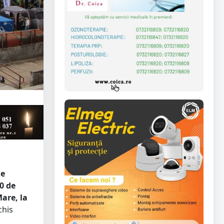
de
0 de
are, la
chis