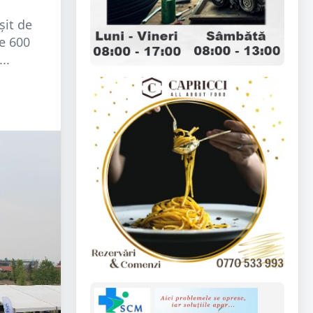
șit de
e 600
..