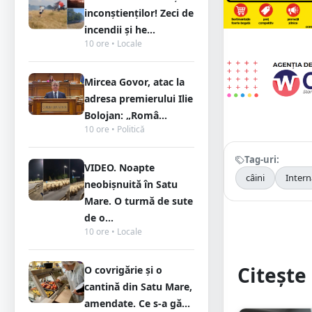
inconștienților! Zeci de
incendii și he...
10 ore • Locale
Mircea Govor, atac la
adresa premierului Ilie
Bolojan: „Româ...
10 ore • Politică
Tag-uri:
VIDEO. Noapte
câini
Inter
neobișnuită în Satu
Mare. O turmă de sute
de o...
10 ore • Locale
Citește 
O covrigărie și o
cantină din Satu Mare,
amendate. Ce s-a gă...