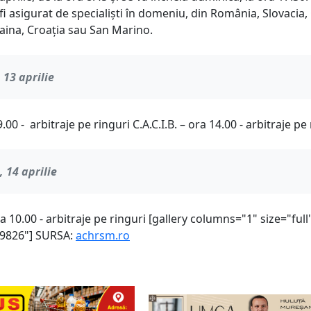
 fi asigurat de specialiști în domeniu, din România, Slovacia,
aina, Croația sau San Marino.
13 aprilie
.00 - arbitraje pe ringuri C.A.C.I.B. – ora 14.00 - arbitraje pe
 14 aprilie
ora 10.00 - arbitraje pe ringuri [gallery columns="1" size="full
79826"] SURSA:
achrsm.ro