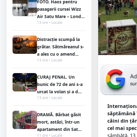
FOTO. Haos pentru
pasagerii cursei Wizz
Air Satu Mare – Lond...
13 ore • Locale
Distracție scumpă la
grătar. Sătmăreanul s-
a ales cu o amend...
13 ore • Locale
CURAJ PENAL. Un
bunic de 72 de ani s-a
urcat la volan și a d...
13 ore • Locale
Internaționa
săptămână î
DRAMĂ. Bărbat găsit
câini din ț
mort, astăzi, într-un
cel mai spec
apartament din Sat...
sâmbătă, 13 a
11 ore • Locale