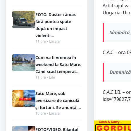
Arbitrajul va
Ungaria, Ucr
FOTO. Duster rămas
fără puntea spate
după un impact
Sâmbătă, 
violent....
11 ore • Locale
C.A.C – ora 09
Cum va fi vremea în
weekend la Satu Mare.
Când scad temperat...
Duminică,
11 ore • Life
C.A.C.I.B. – 
Satu Mare, sub
ids="79827,
avertizare de caniculă
și furtuni. Se anunță ...
10 ore • Locale
FOTO/VIDEO. Bilanțul