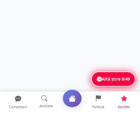
Altă știre
0/49
Anchete
Comentarii
Politică
Necitite
Ultimele articole