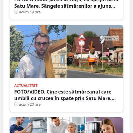
Satu Mare. Sângele sătmărenilor a ajuns
într-o misiune contra cronometru pentru
acum 19 ore
un transplant hepatic
ACTUALITATE
FOTO/VIDEO. Cine este sătmăreanul care
umblă cu crucea în spate prin Satu Mare.
De ce face acest gest
acum 20 ore