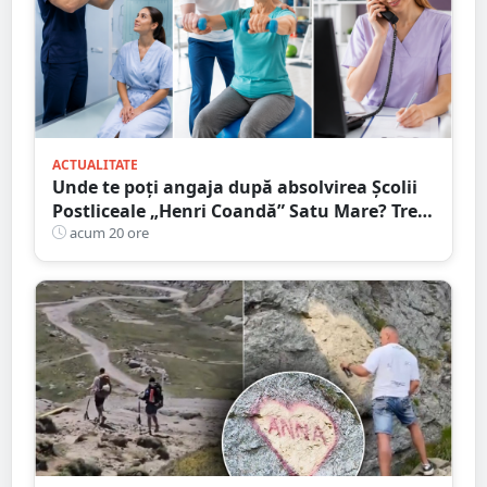
ACTUALITATE
Unde te poți angaja după absolvirea Școlii
Postliceale „Henri Coandă” Satu Mare? Trei
calificări medicale, numeroase oportunități
acum 20 ore
de carieră