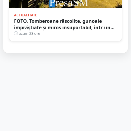
ACTUALITATE
FOTO. Tomberoane răscolite, gunoaie
împrăștiate și miros insuportabil, într-un
cartier al Sătmarului
acum 23 ore