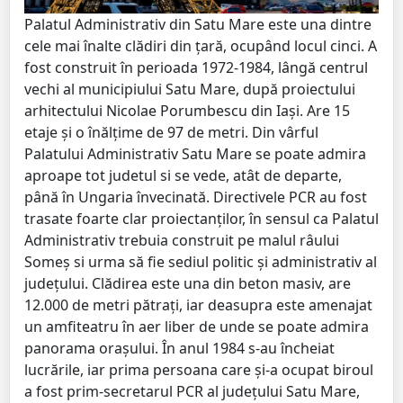
Palatul Administrativ din Satu Mare este una dintre
cele mai înalte clădiri din ţară, ocupând locul cinci. A
fost construit în perioada 1972-1984, lângă centrul
vechi al municipiului Satu Mare, după proiectului
arhitectului Nicolae Porumbescu din Iaşi. Are 15
etaje şi o înălţime de 97 de metri. Din vârful
Palatului Administrativ Satu Mare se poate admira
aproape tot judetul si se vede, atât de departe,
până în Ungaria învecinată. Directivele PCR au fost
trasate foarte clar proiectanţilor, în sensul ca Palatul
Administrativ trebuia construit pe malul râului
Someş si urma să fie sediul politic şi administrativ al
judeţului. Clădirea este una din beton masiv, are
12.000 de metri pătraţi, iar deasupra este amenajat
un amfiteatru în aer liber de unde se poate admira
panorama oraşului. În anul 1984 s-au încheiat
lucrările, iar prima persoana care şi-a ocupat biroul
a fost prim-secretarul PCR al judeţului Satu Mare,