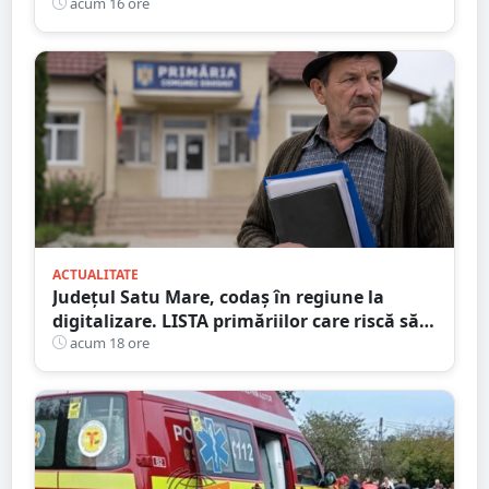
Divizia medicală PhysiOro
acum 16 ore
ACTUALITATE
Județul Satu Mare, codaș în regiune la
digitalizare. LISTA primăriilor care riscă să
piardă bani de la buget
acum 18 ore