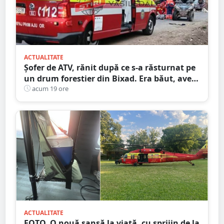
ACTUALITATE
Șofer de ATV, rănit după ce s-a răsturnat pe
un drum forestier din Bixad. Era băut, avea
permisul anulat, iar vehiculul nu era
acum 19 ore
înmatriculat
ACTUALITATE
FOTO. O nouă șansă la viață, cu sprijin de la