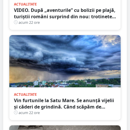
ACTUALITATE
VIDEO. După „aventurile” cu bolizii pe plajă,
turiștii români surprind din nou: trotinete
pe Bucegi și declarații de dragoste pe stânci
acum 22 ore
ACTUALITATE
Vin furtunile la Satu Mare. Se anunță vijelii
și căderi de grindină. Când scăpăm de
caniculă
acum 22 ore