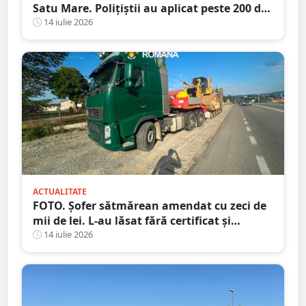
Satu Mare. Polițiștii au aplicat peste 200 de
amenzi într-o singură zi
14 iulie 2026
ACTUALITATE
FOTO. Șofer sătmărean amendat cu zeci de
mii de lei. L-au lăsat fără certificat și
plăcuțe
14 iulie 2026