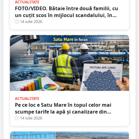
ACTUALITATE
FOTO/VIDEO. Bătaie între două familii, cu
un cuțit scos în mijlocul scandalului, în
Satu Mare. 400 de persoane la fața locului
14 iulie 2026
ACTUALITATE
Pe ce loc e Satu Mare în topul celor mai
scumpe tarife la apă și canalizare din
România
14 iulie 2026