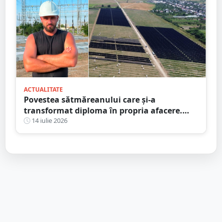
ACTUALITATE
Povestea sătmăreanului care și-a
transformat diploma în propria afacere.
Parc solar de 460 de milioane de euro,
14 iulie 2026
protejat cu proiectul său