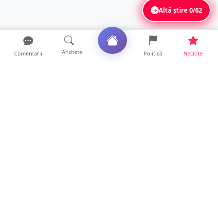
Altă știre
0/62
Anchete
Comentarii
Politică
Necitite
Ultimele articole
FOTO. Haos pentru pasagerii cursei Wizz Air
Satu Mare – Lond...
13 ore • Locale
Distracție scumpă la grătar. Sătmăreanul s-a
ales cu o amend...
13 ore • Locale
CURAJ PENAL. Un bunic de 72 de ani s-a
urcat la volan și a d...