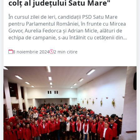
colț al județului Satu Mare"
În cursul zilei de ieri, candidații PSD Satu Mare
pentru Parlamentul României, în frunte cu Mircea
Govor, Aurelia Fedorca și Adrian Micle, alături de
echipa de campanie, s-au întâlnit cu cetățenii din...
8 noiembrie 2024
2 min citire