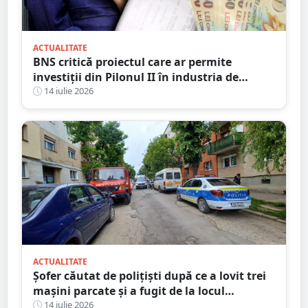
ACTUALITATE
BNS critică proiectul care ar permite
investiții din Pilonul II în industria de
apărare și cere retragerea acestuia
14 iulie 2026
ACTUALITATE
Șofer căutat de polițiști după ce a lovit trei
mașini parcate și a fugit de la locul
accidentului, în Satu Mare
14 iulie 2026