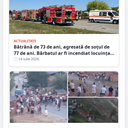
ACTUALITATE
Bătrână de 73 de ani, agresată de soțul de
77 de ani. Bărbatul ar fi incendiat locuința
din județul Satu Mare
14 iulie 2026