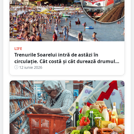
LIFE
Trenurile Soarelui intră de astăzi în
circulație. Cât costă și cât durează drumul
spre litoral de la Satu Mare
12 iunie 2026