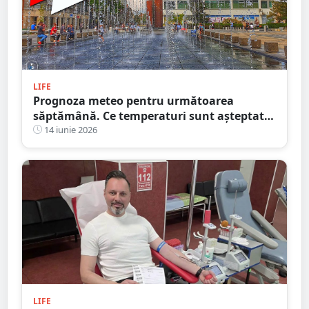
LIFE
Prognoza meteo pentru următoarea
săptămână. Ce temperaturi sunt așteptate
la Satu Mare
14 iunie 2026
LIFE