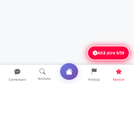
Altă știre
0/59
Anchete
Comentarii
Politică
Necitite
Ultimele articole
ANCHETĂ. Acuzații explozive la DGASPC
Satu Mare! Salarii uri...
18 ore • Anchete