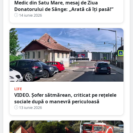
Medic din Satu Mare, mesaj de Ziua
Donatorului de Sânge: „Arată că îți pasă!”
14 iunie 2026
LIFE
VIDEO. Șofer sătmărean, criticat pe rețelele
sociale după o manevră periculoasă
13 iunie 2026