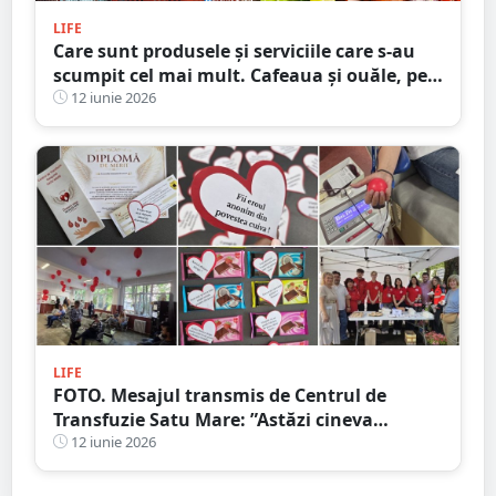
LIFE
Care sunt produsele și serviciile care s-au
scumpit cel mai mult. Cafeaua și ouăle, pe
primele locuri
12 iunie 2026
LIFE
FOTO. Mesajul transmis de Centrul de
Transfuzie Satu Mare: ”Astăzi cineva
trăiește datorită unui înger anonim”.
12 iunie 2026
Gestul de câteva minute care salvează vieți