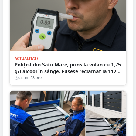
ACTUALITATE
Polițist din Satu Mare, prins la volan cu 1,75
g/l alcool în sânge. Fusese reclamat la 112
că circula pe contrasens
acum 23 ore