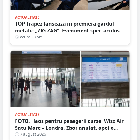
ACTUALITATE
TOP Trapez lansează în premieră gardul
metalic „ZIG ZAG”. Eveniment spectaculos
în Grădina Romei
acum 23 ore
ACTUALITATE
FOTO. Haos pentru pasagerii cursei Wizz Air
Satu Mare – Londra. Zbor anulat, apoi o
nouă întârziere. Fără explicații clare
7 august 2026