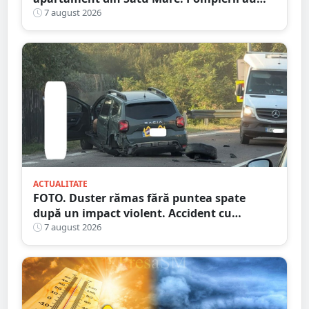
spart ușa
7 august 2026
ACTUALITATE
FOTO. Duster rămas fără puntea spate
după un impact violent. Accident cu
implicarea unei mașini din Satu Mare
7 august 2026