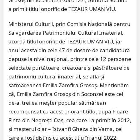
Grosoș din localitatea Soconzel, comuna Socond
a primit titlul onorific de TEZAUR UMAN VIU.
Ministerul Culturii, prin Comisia Națională pentru
Salvgardarea Patrimoniului Cultural Imaterial,
acordă titlul onorific de TEZAUR UMAN VIU, iar
anul acesta din cele 47 de dosare de candidatură
depuse la nivel național, printre cele 12 persoane
selectate purtătoare, creatoare și păstrătoare de
patrimoniu cultural imaterial, se află și
sătmăreanca Emilia Zamfira Grosoș. Menționăm
că, Emilia Zamfira Grosoș din Soconzel este cel
de-al treilea meșter popular sătmărean
recompensat cu acest onorant titlu, după Floare
Finta din Negrești Oaș, cea care l-a primit în 2012,
și meșterul olar – Istvanfi Gheza din Vama, cel
care a fost distins cu acest titlu în anul 2022.