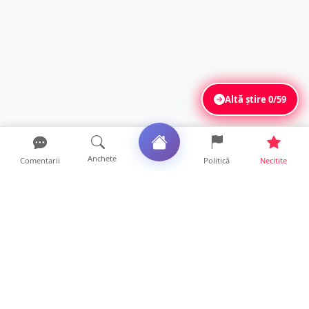
Altă știre
0/59
Anchete
Comentarii
Politică
Necitite
Ultimele articole
ANCHETĂ. Acuzații explozive la DGASPC
Satu Mare! Salarii uri...
18 ore • Anchete
FOTO/VIDEO. Accident cumplit! Impact