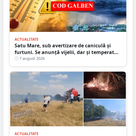
ACTUALITATE
Satu Mare, sub avertizare de caniculă și
furtuni. Se anunță vijelii, dar și temperaturi
ridicate. Avertizarea ANM
7 august 2026
ACTUALITATE