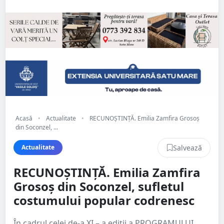
Acasă
•
Actualitate
•
RECUNOȘTINȚĂ. Emilia Zamfira Grosoș
din Soconzel, ...
Salvează
Actualitate
RECUNOȘTINȚĂ. Emilia Zamfira
Grosoș din Soconzel, sufletul
costumului popular codrenesc
În cadrul celei de-a XI – a ediții a PROGRAMULUI