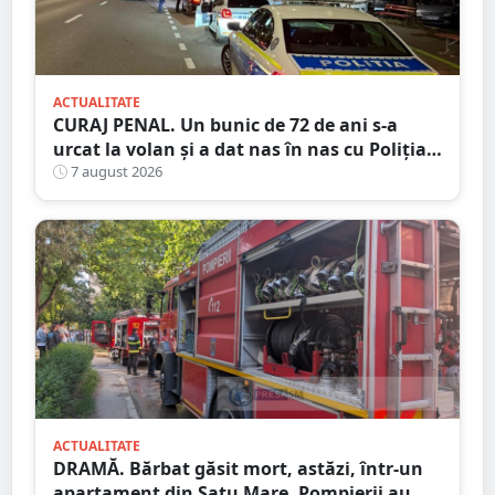
ACTUALITATE
CURAJ PENAL. Un bunic de 72 de ani s-a
urcat la volan și a dat nas în nas cu Poliția
Satu Mare
7 august 2026
ACTUALITATE
DRAMĂ. Bărbat găsit mort, astăzi, într-un
apartament din Satu Mare. Pompierii au