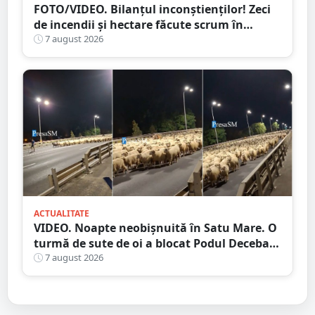
FOTO/VIDEO. Bilanțul inconștienților! Zeci
de incendii și hectare făcute scrum în
județul Satu Mare
7 august 2026
ACTUALITATE
VIDEO. Noapte neobișnuită în Satu Mare. O
turmă de sute de oi a blocat Podul Decebal.
Gest de apreciat al ciobanului
7 august 2026