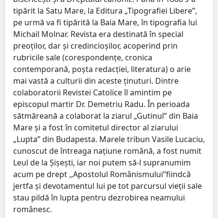
tipărit la Satu Mare, la Editura „Tipografiei Libere”,
pe urmă va fi tipărită la Baia Mare, în tipografia lui
Michail Molnar. Revista era destinată în special
preoţilor, dar şi credincioşilor, acoperind prin
rubricile sale (corespondenţe, cronica
contemporană, poşta redacţiei, literatura) o arie
mai vastă a culturii din aceste ţinuturi. Dintre
colaboratorii Revistei Catolice îl amintim pe
episcopul martir Dr. Demetriu Radu. În perioada
sătmăreană a colaborat la ziarul „Gutinul” din Baia
Mare şi a fost în comitetul director al ziarului
„Lupta” din Budapesta. Marele tribun Vasile Lucaciu,
cunoscut de întreaga naţiune română, a fost numit
Leul de la Şişeşti, iar noi putem să-l supranumim
acum pe drept ,,Apostolul Românismului”fiindcă
jertfa şi devotamentul lui pe tot parcursul vieţii sale
stau pildă în lupta pentru dezrobirea neamului
românesc.