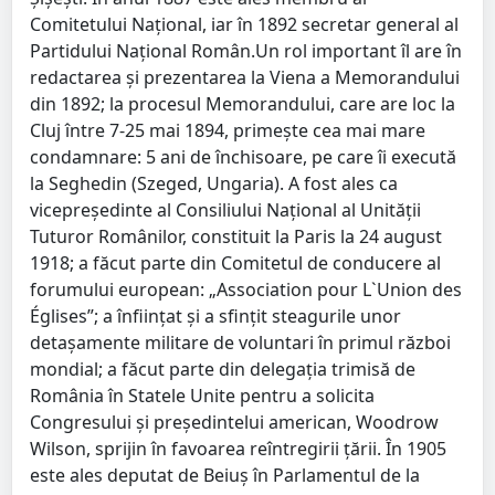
Comitetului Naţional, iar în 1892 secretar general al
Partidului Naţional Român.Un rol important îl are în
redactarea şi prezentarea la Viena a Memorandului
din 1892; la procesul Memorandului, care are loc la
Cluj între 7-25 mai 1894, primeşte cea mai mare
condamnare: 5 ani de închisoare, pe care îi execută
la Seghedin (Szeged, Ungaria). A fost ales ca
vicepreşedinte al Consiliului Naţional al Unităţii
Tuturor Românilor, constituit la Paris la 24 august
1918; a făcut parte din Comitetul de conducere al
forumului european: „Association pour L`Union des
Églises”; a înfiinţat şi a sfinţit steagurile unor
detaşamente militare de voluntari în primul război
mondial; a făcut parte din delegaţia trimisă de
România în Statele Unite pentru a solicita
Congresului şi preşedintelui american, Woodrow
Wilson, sprijin în favoarea reîntregirii ţării. În 1905
este ales deputat de Beiuş în Parlamentul de la