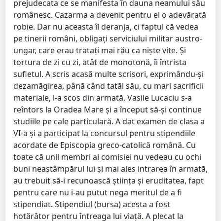
prejudecata ce se manifesta în dauna neamului său
românesc. Cazarma a devenit pentru el o adevărată
robie. Dar nu aceasta îl deranja, ci faptul că vedea
pe tinerii români, obligaţi serviciului militar austro-
ungar, care erau trataţi mai rău ca nişte vite. Şi
tortura de zi cu zi, atât de monotonă, îi întrista
sufletul. A scris acasă multe scrisori, exprimându-şi
dezamăgirea, până când tatăl său, cu mari sacrificii
materiale, l-a scos din armată. Vasile Lucaciu s-a
reîntors la Oradea Mare şi a început să-şi continue
studiile pe cale particulară. A dat examen de clasa a
VI-a şi a participat la concursul pentru stipendiile
acordate de Episcopia greco-catolică română. Cu
toate că unii membri ai comisiei nu vedeau cu ochi
buni neastâmpărul lui şi mai ales intrarea în armată,
au trebuit să-i recunoască ştiinţa şi eruditatea, fapt
pentru care nu i-au putut nega meritul de a fi
stipendiat. Stipendiul (bursa) acesta a fost
hotărâtor pentru întreaga lui viaţă. A plecat la