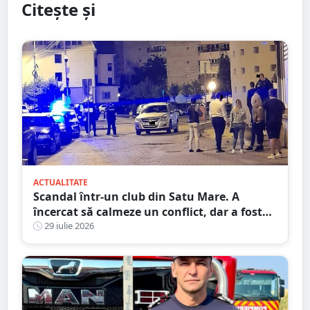
Citește și
ACTUALITATE
Scandal într-un club din Satu Mare. A
încercat să calmeze un conflict, dar a fost
pus la pământ cu un singur pumn
29 iulie 2026