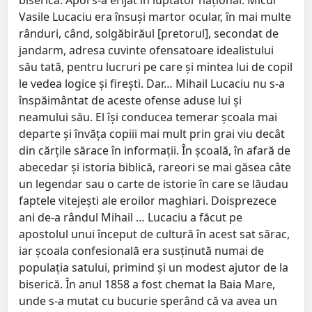
biserică. Apoi s-a erijat în luptător naţional. Micul
Vasile Lucaciu era însuşi martor ocular, în mai multe
rânduri, când, solgăbirăul [pretorul], secondat de
jandarm, adresa cuvinte ofensatoare idealistului
său tată, pentru lucruri pe care şi mintea lui de copil
le vedea logice şi fireşti. Dar… Mihail Lucaciu nu s-a
înspăimântat de aceste ofense aduse lui şi
neamului său. El îşi conducea temerar şcoala mai
departe şi învăţa copiii mai mult prin grai viu decât
din cărţile sărace în informaţii. În şcoală, în afară de
abecedar şi istoria biblică, rareori se mai găsea câte
un legendar sau o carte de istorie în care se lăudau
faptele vitejeşti ale eroilor maghiari. Doisprezece
ani de-a rândul Mihail … Lucaciu a făcut pe
apostolul unui început de cultură în acest sat sărac,
iar şcoala confesională era susţinută numai de
populaţia satului, primind şi un modest ajutor de la
biserică. În anul 1858 a fost chemat la Baia Mare,
unde s-a mutat cu bucurie sperând că va avea un