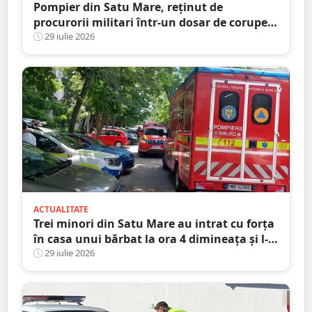
Pompier din Satu Mare, reținut de
procurorii militari într-un dosar de corupere
sexuală a minorilor. Este și antrenor la un
29 iulie 2026
club sportiv
ACTUALITATE
Trei minori din Satu Mare au intrat cu forța
în casa unui bărbat la ora 4 dimineața și l-
au bătut
29 iulie 2026