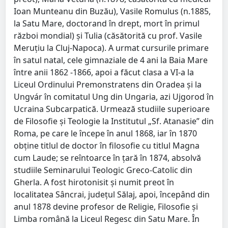
Ioan Munteanu din Buzău), Vasile Romulus (n.1885,
la Satu Mare, doctorand în drept, mort în primul
război mondial) şi Tulia (căsătorită cu prof. Vasile
Meruţiu la Cluj-Napoca). A urmat cursurile primare
în satul natal, cele gimnaziale de 4 ani la Baia Mare
între anii 1862 -1866, apoi a făcut clasa a VI-a la
Liceul Ordinului Premonstratens din Oradea şi la
Ungvár în comitatul Ung din Ungaria, azi Ujgorod în
Ucraina Subcarpatică. Urmează studiile superioare
de Filosofie şi Teologie la Institutul „Sf. Atanasie” din
Roma, pe care le începe în anul 1868, iar în 1870
obţine titlul de doctor în filosofie cu titlul Magna
cum Laude; se reîntoarce în ţară în 1874, absolvă
studiile Seminarului Teologic Greco-Catolic din
Gherla. A fost hirotonisit şi numit preot în
localitatea Sâncrai, judeţul Sălaj, apoi, începând din
anul 1878 devine profesor de Religie, Filosofie şi
Limba română la Liceul Regesc din Satu Mare. În