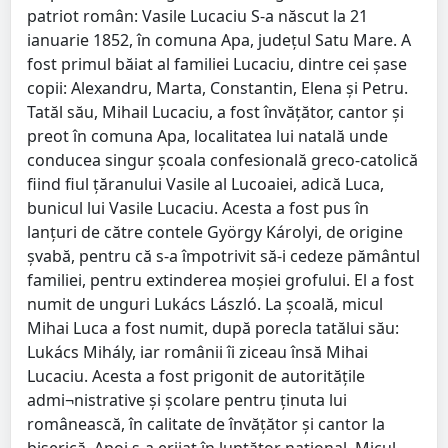
patriot român: Vasile Lucaciu S-a născut la 21
ianuarie 1852, în comuna Apa, judeţul Satu Mare. A
fost primul băiat al familiei Lucaciu, dintre cei şase
copii: Alexandru, Marta, Constantin, Elena şi Petru.
Tatăl său, Mihail Lucaciu, a fost învăţător, cantor şi
preot în comuna Apa, localitatea lui natală unde
conducea singur şcoala confesională greco-catolică
fiind fiul ţăranului Vasile al Lucoaiei, adică Luca,
bunicul lui Vasile Lucaciu. Acesta a fost pus în
lanţuri de către contele György Károlyi, de origine
şvabă, pentru că s-a împotrivit să-i cedeze pământul
familiei, pentru extinderea moşiei grofului. El a fost
numit de unguri Lukács László. La şcoală, micul
Mihai Luca a fost numit, după porecla tatălui său:
Lukács Mihály, iar românii îi ziceau însă Mihai
Lucaciu. Acesta a fost prigonit de autorităţile
admi¬nistrative şi şcolare pentru ţinuta lui
românească, în calitate de învăţător şi cantor la