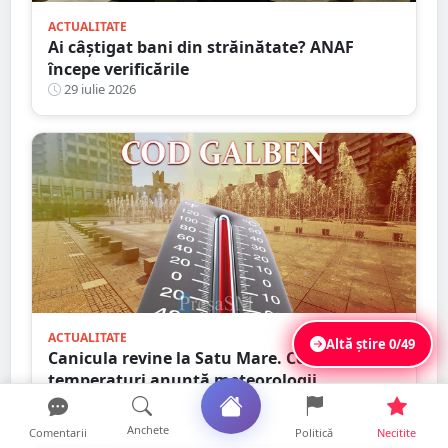
ACTUALITATE
Ai câștigat bani din străinătate? ANAF
începe verificările
29 iulie 2026
ACTUALITATE
Altă știre
0/49
Canicula revine la Satu Mare. Ce
temperaturi anunță meteorologii
29 iulie 2026
Anchete
Comentarii
Politică
Necitite