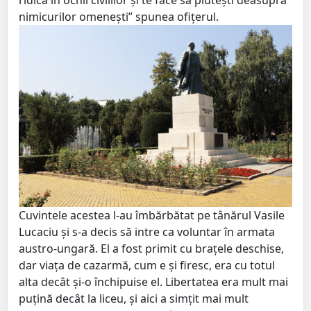
nimicurilor omeneşti” spunea ofiţerul.
Cuvintele acestea l-au îmbărbătat pe tânărul Vasile
Lucaciu şi s-a decis să intre ca voluntar în armata
austro-ungară. El a fost primit cu braţele deschise,
dar viaţa de cazarmă, cum e şi firesc, era cu totul
alta decât şi-o închipuise el. Libertatea era mult mai
puţină decât la liceu, şi aici a simţit mai mult