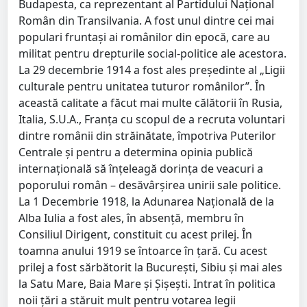
Budapesta, ca reprezentant al Partidului Naţional
Român din Transilvania. A fost unul dintre cei mai
populari fruntaşi ai românilor din epocă, care au
militat pentru drepturile social-politice ale acestora.
La 29 decembrie 1914 a fost ales preşedinte al „Ligii
culturale pentru unitatea tuturor românilor”. În
această calitate a făcut mai multe călătorii în Rusia,
Italia, S.U.A., Franţa cu scopul de a recruta voluntari
dintre românii din străinătate, împotriva Puterilor
Centrale şi pentru a determina opinia publică
internaţională să înţeleagă dorinţa de veacuri a
poporului român – desăvârşirea unirii sale politice.
La 1 Decembrie 1918, la Adunarea Naţională de la
Alba Iulia a fost ales, în absenţă, membru în
Consiliul Dirigent, constituit cu acest prilej. În
toamna anului 1919 se întoarce în ţară. Cu acest
prilej a fost sărbătorit la Bucureşti, Sibiu şi mai ales
la Satu Mare, Baia Mare şi Şişeşti. Intrat în politica
noii ţări a stăruit mult pentru votarea legii