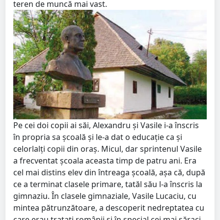
teren de muncă mai vast.
Pe cei doi copii ai săi, Alexandru şi Vasile i-a înscris
în propria sa şcoală şi le-a dat o educaţie ca şi
celorlalţi copii din oraş. Micul, dar sprintenul Vasile
a frecventat şcoala aceasta timp de patru ani. Era
cel mai distins elev din întreaga şcoală, aşa că, după
ce a terminat clasele primare, tatăl său l-a înscris la
gimnaziu. În clasele gimnaziale, Vasile Lucaciu, cu
mintea pătrunzătoare, a descoperit nedreptatea cu
care erau trataţi românii şi în special cei mai săraci.