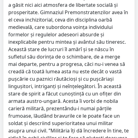
a găsit nici aici atmosfera de libertate socială şi
prosperitate. Gimnaziul Premonstratenzilor avea în
el ceva inchizitorial, ceva din disciplina oarbă
medievală, care subordona voinţa individului
formelor şi regulelor adeseori absurde şi
inexplicabile pentru mintea şi avântul său tineresc.
Această stare de lucruri îl amărî şi se născu în
sufletul său dorinţa de o schimbare, de a merge
mai departe, pentru a progresa, căci nu-i venea să
creadă că toată lumea asta nu este decât o vastă
puşcărie cu paznici răutăcioşi şi cu puşcăriaşi
linguşitori, intriganţi şi neînţelegători. În această
stare de spirit a făcut cunoştinţă cu un ofiţer din
armata austro-ungară. Acesta îi vorbi de nobila
carieră militară, prezentându-i numai părţile
frumoase, lăudând bravurile ce le poate face un
soldat şi descriind superioritatea unui militar
asupra unui civil. ”Milităria îţi dă încredere în tine, te
ridică în ochii civililor şi te face să pluteşti deasupra