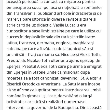
această perioadă ia contact cu mişcarea pentru
emanciparea social-politică şi naţională a românilor
din Transilvania, publicând articole îndrăzneţe şi de
mare valoare istorică în diverse reviste şi ziare şi
scrie cărţi de uz didactic. Vasile Lucaciu era
cunoscător a şase limbi străine pe care le utiliza cu
succes în deplasările sale din ţară şi străinătate:
latina, franceza, germana, engleza, maghiara şi
ruteana pe care a învăţat-o de la bunicul său şi
unchii săi – fraţi cu mama sa: Nicolae şi Alexis Toth.
Preotul dr. Nicolae Toth ulterior a ajuns episcop de
Eperjes. Preotul Alexis Toth care pe urmă a emigrat
din Eperjes în Statele Unite ca misionar, după
moartea sa a fost canonizat, devenind ,,Sf. Alexis” al
Bisericii Ortodoxe Americane. La Satu Mare începe
să se afirme ca luptător pentru introducerea limbii
române în gimnazii şi licee, dezvoltând o largă
activitate ziaristică şi realizând numeroase
intervenţii la guvernul de la Budapesta. Din această