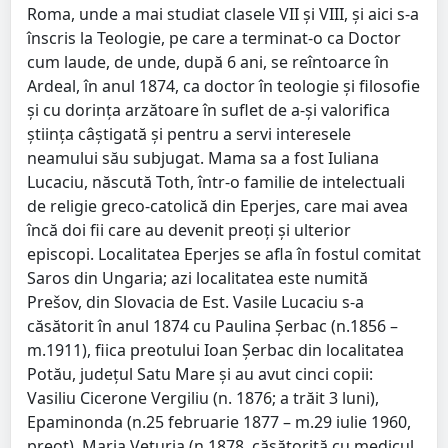
Roma, unde a mai studiat clasele VII şi VIII, şi aici s-a
înscris la Teologie, pe care a terminat-o ca Doctor
cum laude, de unde, după 6 ani, se reîntoarce în
Ardeal, în anul 1874, ca doctor în teologie şi filosofie
şi cu dorinţa arzătoare în suflet de a-şi valorifica
ştiinţa câştigată şi pentru a servi interesele
neamului său subjugat. Mama sa a fost Iuliana
Lucaciu, născută Toth, într-o familie de intelectuali
de religie greco-catolică din Eperjes, care mai avea
încă doi fii care au devenit preoţi şi ulterior
episcopi. Localitatea Eperjes se afla în fostul comitat
Saros din Ungaria; azi localitatea este numită
Prešov, din Slovacia de Est. Vasile Lucaciu s-a
căsătorit în anul 1874 cu Paulina Şerbac (n.1856 –
m.1911), fiica preotului Ioan Şerbac din localitatea
Potău, judeţul Satu Mare şi au avut cinci copii:
Vasiliu Cicerone Vergiliu (n. 1876; a trăit 3 luni),
Epaminonda (n.25 februarie 1877 – m.29 iulie 1960,
preot), Maria Veturia (n.1878, căsătorită cu medicul