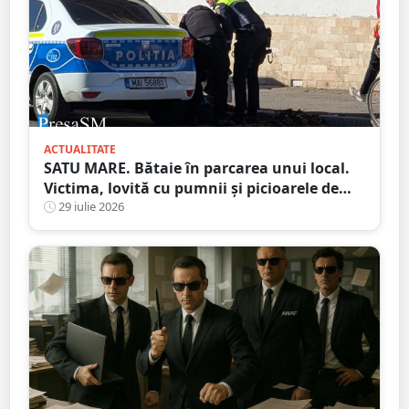
ACTUALITATE
SATU MARE. Bătaie în parcarea unui local.
Victima, lovită cu pumnii și picioarele de
trei agresori
29 iulie 2026