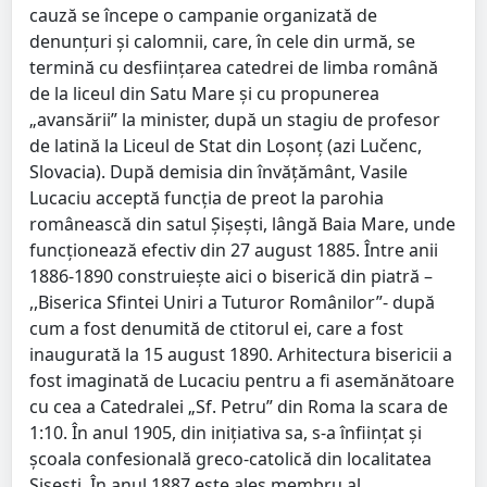
cauză se începe o campanie organizată de
denunţuri şi calomnii, care, în cele din urmă, se
termină cu desfiinţarea catedrei de limba română
de la liceul din Satu Mare şi cu propunerea
„avansării” la minister, după un stagiu de profesor
de latină la Liceul de Stat din Loşonţ (azi Lučenc,
Slovacia). După demisia din învăţământ, Vasile
Lucaciu acceptă funcţia de preot la parohia
românească din satul Şişeşti, lângă Baia Mare, unde
funcţionează efectiv din 27 august 1885. Între anii
1886-1890 construieşte aici o biserică din piatră –
,,Biserica Sfintei Uniri a Tuturor Românilor”- după
cum a fost denumită de ctitorul ei, care a fost
inaugurată la 15 august 1890. Arhitectura bisericii a
fost imaginată de Lucaciu pentru a fi asemănătoare
cu cea a Catedralei „Sf. Petru” din Roma la scara de
1:10. În anul 1905, din iniţiativa sa, s-a înfiinţat şi
şcoala confesională greco-catolică din localitatea
Şişeşti. În anul 1887 este ales membru al