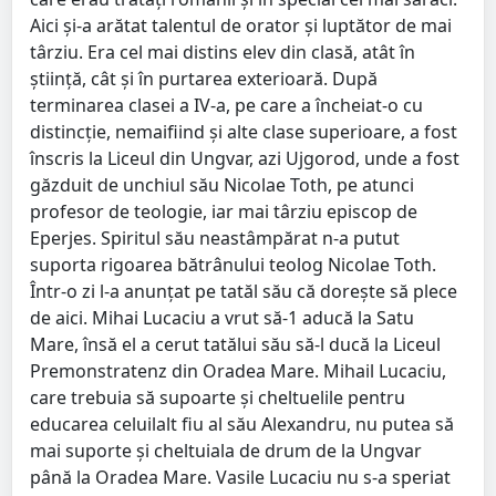
Aici şi-a arătat talentul de orator şi luptător de mai
târziu. Era cel mai distins elev din clasă, atât în
ştiinţă, cât şi în purtarea exterioară. După
terminarea clasei a IV-a, pe care a încheiat-o cu
distincţie, nemaifiind şi alte clase superioare, a fost
înscris la Liceul din Ungvar, azi Ujgorod, unde a fost
găzduit de unchiul său Nicolae Toth, pe atunci
profesor de teologie, iar mai târziu episcop de
Eperjes. Spiritul său neastâmpărat n-a putut
suporta rigoarea bătrânului teolog Nicolae Toth.
Într-o zi l-a anunţat pe tatăl său că doreşte să plece
de aici. Mihai Lucaciu a vrut să-1 aducă la Satu
Mare, însă el a cerut tatălui său să-l ducă la Liceul
Premonstratenz din Oradea Mare. Mihail Lucaciu,
care trebuia să supoarte şi cheltuelile pentru
educarea celuilalt fiu al său Alexandru, nu putea să
mai suporte şi cheltuiala de drum de la Ungvar
până la Oradea Mare. Vasile Lucaciu nu s-a speriat