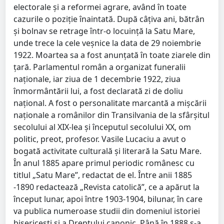
electorale şi a reformei agrare, având în toate
cazurile o poziţie înaintată. După câţiva ani, bătrân
şi bolnav se retrage într-o locuinţă la Satu Mare,
unde trece la cele veşnice la data de 29 noiembrie
1922. Moartea sa a fost anunţată în toate ziarele din
ţară. Parlamentul român a organizat funeralii
naţionale, iar ziua de 1 decembrie 1922, ziua
înmormântării lui, a fost declarată zi de doliu
naţional. A fost o personalitate marcantă a mişcării
naţionale a românilor din Transilvania de la sfârşitul
secolului al XIX-lea şi începutul secolului XX, om
politic, preot, profesor. Vasile Lucaciu a avut o
bogată activitate culturală şi literară la Satu Mare.
În anul 1885 apare primul periodic românesc cu
titlul „Satu Mare”, redactat de el. Între anii 1885
-1890 redactează „Revista catolică”, ce a apărut la
început lunar, apoi între 1903-1904, bilunar, în care
va publica numeroase studii din domeniul istoriei
bisericeşti şi a Dreptului canonic. Până în 1888 s-a