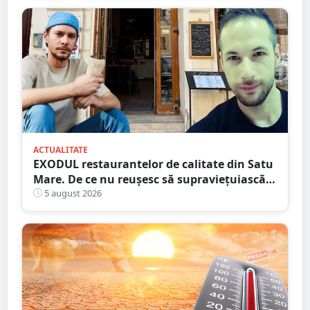
ACTUALITATE
EXODUL restaurantelor de calitate din Satu
Mare. De ce nu reușesc să supraviețuiască
localurile cu adevărat speciale?
5 august 2026