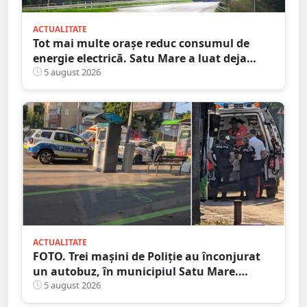
ACTUALITATE
Tot mai multe orașe reduc consumul de
energie electrică. Satu Mare a luat deja
măsuri. Cu ce soluții au venit ceilalți
5 august 2026
primari
ACTUALITATE
FOTO. Trei mașini de Poliție au înconjurat
un autobuz, în municipiul Satu Mare.
Ambulanța, la fața locului
5 august 2026