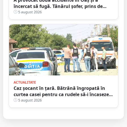
încercat să fugă. Tânărul șofer, prins de
polițiștii sătmăreni. Încălcări grave ale
5 august 2026
Codului Rutier
ACTUALITATE
Caz șocant în țară. Bătrână îngropată în
curtea casei pentru ca rudele să-i încaseze
pensia
5 august 2026