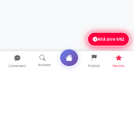
Altă știre
0/62
Anchete
Comentarii
Politică
Necitite
Ultimele articole
Mamă de doar 36 de ani, măcinată de
cancer. Doi copii luptă ...
21 ore • Locale
Un sătmărean acuză un centru medical că i-