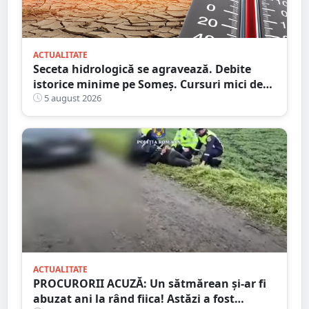
ACTUALITATE
Seceta hidrologică se agravează. Debite
istorice minime pe Someș. Cursuri mici de
ape au secat
5 august 2026
ACTUALITATE
PROCURORII ACUZĂ: Un sătmărean și-ar fi
abuzat ani la rând fiica! Astăzi a fost