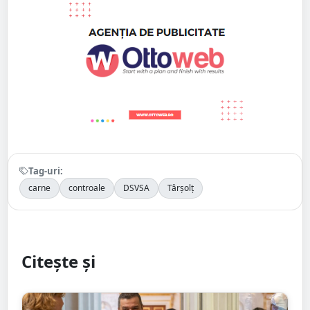
Tag-uri:
carne
controale
DSVSA
Târșolț
Citește și