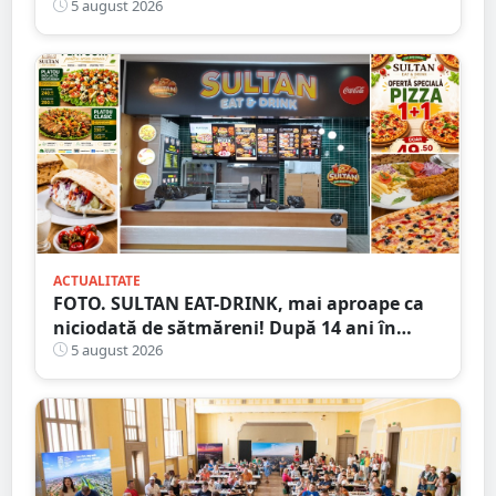
arestat!
5 august 2026
ACTUALITATE
FOTO. SULTAN EAT-DRINK, mai aproape ca
niciodată de sătmăreni! După 14 ani în
Micro 17, și-a deschis porțile în Shopping
5 august 2026
City Satu Mare