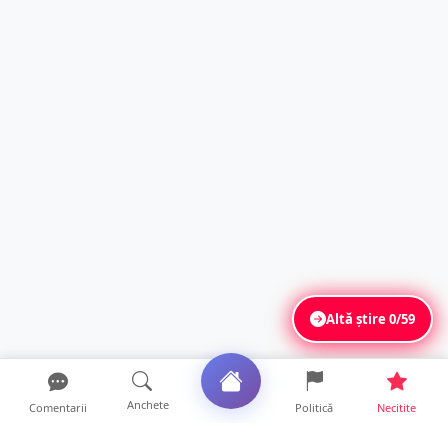
Altă știre
0/59
Anchete
Comentarii
Politică
Necitite