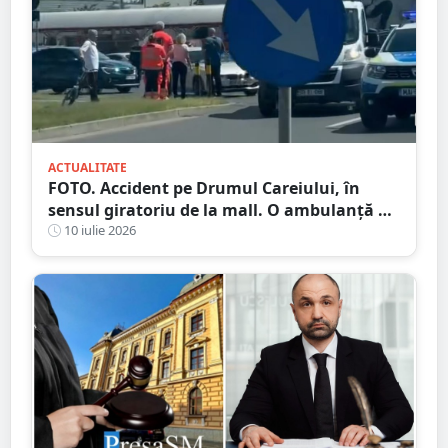
ACTUALITATE
FOTO. Accident pe Drumul Careiului, în
sensul giratoriu de la mall. O ambulanță a
fost chemată la fața locului
10 iulie 2026