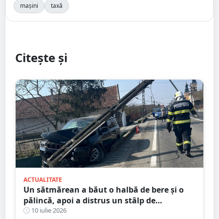
mașini
taxă
Citește și
ACTUALITATE
Un sătmărean a băut o halbă de bere și o
pălincă, apoi a distrus un stâlp de
electricitate
10 iulie 2026