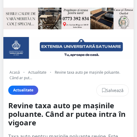
Acasă
•
Actualitate
•
Revine taxa auto pe maşinile poluante.
Când ar put...
Salvează
Actualitate
Revine taxa auto pe maşinile
poluante. Când ar putea intra în
vigoare
Taxa auto pentru maşinile poluante revine. Este