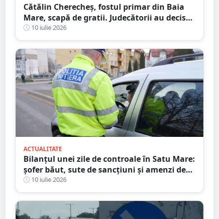
Cătălin Cherecheș, fostul primar din Baia
Mare, scapă de gratii. Judecătorii au decis
eliberarea condiționată
10 iulie 2026
ACTUALITATE
Bilanțul unei zile de controale în Satu Mare:
șofer băut, sute de sancțiuni și amenzi de
peste 86.000 de lei
10 iulie 2026