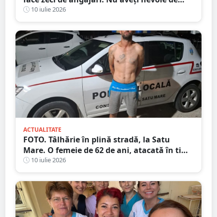
Bacalaureat, salar atractiv
10 iulie 2026
ACTUALITATE
FOTO. Tâlhărie în plină stradă, la Satu
Mare. O femeie de 62 de ani, atacată în timp
ce se întorcea de la cumpărături
10 iulie 2026