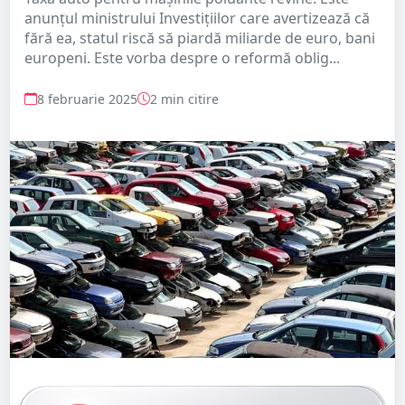
anunţul ministrului Investiţiilor care avertizează că
fără ea, statul riscă să piardă miliarde de euro, bani
europeni. Este vorba despre o reformă oblig...
8 februarie 2025
2 min citire