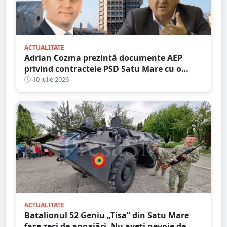
ACTUALITATE
Adrian Cozma prezintă documente AEP
privind contractele PSD Satu Mare cu o
firmă din familia Govor. Valoarea depășește
10 iulie 2026
un milion de lei
ACTUALITATE
Batalionul 52 Geniu „Tisa” din Satu Mare
face zeci de angajări. Nu aveți nevoie de