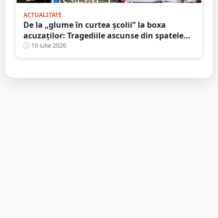
ACTUALITATE
De la „glume în curtea școlii” la boxa
acuzaților: Tragediile ascunse din spatele
bullying-ului și consecințele penale pe care
10 iulie 2026
mulți le ignoră