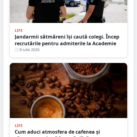
LIFE
Jandarmii sătmăreni își caută colegi. Încep
recrutările pentru admiterile la Academie
8 iulie 2026
LIFE
Cum aduci atmosfera de cafenea și