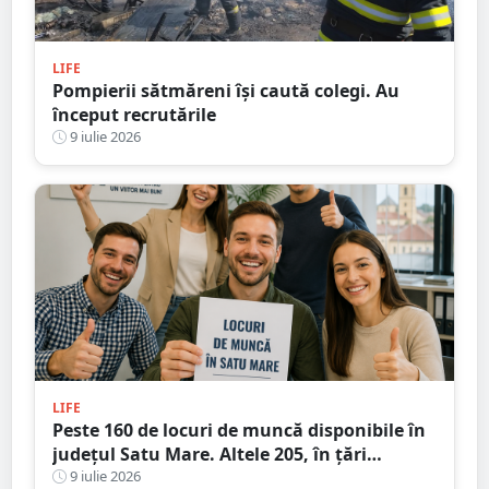
LIFE
Pompierii sătmăreni își caută colegi. Au
început recrutările
9 iulie 2026
LIFE
Peste 160 de locuri de muncă disponibile în
județul Satu Mare. Altele 205, în țări
europene
9 iulie 2026