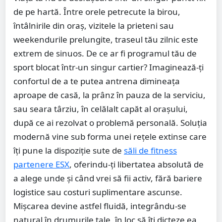
de pe hartă. Între orele petrecute la birou,
întâlnirile din oraș, vizitele la prieteni sau
weekendurile prelungite, traseul tău zilnic este
extrem de sinuos. De ce ar fi programul tău de
sport blocat într-un singur cartier? Imaginează-ți
confortul de a te putea antrena dimineața
aproape de casă, la prânz în pauza de la serviciu,
sau seara târziu, în celălalt capăt al orașului,
după ce ai rezolvat o problemă personală. Soluția
modernă vine sub forma unei rețele extinse care
îți pune la dispoziție sute de
săli de fitness
partenere ESX
, oferindu-ți libertatea absolută de
a alege unde și când vrei să fii activ, fără bariere
logistice sau costuri suplimentare ascunse.
Mișcarea devine astfel fluidă, integrându-se
natural în drumurile tale, în loc să îți dicteze ea