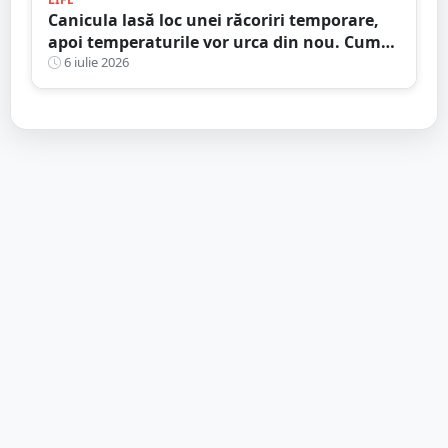
Canicula lasă loc unei răcoriri temporare,
apoi temperaturile vor urca din nou. Cum
va fi vremea la Satu Mare în următoarele
6 iulie 2026
două săptămâni