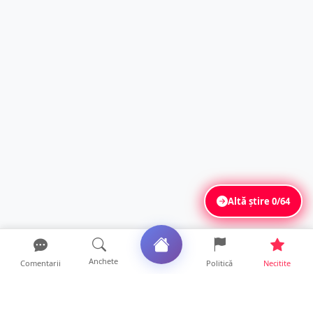
Altă știre
0/64
Anchete
Comentarii
Politică
Necitite