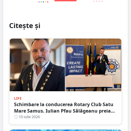
Citește și
LIFE
Schimbare la conducerea Rotary Club Satu
Mare Samus. Iulian Pfau Sălăgeanu preia
mandatul de președinte
10 iulie 2026