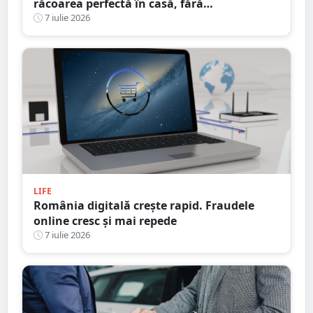
răcoarea perfectă în casă, fără
compromisuri
7 iulie 2026
LIFE
România digitală crește rapid. Fraudele
online cresc și mai repede
7 iulie 2026