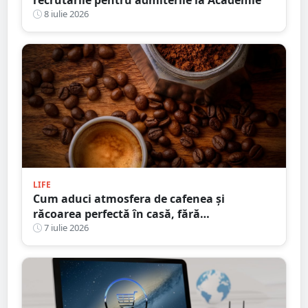
recrutările pentru admiterile la Academie
8 iulie 2026
LIFE
Cum aduci atmosfera de cafenea și
răcoarea perfectă în casă, fără
compromisuri
7 iulie 2026