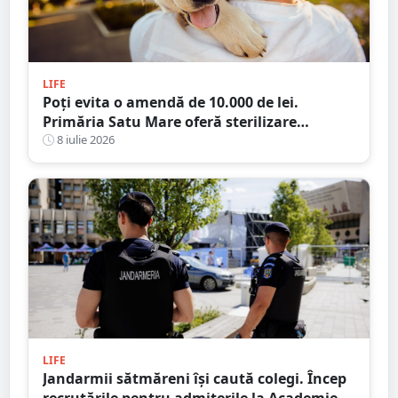
LIFE
Poți evita o amendă de 10.000 de lei.
Primăria Satu Mare oferă sterilizare
gratuită pentru câini
8 iulie 2026
LIFE
Jandarmii sătmăreni își caută colegi. Încep