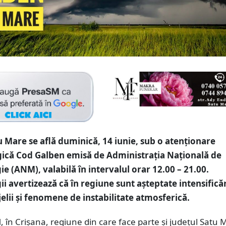
u Mare se află duminică, 14 iunie, sub o atenționare
ică Cod Galben emisă de Administrația Națională de
e (ANM), valabilă în intervalul orar 12.00 – 21.00.
i avertizează că în regiune sunt așteptate intensificăr
jelii și fenomene de instabilitate atmosferică.
, în Crișana, regiune din care face parte și județul Satu 