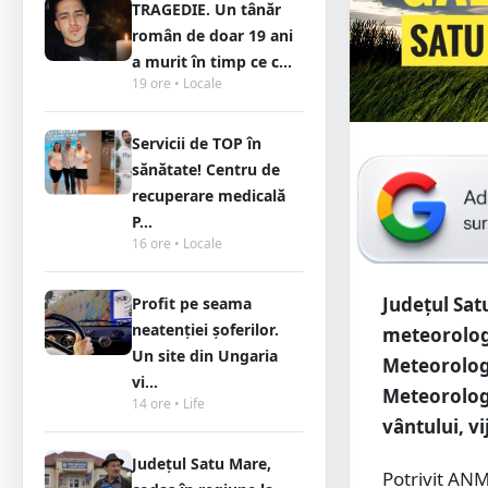
TRAGEDIE. Un tânăr
român de doar 19 ani
a murit în timp ce c...
19 ore • Locale
Servicii de TOP în
sănătate! Centru de
recuperare medicală
P...
16 ore • Locale
Județul Sat
Profit pe seama
neatenției șoferilor.
meteorolog
Un site din Ungaria
Meteorologi
vi...
Meteorologi
14 ore • Life
vântului, vi
Județul Satu Mare,
Potrivit ANM