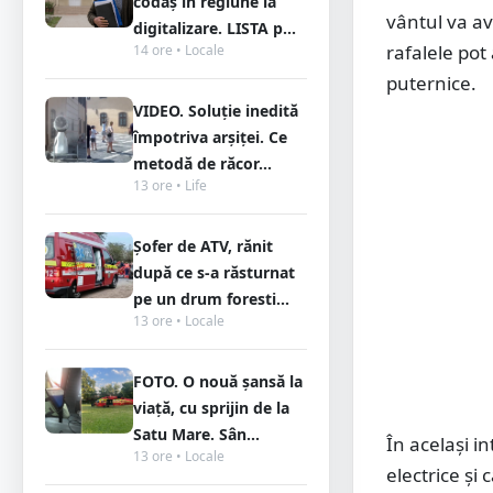
codaș în regiune la
vântul va ave
digitalizare. LISTA p...
rafalele pot 
14 ore • Locale
puternice.
VIDEO. Soluție inedită
împotriva arșiței. Ce
metodă de răcor...
13 ore • Life
Șofer de ATV, rănit
după ce s-a răsturnat
pe un drum foresti...
13 ore • Locale
FOTO. O nouă șansă la
viață, cu sprijin de la
Satu Mare. Sân...
În același i
13 ore • Locale
electrice și