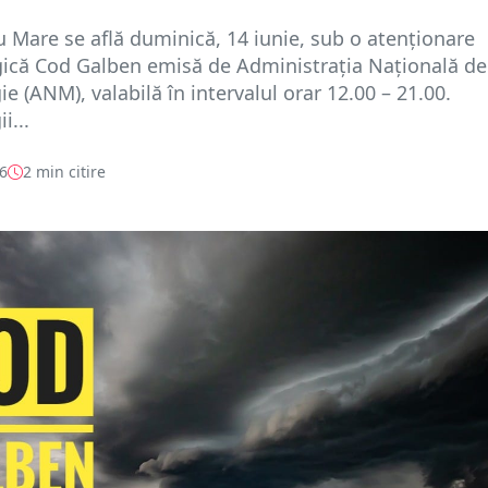
u Mare se află duminică, 14 iunie, sub o atenționare
ică Cod Galben emisă de Administrația Națională de
e (ANM), valabilă în intervalul orar 12.00 – 21.00.
i...
26
2 min citire