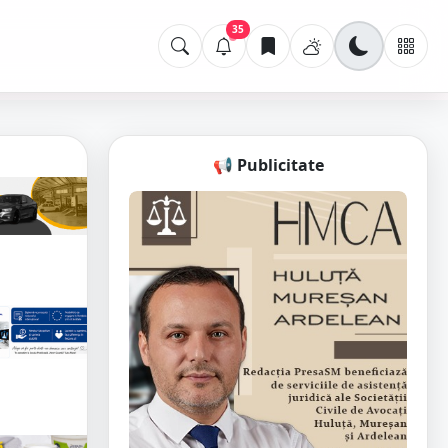
35
📢 Publicitate