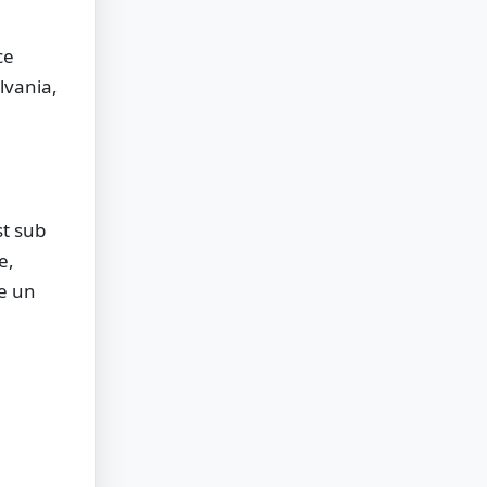
ce
lvania,
st sub
e,
e un