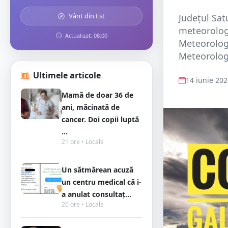
Vânt din Est
Județul Sat
meteorolog
Actualizat: 08:00
Meteorologi
Meteorologi
Ultimele articole
14 iunie 20
Mamă de doar 36 de
ani, măcinată de
cancer. Doi copii luptă
...
21 ore • Locale
Un sătmărean acuză
un centru medical că i-
a anulat consultaț...
20 ore • Locale