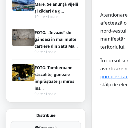
Mare. Se anunță vijelii
și căderi de g...
Atenționarea
10 ore • Locale
afectează o 
nord-vestul 
FOTO. „Invazie” de
manifestări 
gândaci în mai multe
cartiere din Satu Ma...
teritoriului.
9 ore • Locale
În cursul ser
FOTO. Tomberoane
avertizare m
răscolite, gunoaie
pompierii au 
împrăștiate și miros
stâlp de ele
ins...
9 ore • Locale
Distribuie
Facebook