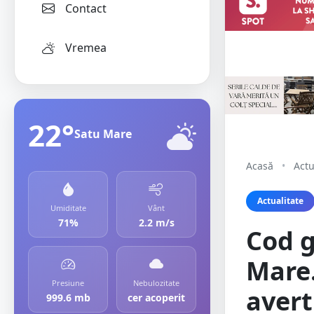
Contact
Vremea
22°
Satu Mare
Acasă
•
Actu
Actualitate
Umiditate
Vânt
71%
2.2 m/s
Cod g
Mare.
Presiune
Nebulozitate
avert
999.6 mb
cer acoperit