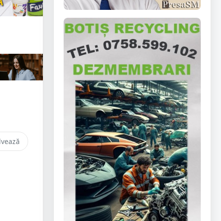
lvează