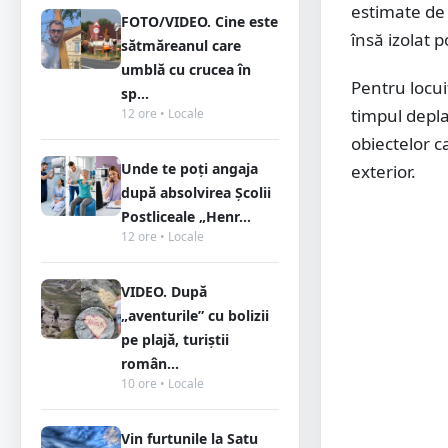
estimate de 
FOTO/VIDEO. Cine este
însă izolat 
sătmăreanul care
umblă cu crucea în
Pentru locui
sp...
timpul depla
12 ore • Locale
obiectelor c
Unde te poți angaja
exterior.
după absolvirea Școlii
Postliceale „Henr...
12 ore • Locale
VIDEO. După
„aventurile” cu bolizii
pe plajă, turiștii
român...
10 ore • Locale
Vin furtunile la Satu