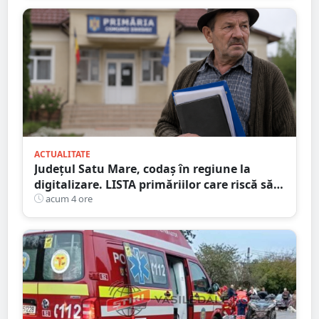
ACTUALITATE
Județul Satu Mare, codaș în regiune la
digitalizare. LISTA primăriilor care riscă să
piardă bani de la buget
acum 4 ore