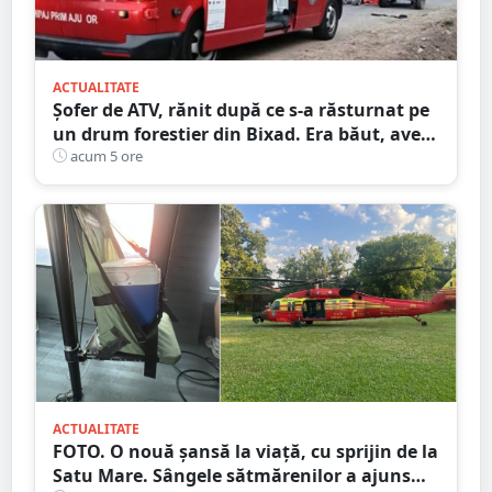
ACTUALITATE
Șofer de ATV, rănit după ce s-a răsturnat pe
un drum forestier din Bixad. Era băut, avea
permisul anulat, iar vehiculul nu era
acum 5 ore
înmatriculat
ACTUALITATE
FOTO. O nouă șansă la viață, cu sprijin de la
Satu Mare. Sângele sătmărenilor a ajuns