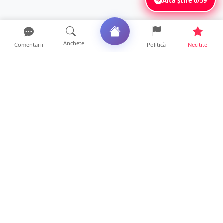
Altă știre
0/59
Anchete
Comentarii
Politică
Necitite
Ultimele articole
Servicii de TOP în sănătate! Centru de
recuperare medicală P...
16 ore • Locale
Profit pe seama neatenției șoferilor. Un site
din Ungaria vi...
14 ore • Life
Județul Satu Mare, codaș în regiune la
digitalizare. LISTA p...
14 ore • Locale