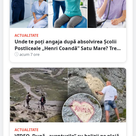
ACTUALITATE
Unde te poți angaja după absolvirea Școlii
Postliceale „Henri Coandă” Satu Mare? Trei
calificări medicale, numeroase oportunități
acum 7 ore
de carieră
ACTUALITATE
VIDEO. După „aventurile” cu bolizii pe plajă,