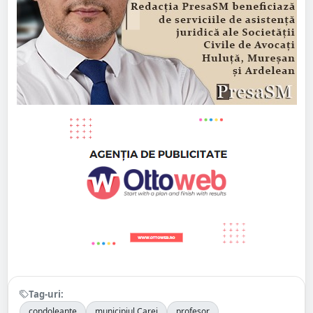
Tag-uri:
condoleanțe
municipiul Carei
profesor