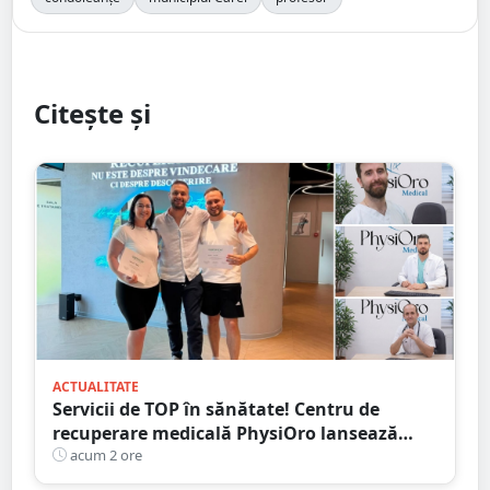
Citește și
ACTUALITATE
Servicii de TOP în sănătate! Centru de
recuperare medicală PhysiOro lansează
Divizia medicală PhysiOro
acum 2 ore