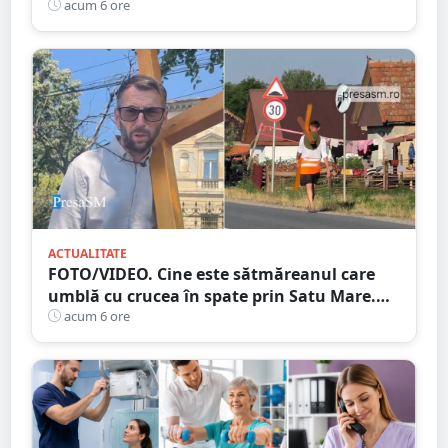
într-o misiune contra cronometru pentru
acum 6 ore
un transplant hepatic
ACTUALITATE
FOTO/VIDEO. Cine este sătmăreanul care
umblă cu crucea în spate prin Satu Mare.
De ce face acest gest
acum 6 ore