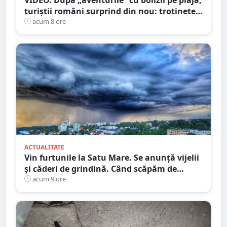
turiștii români surprind din nou: trotinete
pe Bucegi și declarații de dragoste pe stânci
acum 8 ore
ACTUALITATE
Vin furtunile la Satu Mare. Se anunță vijelii
și căderi de grindină. Când scăpăm de
caniculă
acum 9 ore